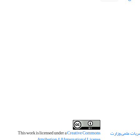
This work is licensed under a
Creative Commons
ریات علمی وزارت
.
Attribution 4.0 International License