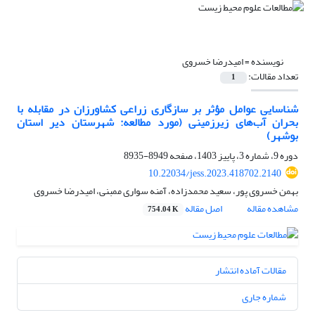
نویسنده =
امیدرضا خسروی
تعداد مقالات:
1
شناسایی عوامل مؤثر بر سازگاری زراعی کشاورزان در مقابله با
بحران آب‌های زیرزمینی (مورد مطالعه: شهرستان دیر استان
بوشهر)
دوره 9، شماره 3، پاییز 1403، صفحه
8949-8935
10.22034/jess.2023.418702.2140
بهمن خسروی پور، سعید محمدزاده، آمنه سواری ممبنی، امیدرضا خسروی
مشاهده مقاله
اصل مقاله
754.04 K
مقالات آماده انتشار
شماره جاری