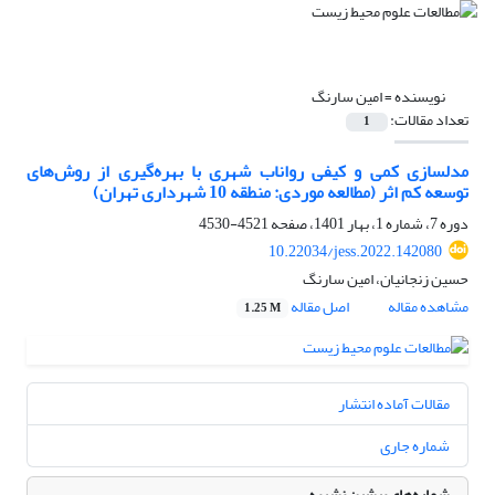
نویسنده =
امین سارنگ
تعداد مقالات:
1
مدلسازی کمی و کیفی رواناب شهری با بهره‌گیری از روش‌های
توسعه کم اثر (مطالعه موردی: منطقه 10 شهرداری تهران)
دوره 7، شماره 1، بهار 1401، صفحه
4521-4530
10.22034/jess.2022.142080
حسین زنجانیان، امین سارنگ
مشاهده مقاله
اصل مقاله
1.25 M
مقالات آماده انتشار
شماره جاری
شماره‌های پیشین نشریه