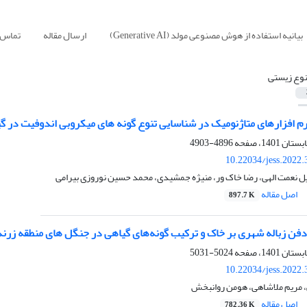
بیانیه استفاده از هوش مصنوعی مولد (Generative AI)
ارسال مقاله
تماس ب
نوع زیستی
م افزارهای متاژنومیک در شناسایی تنوع گونه‏ های میکروبی اندوفیت در گ
4896-4903
10.22034/jess.2022
یل نعمت الهی، رضا خاک ور، منیژه جمشیدی، محمد حسین نوروزی بیرامی
اصل مقاله
897.7 K
دفن زباله شهری بر خاک و ترکیب گونه‌های گیاهی در جنگل های منطقه زرن
5024-5031
10.22034/jess.2022
مریم ملاشاهی، هومن روانبخش
اصل مقاله
782.36 K