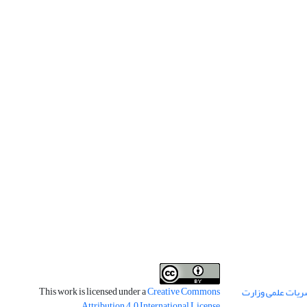
This work is licensed under a
Creative Commons
ریات علمی وزارت
.
Attribution 4.0 International License