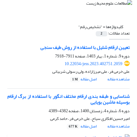
کلیدواژه‌ها =
"تشخیص رقم"
تعداد مقالات:
2
تعیین ارقام شلیل با استفاده از روش طیف سنجی
دوره 9، شماره 1، بهار 1403، صفحه
7911-7918
10.22034/jess.2023.402751.2059
علی خرمی فر، علی میرزازاده، ولی رسولی شربیانی
مشاهده مقاله
اصل مقاله
1 M
شناسایی و طبقه بندی ارقام مختلف انگور با استفاده از برگ ارقام
بوسیله ماشین بویایی
دوره 6، شماره 4، زمستان 1400، صفحه
4382-4389
امیرحسین افکاری سیاح، علی خرمی فر، حامد کرمی
مشاهده مقاله
اصل مقاله
677 K