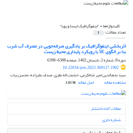
کلیدواژه‌ها =
"اینفوگرافیک ایستا و پویا"
تعداد مقالات:
1
اثربخشی اینفوگرافیک بر یادگیری صرفه‌جویی در مصرف آب شرب
بنا بر الگوی 5E با رویکرد پایداری محیط زیست
دوره 8، شماره 2، تابستان 1402، صفحه
6388-6398
10.22034/jess.2023.369127.1902
سید نجم الدین امیر شاه‌کرمی، حشمت اله نظری، صدف علیزاده، محسن بیات
مشاهده مقاله
اصل مقاله
1.01 M
مقالات آماده انتشار
شماره جاری
شماره‌های پیشین نشریه