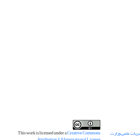
This work is licensed under a
Creative Commons
ریات علمی وزارت
.
Attribution 4.0 International License