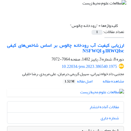
کلیدواژه‌ها =
"رودخانه چالوس"
تعداد مقالات:
1
ارزیابی کیفیت آب رودخانه چالوس بر اساس شاخص‌های کیفی
IRWQIsc و NSFWQI
دوره 8، شماره 3، پاییز 1402، صفحه
7064-7072
10.22034/jess.2023.386540.1975
مجتبی دادخواه تهرانی، سهیل کریمی درمیان، علی مریدی، رضا خلیلی
مشاهده مقاله
اصل مقاله
1.52 M
مقالات آماده انتشار
شماره جاری
شماره‌های پیشین نشریه