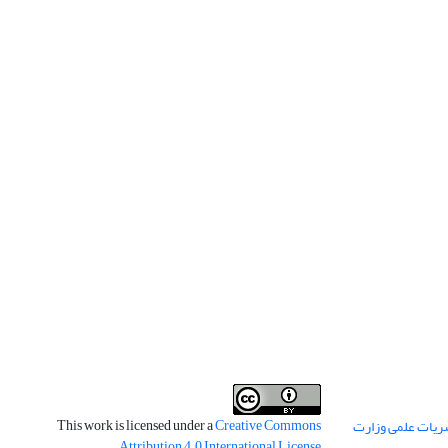
This work is licensed under a
Creative Commons
ریات علمی وزارت
.
Attribution 4.0 International License