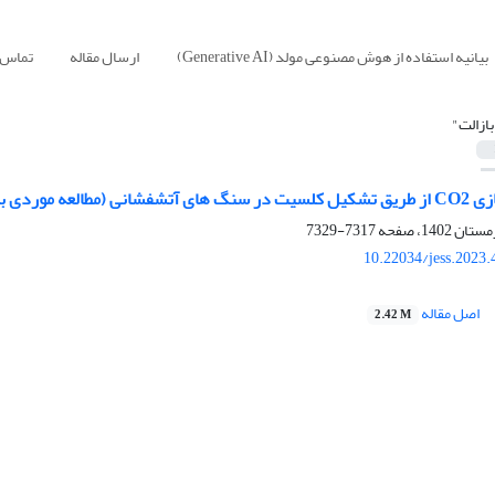
بیانیه استفاده از هوش مصنوعی مولد (Generative AI)
ارسال مقاله
تماس ب
بازالت"
قع در جنوب شرق اردبیل)
7317-7329
10.22034/jess.2023
اصل مقاله
2.42 M