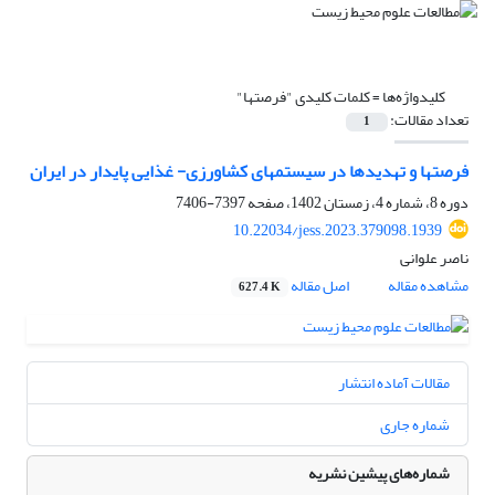
کلیدواژه‌ها =
کلمات کلیدی "فرصت‏ها"
تعداد مقالات:
1
فرصت‏ها و تهدیدها در سیستم‏های کشاورزی- غذایی پایدار در ایران
دوره 8، شماره 4، زمستان 1402، صفحه
7397-7406
10.22034/jess.2023.379098.1939
ناصر علوانی
مشاهده مقاله
اصل مقاله
627.4 K
مقالات آماده انتشار
شماره جاری
شماره‌های پیشین نشریه