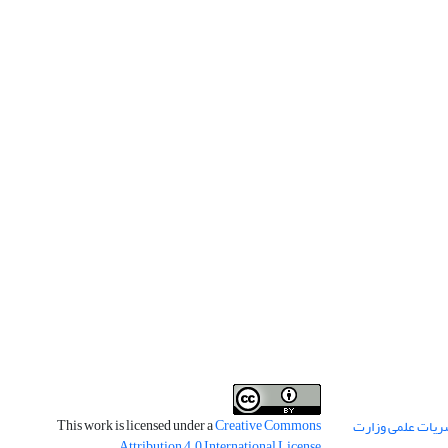
This work is licensed under a
Creative Commons
ریات علمی وزارت
.
Attribution 4.0 International License