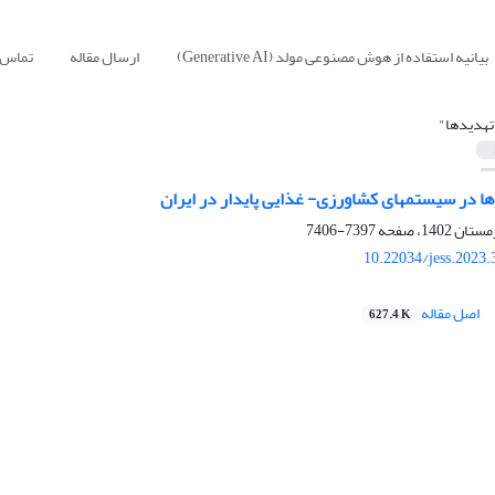
بیانیه استفاده از هوش مصنوعی مولد (Generative AI)
ارسال مقاله
تماس ب
تهدید‏ها"
ها در سیستم‏های کشاورزی- غذایی پایدار در ایران
7397-7406
10.22034/jess.2023
اصل مقاله
627.4 K