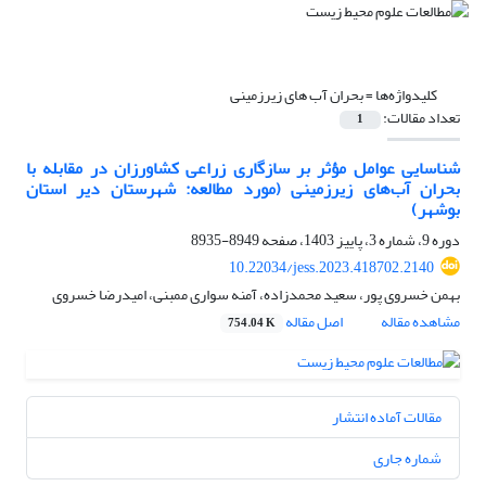
کلیدواژه‌ها =
بحران آب های زیرزمینی
تعداد مقالات:
1
شناسایی عوامل مؤثر بر سازگاری زراعی کشاورزان در مقابله با
بحران آب‌های زیرزمینی (مورد مطالعه: شهرستان دیر استان
بوشهر)
دوره 9، شماره 3، پاییز 1403، صفحه
8949-8935
10.22034/jess.2023.418702.2140
بهمن خسروی پور، سعید محمدزاده، آمنه سواری ممبنی، امیدرضا خسروی
مشاهده مقاله
اصل مقاله
754.04 K
مقالات آماده انتشار
شماره جاری