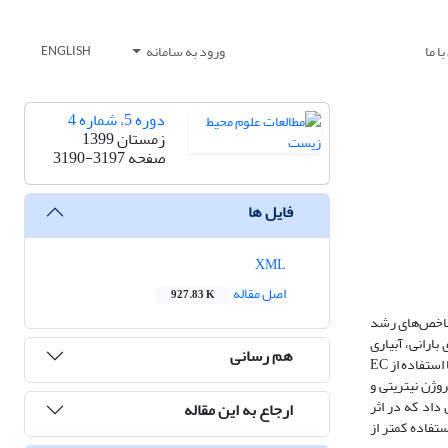
ا ما
ورود به سامانه
ENGLISH
دوره 5، شماره 4
زمستان 1399
صفحه
3190-3197
فایل ها
XML
اصل مقاله
927.83 K
 شاخص‌های رشد
مونه با پساب و 30 نمونه با آب شهری، به مدت 6 ماه به روش آبیاری بارانی، آبیاری
هم رسانی
گردید. شاخص های رشد (طول و قطر ساقه) و کیفیت میکروبی برگ در انتهای هر ماه آبیاری اندازه گیری شد. پارامترهای pH با استفاده از pH meter ، هدایت الکتریکی با استفاده از EC
روژن نیتریتی و
ه از روش استاندارد MPN تعیین گردید. نتایج نشان داد که در اثر
ارجاع به این مقاله
زان آلودگی میکروبی پساب مورد استفاده کمتر از