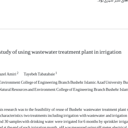
اهای سبز شهری بود.
study of using wastewater treatment plant in irrigation
2
1
azel Amiri
Tayebeh Tabatabaie
nvironment, College of Engineering, Branch Bushehr, Islamic Azad University, Bus
atural Resources and Environment, College of Engineering, Branch Bushehr, Islami
is research was to the feasibility of reuse of Bushehr wastewater treatment plant
characteristics, two treatments including irrigation with wastewater and irrigatio
d 30 samples with drinking water, were irrigated for 6 months by sprinkler irriga
d at the end of each irrigation month. pH was measured using pH meter, electri