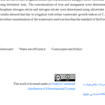
sing titrimetric tests. The concentrations of iron and manganese were determin
hosphate, nitrogen nitrite and nitrogen nitrate were determined using ultraviole
esults showed that due to irrigation with urban wastewater, growth indices of C. 
icrobial contamination of the wastewater used was less than the standard of the En
astewater”
“Water use efficiency”
“Conocarpus lancifolius”
This work is licensed under a
Creative Commons
ریات علمی وزارت
.
Attribution 4.0 International License
گاه استنادی علوم