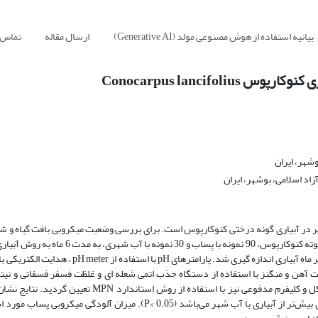
بیانیه استفاده از هوش مصنوعی مولد (Generative AI)
ارسال مقاله
تماس ب
Conocarpus lancif
شهر، ایران
اد اسلامی، بوشهر، ایران
وشهر در آبیاری گونه درختی کنوکارپوس است. برای بررسی وضعیت میکروبی بافت گیاه و
آن، 2 تیمار شامل آبیاری با پساب شهری و آبیاری با آب شهر استفاده شد. 120 بوته کنوکارپوس، 90 ن
 غلظت آهن و منگنز با استفاده از دستگاه جذب اتمی شعله ای و غلظت فسفر فسفاتی و نیت
نیتروژن نیتراتی با استفاده از دستگاه اسپکتروفتومتر ماورای بنفش، کلیفرم کل و کلیفرم مدفوعی نیز با استفاد
آبیاری با پساب شهری شاخص‌های رشد بوته‌های کنوکارپوس به‌طور معنی‌داری بیش‌تر از آبیاری با آب شهر می‌باشد (0.05 >P). می