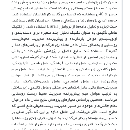
همین دلیل پژوهش حاضر به بررسی عوامل بازدارنده و پیش‌برنده
مدیریت محیط زیست روستایی پرداخته است. به منظور انجام پژوهش
حاضر از 40 پرسشنامه که توسط خبرگان و کارشناسان استفاده شد.
جامعه آماری پژوهش نیز روستاهای دهستان جوکندان تالش می‌باشد.
جهت تجزیه و تحلیل داده‌ها از نرم‌افزار Lisrell استفاده شد. از تکنیک
عاملی تأکیدی به عنوان تکنیک تحلیل چند متغیره برای دسته‌بندی و
اولویت‌بندی عوامل بازدارنده و پیش‌برنده مدیریت محیط‌زیست
روستایی و به‌منظور نشان دادن معناداری هرکدام از پارامترهای مدا از
آماره T استفاده شد. نتایج حاصل از پژوهش نشان داد در بخش
رتبه‌بندی بر اساس بار عاملی استاندارد شده، از نظر کارشناسان، عامل
مدیریتی ـ سازمانی، عامل اجتماعی ـ فرهنگی، عامل طبیعی ـ اکولوژیکی،
عامل کالبدی-زیرساختی و عامل اقتصادی به ترتیب سه عامل مهم
بازدارنده مدیریت محیط‌زیست روستایی می‌باشد. از نظر عوامل
پیش‌برنده نیز، عامل اقتصادی، عامل طبیعی-اکولوژیک، عامل
مدیریتی-سازمانی، عامل اجتماعی-فرهنگی و عامل کالبدی ـ زیرساختی
به ترتیب عوامل مهم پیش‌برنده مدیریت محیط زیست روستایی
می‌باشد. همچنین براساس معیارهای پژوهش نتایج نشان داد در میان
تمام چالش‌های موجود در مسیر مدیریت زیست‌محیطی مانع اصلی که
مطرح است، فقر می‌باشد. این عامل علاوه بر این که تأثیر منفی بر
دستیابی به توسعه پایدار می‌گذارند به عنوان بحران جدی روستاها را
تهدید می‌کنند. فقرای روستایی با بهره برداری بیش از حد از امکانات
طبیعی سبب ناپایداری بیشتر آن می‌شوند و این مسئله در گذر زمان