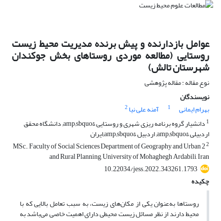
عوامل بازدارنده و پیش برنده مدیریت محیط زیست
روستایی (مطالعه موردی روستاهای بخش جوکندان
شهرستان تالش)
نوع مقاله : مقاله پژوهشی
نویسندگان
2
1
بهرام ایمانی
آمنه علی نیا
1
دانشیار گروه برنامه ریزی شهری و روستایی &amp;sbquo; دانشگاه محقق
اردبیلی &amp;sbquo; اردبیل &amp;sbquo;ایران
2
2 MSc., Faculty of Social Sciences Department of Geography and Urban
and Rural Planning, University of Mohaghegh Ardabili, Iran
10.22034/jess.2022.343261.1793
چکیده
روستاها به‌عنوان یکی از مکان‌های زیست، به سبب تعامل بالایی که با
محیط دارند از نظر مسائل زیست محیطی دارای اهمیت خاصی می‌باشد به