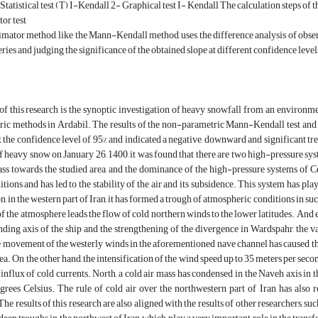
tatistical test (T) I-Kendall 2- Graphical test I- Kendall The calculation steps of thi
or test
imator method, like the Mann-Kendall method, uses the difference analysis of obser
eries and judging the significance of the obtained slope at different confidence levels,
f this research is the synoptic investigation of heavy snowfall from an environme
ic methods in Ardabil. The results of the non-parametric Mann-Kendall test and 
 the confidence level of 95% and indicated a negative, downward and significant tren
of heavy snow on January 26, 1400, it was found that there are two high-pressure sys
ss towards the studied area, and the dominance of the high-pressure systems of C
tions and has led to the stability of the air and its subsidence. This system has play
n, in the western part of Iran, it has formed a trough of atmospheric conditions in su
of the atmosphere leads the flow of cold northern winds to the lower latitudes. And es
anding axis of the ship and the strengthening of the divergence in Wardspahr, the
 movement of the westerly winds in the aforementioned nave channel has caused th
rea. On the other hand, the intensification of the wind speed up to 35 meters per sec
e influx of cold currents. North, a cold air mass has condensed in the Naveh axis in
grees Celsius. The rule of cold air over the northwestern part of Iran has also 
he results of this research are also aligned with the results of other researchers, 