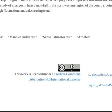
 deep troughs in the northwest of Iran, which play a very important role in the transf
e study of changes in heavy snowfall in the northwestern region of the country, poin
gh fluctuations and a decreasing trend.
is"
"Mann-Kendall test"
"Sense Estimator test"
"Ardebil"
This work is licensed under a
Creative Commons
ریات علمی وزارت
.
Attribution 4.0 International License
گاه استنادی علوم