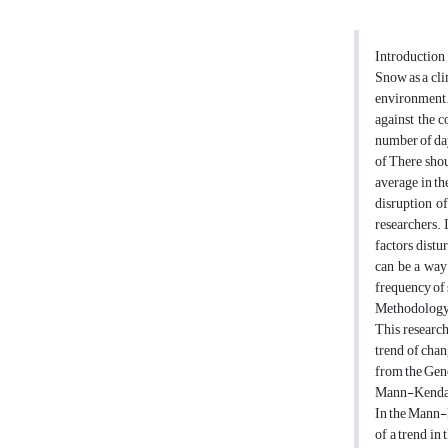
Introduction
Snow as a clim
environment. 
against the c
number of day
of There shou
average in th
disruption o
researchers. 
factors distu
can be a way 
frequency of
Methodolog
This research
trend of chan
from the Gene
Mann-Kendal
In the Mann-K
of a trend in