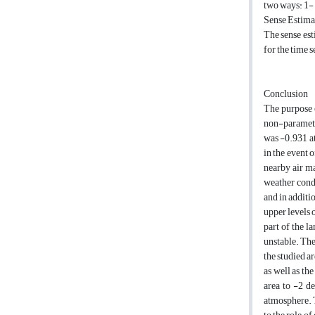
two ways: 1- S
Sense Estimat
The sense est
for the time s
Conclusion
The purpose o
non-parametr
was -0.931 at
in the event 
nearby air ma
weather condi
and in additio
upper levels 
part of the l
unstable. The
the studied a
as well as th
area to -2 de
atmosphere. T