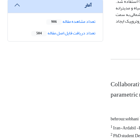
هکتوپاسکال، تاوایی، وزش رطوبتی و رودباد و دمای تراز سطح زمین به همراه ضخامت جو از داده‌های دوباره تحلیل شده مرکز ملی پیش‌بینی محیطی (NCEP/NCAR) استفاده شد.
آمار
اه و مدیترانه
 شمالی به سمت
وتروپیک ایجاد
تعداد مشاهده مقاله
906
تعداد دریافت فایل اصل مقاله
504
Collaborati
parametric
behrouz sobhani
1
Iran-Ardabil -K
2
PhD student, De