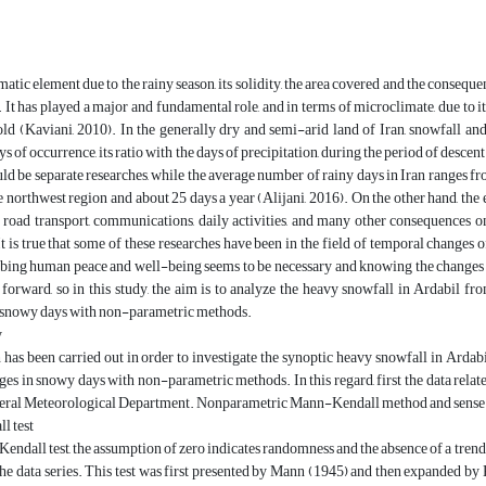
atic element due to the rainy season, its solidity, the area covered and the consequen
It has played a major and fundamental role, and in terms of microclimate, due to its
old (Kaviani, 2010). In the generally dry and semi-arid land of Iran, snowfall a
s of occurrence, its ratio with the days of precipitation, during the period of descen
ld be separate researches, while the average number of rainy days in Iran ranges 
e northwest region and about 25 days a year (Alijani, 2016). On the other hand, the 
f road transport, communications, daily activities, and many other consequences 
It is true that some of these researches have been in the field of temporal changes 
rbing human peace and well-being seems to be necessary and knowing the changes i
forward, so in this study, the aim is to analyze the heavy snowfall in Ardabil fr
 snowy days with non-parametric methods.
y
 has been carried out in order to investigate the synoptic heavy snowfall in Ardab
ges in snowy days with non-parametric methods. In this regard, first the data relat
ral Meteorological Department. Nonparametric Mann-Kendall method and sense estim
l test
endall test, the assumption of zero indicates randomness and the absence of a trend i
 the data series. This test was first presented by Mann (1945) and then expanded by K