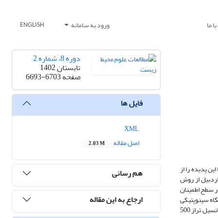
ا ما
ورود به سامانه
ENGLISH
دوره 8، شماره 2
تابستان 1402
صفحه
6693-6703
فایل ها
XML
اصل مقاله
2.03 M
ین پدیده را از
هم رسانی
ردبیل از روش‌
در سطح اطمینان
ارجاع به این مقاله
گاه سینوپتیکی
اردبیل برای روز 26 دی‌ماه سال 1400 مشخص شد مقدار 25 تا 42 سانتی‌متر بارش برف به وقوع پیوسته است. برای ترسیم نقشه‌های فشار تراز سطح دریا، ارتفاع ژئوپتانسیل تراز 500