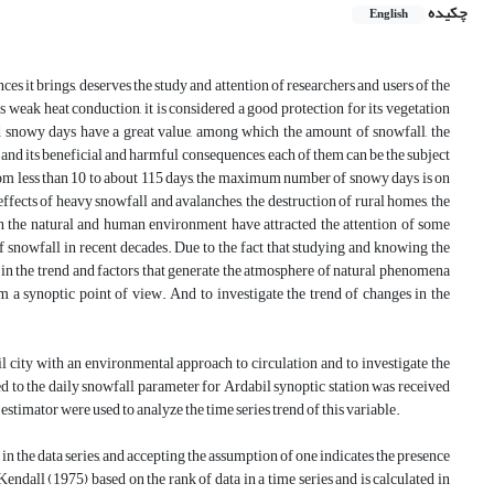
چکیده
English
ces it brings, deserves the study and attention of researchers and users of the
 weak heat conduction, it is considered a good protection for its vegetation
nd snowy days have a great value, among which the amount of snowfall, the
t and its beneficial and harmful consequences, each of them can be the subject
from less than 10 to about 115 days, the maximum number of snowy days is on
effects of heavy snowfall and avalanches, the destruction of rural homes, the
on the natural and human environment have attracted the attention of some
of snowfall in recent decades. Due to the fact that studying and knowing the
n the trend and factors that generate the atmosphere of natural phenomena
om a synoptic point of view. And to investigate the trend of changes in the
il city with an environmental approach to circulation and to investigate the
ed to the daily snowfall parameter for Ardabil synoptic station was received
ator were used to analyze the time series trend of this variable.
n the data series, and accepting the assumption of one indicates the presence
endall (1975) based on the rank of data in a time series and is calculated in