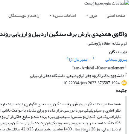
صفحه اصلی
مرور
اطلاعات نشریه
راهنمای نویسندگان
واکاوی همدیدی بارش برف سنگین اردبیل و ارزیابی روند ت
نوع مقاله : مقاله پژوهشی
نویسندگان
2
1
بهروز سبحانی
قدیر دل آرا
1
Iran-Ardabil -Kosar settlement
2
دانشجوی دکترا گروه جغرافیای طبیعی، دانشگاه محقق اردبیلی
10.22034/jess.2023.376587.1924
چکیده
همه ساله رخداد ناگهانی بارش برف سنگین پیامد‌های ناگواری را به همراه دارد و
نظر آماری و سینوپتیکی مورد بررسی قرار داده و برای مقابله با حوادث ناشی ا
نا‌پارامتریک من-کندال و سنس استیمیتور بهره برده شد و نتایج حاکی از آن بود 
95% داشته است. در جهت بررسی سینوپتیکی این پدیده یکی از سنگین‌ترین برف‌