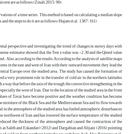
s test are as follows (Zinali, 2015: 90).
vations of a time series. This method is based on calculating a median slope
 and the steps to do it are as follows (Hajam et al., 1387: 161).
ntal perspective and investigating the trend of changes in snowy days with
sense estimator showed that the Test z value was -2.30 and the Qmed value
d. Also, according to the results According to the analysis of satellite maps
tems in the east and west of Iran, with their outward movement, they lead the
entral Europe over the studied area. The study has caused the formation of
ed a very prominent role in the transfer of cold air in the northern latitudes,
ch a way that before the axis of the trough, the convective strengthening in the
pecially the west of Iran. Due to the location of the studied area in the front
 values of Tavai have become positive and the weather condition has become
e moisture of the Black Sea and the Mediterranean Sea and its flow towards
ond in the atmosphere of the studied area has fueled atmospheric disturbances,
 the northwest of Iran and has lowered the surface temperature of the studied
reduced the thickness of the atmosphere and caused the contraction of the
such as Saleh and Eskandari (2012) and Dargahian and Alijani (2016), pointing