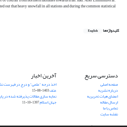
er of cold air from northern latitudes towards Iran. had. Also, Emininia et al.
ted out that heavy snowfall in all stations and during the common statistical
کلیدواژه‌ها
English
دسترسی سریع
آخرین اخبار
صفحه اصلی
اخذ درجه "علمی" و درج در فهرست نش
درباره نشریه
عتف
1403-08-15
اعضای هیات تحریریه
نمایه سازی مقالات پذیرفته شده در پای
ارسال مقاله
جهان اسلام
1397-10-11
تماس با ما
نقشه سایت
سامانه مدیریت نشریات علمی.
طراحی و پیاده سازی از
سیناوب