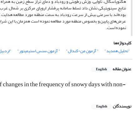
نتایج سینوپتیکی نشان داد تسلط سامانه پر‌فشار اروپای مرکزی بر شمال غرب
بوده‌اند با سرعتی بیش از سرعت رودباد به سمت منطقه مورد مطالعه هدایت ک
عرض‌های پایین و بخصوص منطقه مورد مطالعه نموده است همزمان با این شرایط 
نموده است.
کلیدواژه‌ها
"تحلیل همدید"
" آزمون من‌-‌کندال"
" آزمون سنس استیمیتور"
"اردبیل
عنوان مقاله
English
of changes in the frequency of snowy days with non-
نویسندگان
English