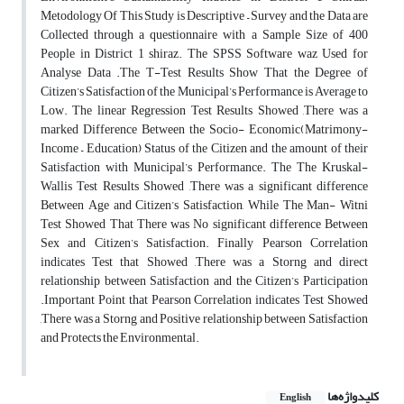
Metodology Of This Study is Descriptive – Survey and the Data are
Collected through a questionnaire with a Sample Size of 400
People in District 1 shiraz. The SPSS Software waz Used for
Analyse Data .The T-Test Results Show That the Degree of
Citizen’s Satisfaction of the Municipal’s Performance is Average to
Low. The linear Regression Test Results Showed ,There was a
marked Difference Between the Socio- Economic(Matrimony-
Income – Education) Status of the Citizen and the amount of their
Satisfaction with Municipal’s Performance. The The Kruskal-
Wallis Test Results Showed ,There was a significant difference
Between Age and Citizen’s Satisfaction, While The Man- Witni
Test Showed That There was No significant difference Between
Sex and Citizen’s Satisfaction. Finally Pearson Correlation
indicates Test that Showed ,There was a Storng and direct
relationship between Satisfaction and the Citizen’s Participation
.Important Point that Pearson Correlation indicates Test Showed
,There was a Storng and Positive relationship between Satisfaction
and Protects the Environmental.
کلیدواژه‌ها
English