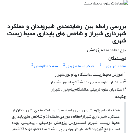
بررسی رابطه بین رضایتمندی شهروندان و عملکرد
شهرداری شیراز و شاخص های پایداری محیط زیست
شهری
نوع مقاله : مقاله پژوهشی
نویسندگان
3
2
1
محمد عزیزی
حیدر اسماعیل پور
سعید مظلومیان
1
آموزش محیط زیست ،دانشگاه پیام نور،شیراز
2
استادیار ،علوم تربیتی ، دانشگاه پیام نور ، شیراز
3
استادیار، علوم تربیتی ،دانشگاه پیام نور ، شیراز
چکیده
هدف انجام پژوهش،بررسی رابطه میان رضایت مندی شهروندان از
عملکرد شهرداری شیراز(مطالعه موردی منطقه1) و شاخص های پایداری
محیط زیست شهری است.روش پژوهش توصیفی – پیمایشی بوده
است.جمع آوری اطلاعات از طریق ابزار پرسشنامه با حجم نمونه 400 نفر