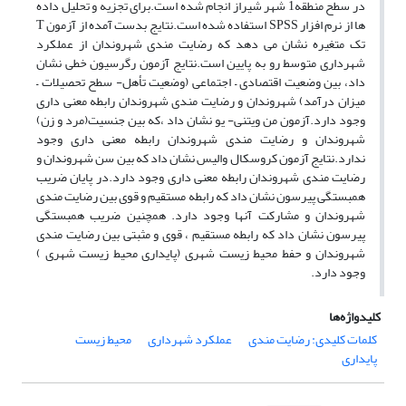
در سطح منطقه1 شهر شیراز انجام شده است.برای تجزیه و تحلیل داده
ها از نرم افزار SPSS استفاده شده است.نتایج بدست آمده از آزمون T
تک متغیره نشان می دهد که رضایت مندی شهروندان از عملکرد
شهرداری متوسط رو به پایین است.نتایج آزمون رگرسیون خطی نشان
داد، بین وضعیت اقتصادی – اجتماعی (وضعیت تأهل- سطح تحصیلات –
میزان درآمد) شهروندان و رضایت مندی شهروندان رابطه معنی داری
وجود دارد.آزمون من ویتنی- یو نشان داد ،که بین جنسیت(مرد و زن)
شهروندان و رضایت مندی شهروندان رابطه معنی داری وجود
ندارد.نتایج آزمون کروسکال والیس نشان داد که بین سن شهروندان و
رضایت مندی شهروندان رابطه معنی داری وجود دارد.در پایان ضریب
همبستگی پیرسون نشان داد که رابطه مستقیم و قوی بین رضایت مندی
شهروندان و مشارکت آنها وجود دارد. همچنین ضریب همبستگی
پیرسون نشان داد که رابطه مستقیم ، قوی و مثبتی بین رضایت مندی
شهروندان و حفط محیط زیست شهری (پایداری محیط زیست شهری )
وجود دارد.
کلیدواژه‌ها
کلمات کلیدی: رضایت مندی
عملکرد شهرداری
محیط زیست
پایداری