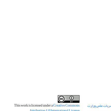
This work is licensed under a
Creative Commons
ریات علمی وزارت
.
Attribution 4.0 International License