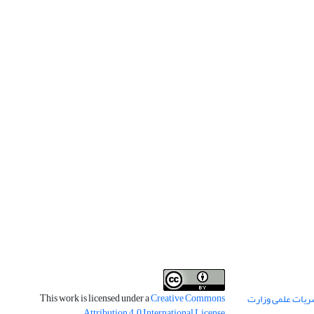
This work is licensed under a
Creative Commons
ریات علمی وزارت
.
Attribution 4.0 International License