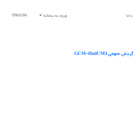
ا ما
ورود به سامانه
ENGLISH
ومی GCM-HadCM3