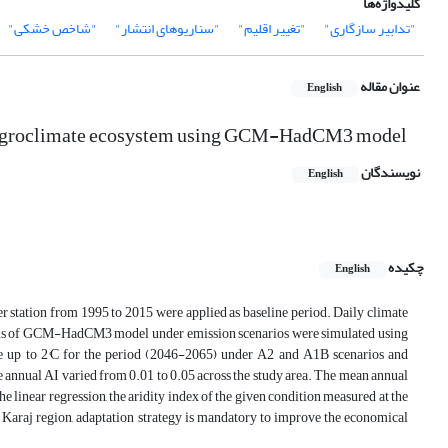
کلیدواژه‌ها
"تدابیر سازگاری"
"تغییر اقلیم"
"سناریوهای انتشار"
"شاخص خشکی"
عنوان مقاله
English
araj agroclimate ecosystem using GCM-HadCM3 model
نویسندگان
English
چکیده
English
her station from 1995 to 2015 were applied as baseline period. Daily climate
ans of GCM-HadCM3 model under emission scenarios were simulated using
 up to 2°C for the period (2046-2065) under A2 and A1B scenarios and
 annual AI varied from 0.01 to 0.05 across the study area. The mean annual
e linear regression, the aridity index of the given condition measured at the
n Karaj region, adaptation strategy is mandatory to improve the economical