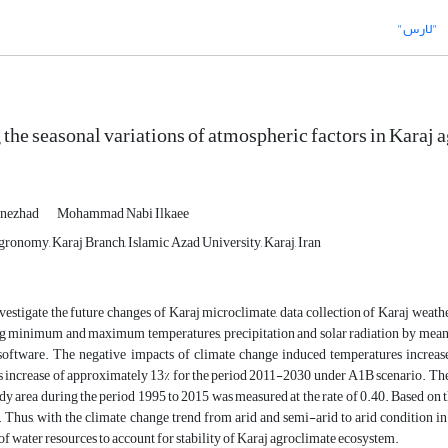
"لارس"
 the seasonal variations of atmospheric factors in K
rnezhad
Mohammad Nabi Ilkaee
ronomy, Karaj Branch, Islamic Azad University, Karaj, Iran
nvestigate the future changes of Karaj microclimate, data collection of Karaj weat
ng minimum and maximum temperatures, precipitation and solar radiation by me
ware. The negative impacts of climate change induced temperatures increase
s increase of approximately 13% for the period 2011-2030 under A1B scenario. The
udy area during the period 1995 to 2015 was measured at the rate of 0.40. Based on th
. Thus, with the climate change trend from arid and semi-arid to arid condition i
of water resources to account for stability of Karaj agroclimate ecosystem.