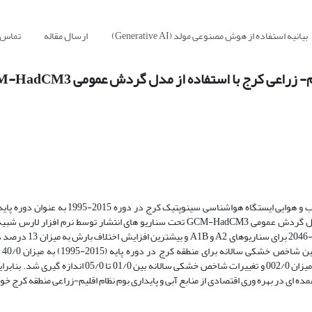
بیانیه استفاده از هوش مصنوعی مولد (Generative AI)
ارسال مقاله
تماس ب
عی کرج با استفاده از مدل گردش عمومی GCM-HadCM3
در این تحقیق به منظور بررسی تغییرات آتی خُرد اقلیم منطقه کرج، داده های آب و هوایی ایستگاه 
قرار گرفت. داده های روزانه بارش، دمای حداقل و حداکثر و تابش با کمک مدل گردش عمومی GCM-HadCM3 تحت سناریو های انتشار تو
2011 ب
براساس نتایج رگرسیون خطی در یک دوره 22 ساله، سرعت شاخص خشکی به میزان 002/0 و تغییرات شاخص خشکی س
 ای در بهره وری اقتصادی از منابع آبی و پایداری بوم نظام اقلیم-زراعی منطقه کرج خ