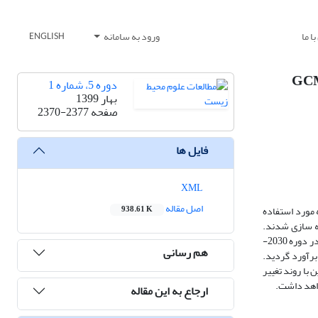
ا ما
ورود به سامانه
ENGLISH
دوره 5، شماره 1
بهار 1399
صفحه
2370-2377
فایل ها
XML
اصل مقاله
هواشناسی سینوپتیک کرج در دوره 2015-1995 به عنوان دوره پایه مورد استفاده
938.61 K
سط نرم افزار لارس شبیه سازی شدند.
بیشترین افزایش میانگین دمای هوا به میزان 2 درجه سلسیوس در دوره 2065-2046 برای سناریوهای A2 و A1B و بیشترین افزایش اختلاف بارش به میزان 13 درصد در دوره 2030-
هم رسانی
رای سناریو A1B تحت اثرات منفی تغییر اقلیم پیش بینی گردید. میانگین شاخص خشکی سالانه برای منطقه کرج در دوره پایه (2015-1995) به میزان 40/0 برآورد گردید.
الانه بین 01/0 تا 05/0 اندازه گیری شد. بنابراین با روند تغییر
واهد داشت.
ارجاع به این مقاله