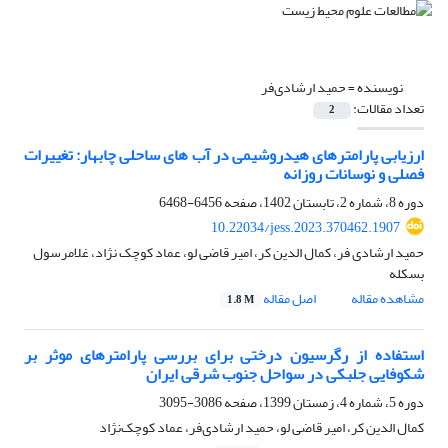
نویسنده =
حمید ارشادی‌فر
تعداد مقالات:
2
ارزیابی پارامترهای هیدروشیمی در آب های ساحلی چابهار: تغییرات
فصلی و نوسانات روزانه
دوره 8، شماره 2، تابستان 1402، صفحه
6456-6468
10.22034/jess.2023.370462.1907
حمید ارشادی فر، کمال الدین کر، امیر قاضی لو، عماد کوچک نژاد، غلامرسول
بسکله
مشاهده مقاله
اصل مقاله
1.8 M
استفاده از رگرسیون درختی برای بررسی پارامترهای موثر بر
شکوفایی جلبکی در سواحل جنوب شرقی ایران
دوره 5، شماره 4، زمستان 1399، صفحه
3086-3095
کمال الدین کر، امیر قاضی لو، حمید ارشادی‌فر، عماد کوچک‌نژاد