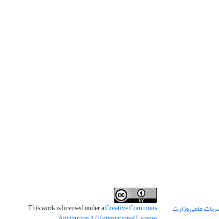
This work is licensed under a
Creative Commons
ریات علمی وزارت
.
Attribution 4.0 International License