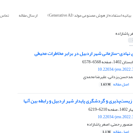
بیانیه استفاده از هوش مصنوعی مولد (Generative AI)
ارسال مقاله
تماس ب
ر پاشازاده
نهادی-سازمانی شهر اردبیل در برابر مخاطرات محیطی
6568-6578
10.22034/jess.2022
حمدحسن یزدانی، علیرضا محمدی
اصل مقاله
1.63 M
ت‌پذیری و گردشگری پایدار شهر اردبیل و رابطه بین آنها
6210-6219
10.22034/jess.2022
 منصور رحمتی، اصغر پاشازاده
اصل مقاله
1.1 M