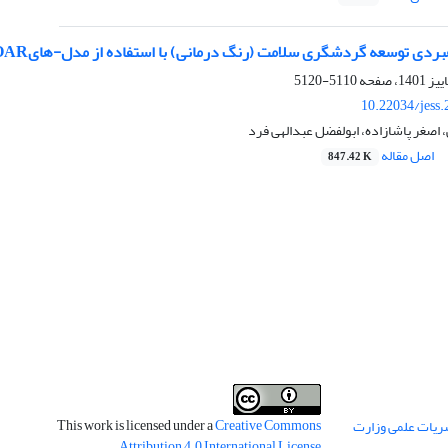
توسعه گردشگری سلامت (رنگ درمانی) با استفاده از مدل-هایSOAR و QFD (نمونه موردی: شهر گرمی)
5110-5120
10.22034/jess
اصغر پاشازاده، ابولفضل عبدالهی فرد
اصل مقاله
847.42 K
This work is licensed under a
Creative Commons
ریات علمی وزارت
.
Attribution 4.0 International License