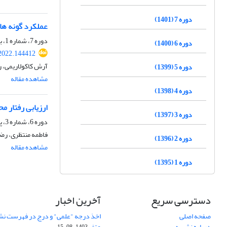
دوره 7 (1401)
عملکرد گونه های مرتعی Agropyron elongatum و Festuca arundinacea تحت شر
دوره 7، شماره 1، بهار 1401، صفحه
دوره 6 (1400)
.2022.144412
آرش کاکولاریمی، 
دوره 5 (1399)
مشاهده مقاله
دوره 4 (1398)
ارزیابی رفتار 
دوره 3 (1397)
دوره 6، شماره 3، پاییز 1400، صفحه
فاطمه منتظری، رض
دوره 2 (1396)
مشاهده مقاله
دوره 1 (1395)
دسترسی سریع
آخرین اخبار
صفحه اصلی
اخذ درجه "علمی" و درج در فهرست نش
درباره نشریه
عتف
1403-08-15