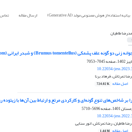
بیانیه استفاده از هوش مصنوعی مولد (Generative AI)
ارسال مقاله
تماس ب
درضا طاطیان
مکی (Brumus tomentellus) و شبدر ایرانی (Trifuliom resopinatom) در سطوح مختلف شوری
7045-7053
10.22034/jess.2023
ضا تمرتاش، فرهاد برنا
اصل مقاله
724.02 K
ا بر شاخص‌های تنوع گونه‌ای و کارکردی مرتع و ارتباط بین آن‌ها با زیتوده ر
5696-5710
10.22034/jess.2022
ضا طاطیان، رضا تمرتاش، انور سنایی
اصل مقاله
1.44 M