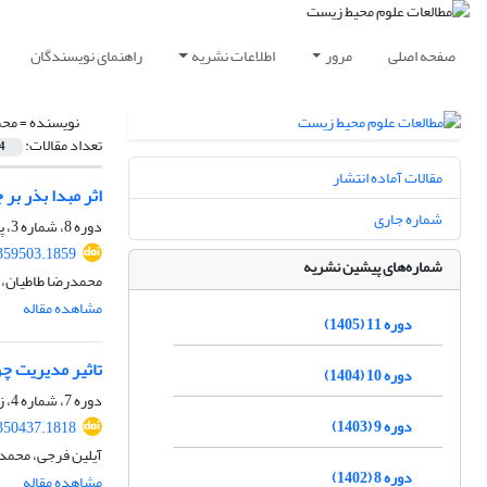
صفحه اصلی
مرور
اطلاعات نشریه
راهنمای نویسندگان
نویسنده =
محم
تعداد مقالات:
4
مقالات آماده انتشار
اثر مبدا بذر بر جوانه زنی دو گونه علف پش
شماره جاری
دوره 8، شماره 3، پاییز 1402، صفحه
.359503.1859
شماره‌های پیشین نشریه
محمدرضا طاطیان، ر
مشاهده مقاله
دوره 11 (1405)
تاثیر مدیریت چر
دوره 10 (1404)
دوره 7، شماره 4، زمستان 1401، صفحه
دوره 9 (1403)
.350437.1818
آیلین فرجی، محمدر
دوره 8 (1402)
مشاهده مقاله