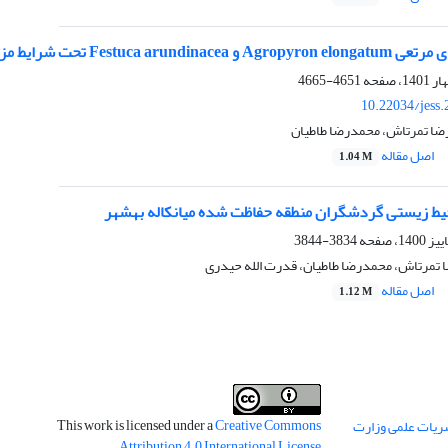
ایط مزرعه در سطوح مختلف شوری آب دریای خزر
4651-4665
10.22034/jess
رضا تمرتاش، محمدرضا طاطیان
اصل مقاله
1.04 M
محیط زیستی گردشگران منطقه حفاظت شده میانکاله بهشهر
3834-3844
ا تمرتاش، محمدرضا طاطیان، قدرت الله حیدری
اصل مقاله
1.12 M
This work is licensed under a
Creative Commons
ریات علمی وزارت
.
Attribution 4.0 International License