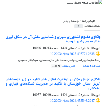
کلیدواژه‌ها =
توسعه پایدار
تعداد مقالات:
4
واکاوی مفهوم کشاورزی شهری و شناسایی نقش آن در شکل گیری
منظر محیطی شهر ارومیه
دوره 10، شماره 2، تابستان 1404، صفحه
10013-10026
10.22034/jess.2025.497771.2335
رعنا سلیمانپور اصل نواسر، محمدعلی خان‌محمدی، سیدباقر حسینی
مشاهده مقاله
اصل مقاله
1.43 M
واکاوی عوامل مؤثر بر موفقیت تعاونی‌های تولید در زیر حوضه‌های
آبریز استان خوزستان با تأکید بر مدیریت شبکه‌های آبیاری و
زهکشی
دوره 10، شماره 2، تابستان 1404، صفحه
10049-10057
10.22034/jess.2024.453546.2247