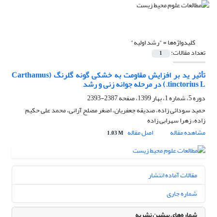
کلیدواژه‌ها =
"رشد اولیه"
تعداد مقالات:
1
تأثیر ید بر افزایش مقاومت به خشکی گونه گلرنگ (Carthamus
tinctorius L.) در مرحله جوانه زنی و رشد
دوره 5، شماره 1، بهار 1399، صفحه
2387-2393
حمید سودائی زاده، صدیقه جعفریان، اصغر مصلح آرانی، محمد علی حکیم
زاده، زهرا سهرابی زاده
مشاهده مقاله
اصل مقاله
1.03 M
مقالات آماده انتشار
شماره جاری
شماره‌های پیشین نشریه