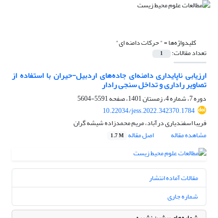
کلیدواژه‌ها =
" حرکات دامنه ای"
تعداد مقالات:
1
ارزیابی ناپایداری دامنه‌ای جاده‌های اردبیل-حیران با استفاده از
تصاویر راداری و تداخل سنجی رادار
دوره 7، شماره 4، زمستان 1401، صفحه
5591-5604
10.22034/jess.2022.342370.1784
فریبا اسفندیاری درآباد، مریم محمدزاده شیشه گران
مشاهده مقاله
اصل مقاله
1.7 M
مقالات آماده انتشار
شماره جاری
شماره‌های پیشین نشریه