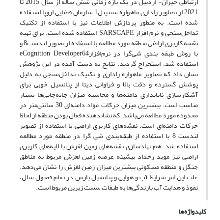
ارتباطی حیران- اردبیل در یک بازه زمانی شش ساله از سال 2015 تا
2021 از تصاویر راداری ماهواره سنتینل1 سازمان فضایی اروپا استفاده
شده است. به منظور پردازش اطلاعات نیز با استفاده از تکنیک
تداخل‌سنجی و نرم‌ افزار SARSCAPE استفاده شده است. برای تهیه
نقشه‌ کاربری اراضی منطقه مورد مطالعه با استفاده از تصویر لندست8 و
با روش طبقه بندی شی‌گرا در نرم‌افزارeCognition Developer64
استفاده شد. استخراج گردید. نتایج به دست آمده در این پژوهش
نشان داد که تصاویر ماهواره راداری و تکنیک تداخل‌سنجی به دلیل
پوشش گسترده و دقت بالا و فراوانی دیتا از پتانسیل خوبی برای
آشکارسازی ناپایداری دامنه‌ها و محاسبه میزان جابه‌جایی‌ها بسیار
مناسب است. بیشترین میزان حرکات مواد دامنه‌ای 30 سانتی‌متر در
محدوده مورد مطالعه می‌باشد. که نشاندهنده فعال بودن منطقه از لحاظ
حرکات دامنه‌ای است. نقشه‌های کاربری اراضی با استفاده از تصویر
لندست 8 با استفاده از طبقه‌بندی شی گرا در منطقه مورد مطالعه
استفاده شد. هم نهادسازی نقشه‌های زمین لغزش با لایه‌های کاربری
اراضی نیز موید رخداد بیشینه عرصه‌ زمین لغزش مربوط به مناطق
جنگل و منطقه مسکونی بیشترین میزان زمین لغزش را نشان می‌دهد.
علت این امر شرایط آب و هوایی و پتانسیل بارش در تمام فصول سال،
نفوذ و هدایت آب بارندگی‌ها به طبقات سست زیرین مربوط است.
کلیدواژه‌ها