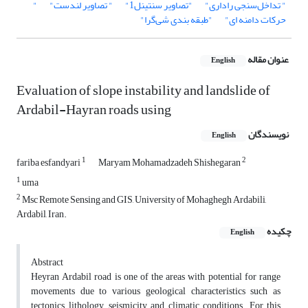
" تداخل‌سنجی راداری"
"تصاویر سنتینل1"
" تصاویر لندست"
"
حرکات دامنه ای"
"طبقه بندی شی‌گرا"
عنوان مقاله
English
Evaluation of slope instability and landslide of
Ardabil-Hayran roads using
نویسندگان
English
1
2
fariba esfandyari
Maryam Mohamadzadeh Shishegaran
1
uma
2
Msc Remote Sensing and GIS, University of Mohaghegh Ardabili,
Ardabil, Iran.
چکیده
English
Abstract
Heyran Ardabil road is one of the areas with potential for range
movements due to various geological characteristics such as
tectonics, lithology, seismicity and climatic conditions. For this