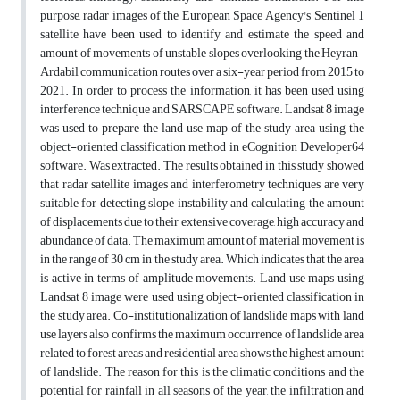
purpose, radar images of the European Space Agency's Sentinel 1
satellite have been used to identify and estimate the speed and
amount of movements of unstable slopes overlooking the Heyran-
Ardabil communication routes over a six-year period from 2015 to
2021. In order to process the information, it has been used using
interference technique and SARSCAPE software. Landsat 8 image
was used to prepare the land use map of the study area using the
object-oriented classification method in eCognition Developer64
software. Was extracted. The results obtained in this study showed
that radar satellite images and interferometry techniques are very
suitable for detecting slope instability and calculating the amount
of displacements due to their extensive coverage, high accuracy and
abundance of data. The maximum amount of material movement is
in the range of 30 cm in the study area. Which indicates that the area
is active in terms of amplitude movements. Land use maps using
Landsat 8 image were used using object-oriented classification in
the study area. Co-institutionalization of landslide maps with land
use layers also confirms the maximum occurrence of landslide area
related to forest areas and residential area shows the highest amount
of landslide. The reason for this is the climatic conditions and the
potential for rainfall in all seasons of the year, the infiltration and