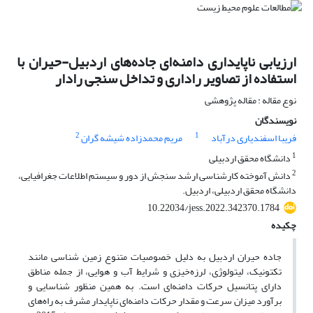
ارزیابی ناپایداری دامنه‌ای جاده‌های اردبیل-حیران با
استفاده از تصاویر راداری و تداخل سنجی رادار
نوع مقاله : مقاله پژوهشی
نویسندگان
2
1
فریبا اسفندیاری درآباد
مریم محمدزاده شیشه گران
1
دانشگاه محقق اردبیلی
2
دانش آموخته کارشناسی ارشد سنجش ‌از دور و سیستم اطلاعات جغرافیایی،
دانشگاه محقق اردبیلی، اردبیل.
10.22034/jess.2022.342370.1784
چکیده
جاده حیران اردبیل به دلیل خصوصیات متنوع زمین شناسی مانند
تکتونیک، لیتولوژی، لرزه‌خیزی و شرایط آب و هوایی، از جمله مناطق
دارای پتانسیل حرکات دامنه‌ای است. به همین منظور شناسایی و
برآورد میزان سرعت و مقدار حرکات دامنه‌ای ناپایدار مشرف به راه‌های