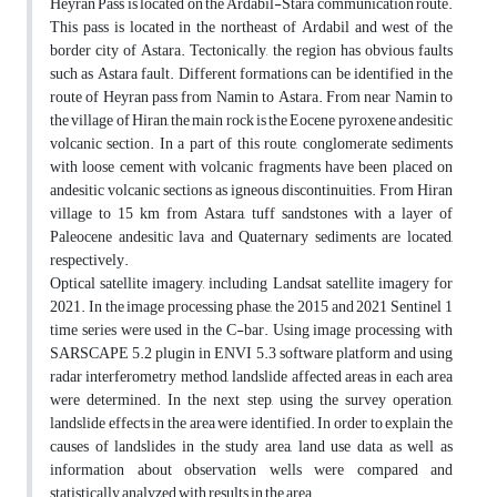
Heyran Pass is located on the Ardabil-Stara communication route.
This pass is located in the northeast of Ardabil and west of the
border city of Astara. Tectonically, the region has obvious faults
such as Astara fault. Different formations can be identified in the
route of Heyran pass from Namin to Astara. From near Namin to
the village of Hiran, the main rock is the Eocene pyroxene andesitic
volcanic section. In a part of this route, conglomerate sediments
with loose cement with volcanic fragments have been placed on
andesitic volcanic sections as igneous discontinuities. From Hiran
village to 15 km from Astara, tuff sandstones with a layer of
Paleocene andesitic lava and Quaternary sediments are located,
respectively.
Optical satellite imagery, including Landsat satellite imagery for
2021. In the image processing phase, the 2015 and 2021 Sentinel 1
time series were used in the C-bar. Using image processing with
SARSCAPE 5.2 plugin in ENVI 5.3 software platform and using
radar interferometry method, landslide affected areas in each area
were determined. In the next step, using the survey operation,
landslide effects in the area were identified. In order to explain the
causes of landslides in the study area, land use data as well as
information about observation wells were compared and
statistically analyzed with results in the area.