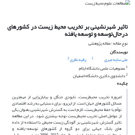
تاثیر شهرنشینی بر تخریب محیط زیست در کشورهای
درحال‌توسعه و توسعه یافته
نوع مقاله : مقاله پژوهشی
نویسندگان
2
1
علی سایه میری
رقیه نظری
1
عضوهیات علمی دانشگاه ایلام
2
دانشجوی دکتری دانشگاه اصفهان
چکیده
امروزه تخریب محیط‌زیست، نابودی جنگل و بیابان‌زایی از مهم‌ترین
مسائل کشورهای جهان است. از این‌رو، برای دستیابی به رشد‌ اقتصادی
توأم با حفظ محیط‌‌زیست، لازم است به گسترش شهرنشینی بعنوان یکی
از عوامل اصلی تخریب محیط‌زیست توجه بیشتری شود. در این مطالعه
تاثیر گسترش شهرنشینی بر آلودگی زیست محیطی با استفاده از داده
های بانک جهانی برای دو گروه از کشورهای توسعه-یافته و
درحال‌توسعه از جمله ایران در سال های 2015-2006 مورد بررسی قرار