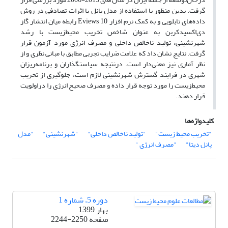
گرفت. بدین منظور با استفاده از مدل پانل با اثرات تصادفی در روش
داده‌های تابلویی و به کمک نرم افزار Eviews 10 رابطه میان انتشار گاز
دی‌اکسیدکربن به عنوان شاخص تخریب محیط‌زیست با رشد
شهرنشینی، تولید ناخالص داخلی و مصرف انرژی مورد آزمون قرار
گرفت. نتایج نشان داد که علامت ضرایب تجربی مطابق با مبانی نظری و از
نظر آماری نیز معنی‌دار‌ است. درنتیجه‌ سیاستگذاران و برنامه‌ریزان
شهری در فرایند گسترش شهرنشینی لازم است، جلوگیری از تخریب
محیط‌زیست را مورد توجه قرار داده و مصرف صحیح انرژی را دراولویت
قرار دهند.
کلیدواژه‌ها
"تخریب محیط زیست"
"تولید ناخالص داخلی"
"شهرنشینی"
"مدل
پانل دیتا"
"مصرف انرژی "
دوره 5، شماره 1
بهار 1399
صفحه
2244-2250