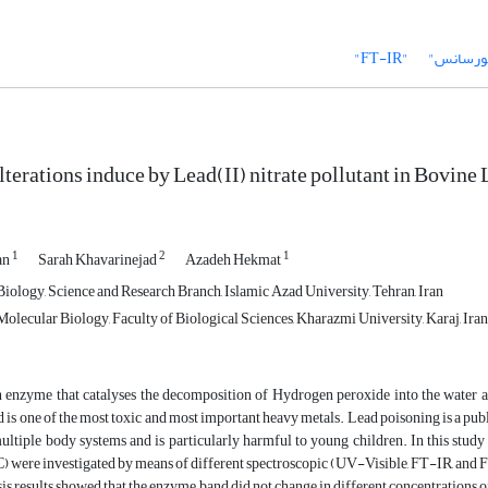
ورسانس"
"FT-IR"
lterations induce by Lead(II) nitrate pollutant in Bovine
1
2
1
an
Sarah Khavarinejad
Azadeh Hekmat
iology, Science and Research Branch, Islamic Azad University, Tehran, Iran
olecular Biology, Faculty of Biological Sciences, Kharazmi University, Karaj, Iran
an enzyme that catalyses the decomposition of Hydrogen peroxide into the water 
 is one of the most toxic and most important heavy metals. Lead poisoning is a pub
multiple body systems and is particularly harmful to young children. In this study
C) were investigated by means of different spectroscopic (UV-Visible, FT-IR, 
is results showed that the enzyme band did not change in different concentration