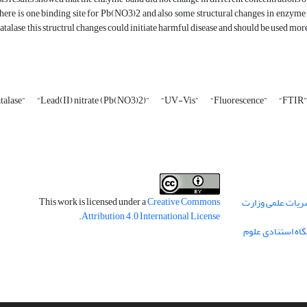
here is one binding site for Pb(NO3)2 and also some structural changes in enzyme
talase, this structrul changes could initiate harmful disease and should be used more 
talase”
“Lead(II) nitrate (Pb(NO3)2)”
“UV-Vis”
“Fluorescence”
“FTIR”
This work is licensed under a
Creative Commons
ریات علمی وزارت
.
Attribution 4.0 International License
گاه استنادی علوم