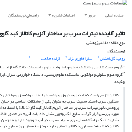
صفحه اصلی
مرور
اطلاعات نشریه
راهنمای نویسندگان
تاثیر آلاینده نیترات سرب بر ساختار آنزیم کاتالاز کبد گاوی
نوع مقاله : مقاله پژوهشی
نویسندگان
1
2
1
رومینا گل افشان
سارا خاوری نژاد
آزاده حکمت
1
گروه زیست شناسی، دانشکده علوم پایه، واحد علوم و تحقیقات، دانشگاه آزاد اسلام
2
گروه علوم سلولی و مولکولی، دانشکده علوم زیستی، دانشگاه خوارزمی، تهران، ایرا
چکیده
کاتالاز آنزیمی است که تبدیل هیدروژن پراکسید را به آب و اکسیژن مولکولی کات
سنگین سرب است. سمیت سرب به عنوان یکی از مشکلات اساسی در جهان است 
نشان داد یک جایگاه اتصال برای نیترات سرب در آنزیم وجود دارد و همچنین د
کاتالاز که شباهت بسیاری با کاتالاز انسانی دارد خود زمینه‌ساز بروز بیماری در