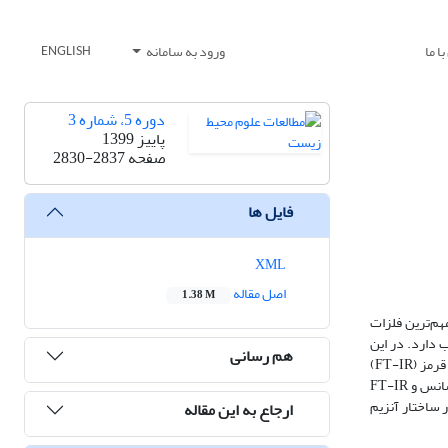
ا ما
ورود به سامانه
ENGLISH
دوره 5، شماره 3
پاییز 1399
صفحه
2830-2837
فایل ها
XML
اصل مقاله
1.38 M
هم‌ترین فلزات
دارد. در این
هم رسانی
پژوهش تاثیر نیترات سرب بر ساختار آنزیم کاتالاز کبد گاو (BLC) با استفاده از الکتروفورز SDS-PAGE و روش‌های طیف‌سنجی مرئی-فرابنفش، فلورسانس و مادون قرمز (FT-IR)
مورد بررسی قرار گرفت. نتایج الکتروفورز نشان داد باند آنزیم در حضور غلظت‌های مختلف نیترات سرب تغییر نمی‌یابد. نتایج طیف‌سنجی‌های مرئی- فرابنفش، فلورسانس و FT-IR
 ساختار آنزیم
ارجاع به این مقاله