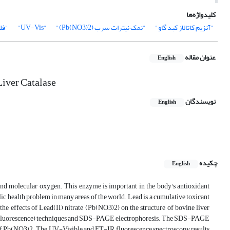
کلیدواژه‌ها
"آنزیم کاتالاز کبد گاو"
"نمک نیترات سرب (Pb(NO3)2)"
"UV-Vis"
"فل
عنوان مقاله
English
 Liver Catalase
نویسندگان
English
چکیده
English
and molecular oxygen. This enzyme is important in the body's antioxidant
lic health problem in many areas of the world. Lead is a cumulative toxicant
 the effects of Lead(II) nitrate (Pb(NO3)2) on the structure of bovine liver
and Fluorescence) techniques and SDS-PAGE electrophoresis. The SDS-PAGE
s of Pb(NO3)2. The UV-Visible and FT-IR, fluorescence spectroscopy results