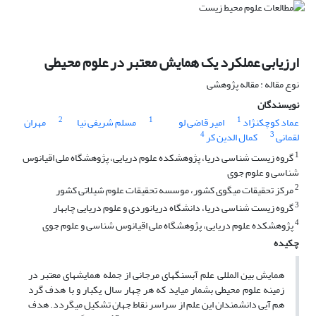
ارزیابی عملکرد یک همایش معتبر در علوم محیطی
نوع مقاله : مقاله پژوهشی
نویسندگان
2
1
1
عماد کوچکنژاد
امیر قاضی لو
مسلم شریفی نیا
مهران
4
3
لقمانی
کمال الدین کر
1
گروه زیست شناسی دریا، پژوهشکده علوم دریایی، پژوهشگاه ملی اقیانوس
شناسی و علوم جوی
2
مرکز تحقیقات میگوی کشور، موسسه تحقیقات علوم شیلاتی کشور
3
گروه زیست شناسی دریا، دانشگاه دریانوردی و علوم دریایی چابهار
4
پژوهشکده علوم دریایی، پژوهشگاه ملی اقیانوس شناسی و علوم جوی
چکیده
همایش بین المللی علم آبسنگهای مرجانی از جمله همایشهای معتبر در
زمینه علوم محیطی بشمار میاید که هر چهار سال یکبار و با هدف گرد‌
هم آیی دانشمندان این علم از سراسر نقاط جهان تشکیل میگردد. هدف