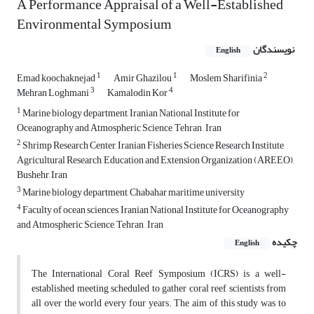
A Performance Appraisal of a Well-Established
Environmental Symposium
نویسندگان
English
1
1
2
Emad koochaknejad
Amir Ghazilou
Moslem Sharifinia
3
4
Mehran Loghmani
Kamalodin Kor
1
Marine biology department, Iranian National Institute for
Oceanography and Atmospheric Science, Tehran , Iran
2
Shrimp Research Center, Iranian Fisheries Science Research Institute,
Agricultural Research, Education and Extension Organization (AREEO),
Bushehr, Iran
3
Marine biology department, Chabahar maritime university
4
Faculty of ocean sciences, Iranian National Institute for Oceanography
and Atmospheric Science, Tehran , Iran
چکیده
English
The International Coral Reef Symposium (ICRS) is a well-
established meeting scheduled to gather coral reef scientists from
all over the world every four years. The aim of this study was to