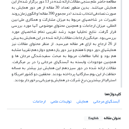
مطالعه حاضر علم سنجی مقالات ارائه شده در 13 دور برگزار شده از این
همایش میباشد. بدین منظور تعداد 30 مقاله از هر دور همایش به
صورت تصادفی انتخاب شدند (در مجموع 390 مقاله) و الگوی زمان روند
تغییرات در شاخصهای مربوط به میزان مشارکت و همکاری ملی/بین
المللی، میزان ارجاعات و همچنین محتوای موضوعی آنها مورد بررسی
قرار گرفت. نتایج تحلیلها موید رشد تقریبی تمام شاخصهای مورد
بررسی بود. میانگین ارجاعات مقالات ارائه شده در این همایش به بیش
از 26 ارجاع به ازای هر مقاله میرسید. از منظر محتوای مقالات نیز
همایشهای دور دوم تا هفتم و نیز دور یازدهم و دوازدهم تقریبا مشابه
هم بود و غالبا مطالعات مربوط به مبحث سفیدشدگی مرجان ها و
همچنین موجودات وابسته به آبسنگهای مرجانی را در بر میگرفت.
مقالات ارائه شده در دور سیزدهم این همایش نیز بیشتر به مساله
حفاظت از این بوم سازگانها پرداخته بودند. محققین دو کشور امریکا و
استرالیا از بیشترین نرخ شرکت در همایش و میزبانی برخوردار بودند.
کلیدواژه‌ها
آبسنگهای مرجانی
همایش
تولیدات علمی
ارجاعات
عنوان مقاله
English