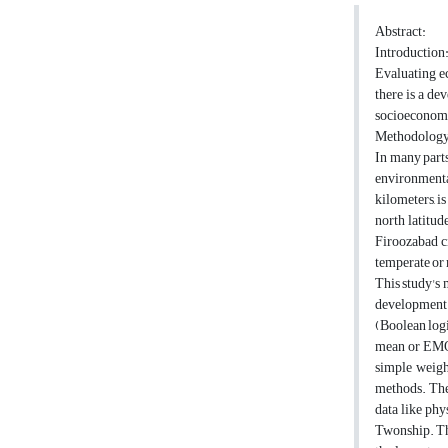
Abstract:
Introduction
Evaluating ec
there is a de
socioeconomic 
Methodology
In many parts
environmenta
kilometers, is
north latitud
Firoozabad c
temperate or 
This study's 
development 
(Boolean log
mean or EMOLU
simple weigh
methods. The 
data like phy
Twonship. The