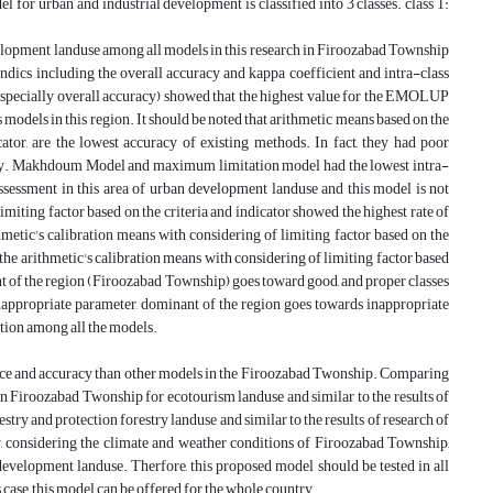
 for urban and industrial development is classified into 3 classes. class 1:
evelopment landuse among all models in this research in Firoozabad Township
s including the overall accuracy and kappa coefficient and intra-class
 (especially overall accuracy) showed that the highest value for the EMOLUP
odels in this region. It should be noted that arithmetic means based on the
ator, are the lowest accuracy of existing methods. In fact, they had poor
udy. Makhdoum Model and maximum limitation model had the lowest intra-
ssessment in this area of urban development landuse and this model is not
ing factor based on the criteria and indicator showed the highest rate of
hmetic's calibration means with considering of limiting factor based on the
 the arithmetic's calibration means with considering of limiting factor based
nt of the region (Firoozabad Township) goes toward good, and proper classes
propriate parameter, dominant of the region goes towards inappropriate
ation among all the models.
nce and accuracy than other models in the Firoozabad Twonship. Comparing
 in Firoozabad Twonship for ecotourism landuse and similar to the results of
y and protection forestry landuse and similar to the results of research of
 considering the climate and weather conditions of Firoozabad Township,
velopment landuse. Therfore, this proposed model should be tested in all
s case, this model can be offered for the whole country.