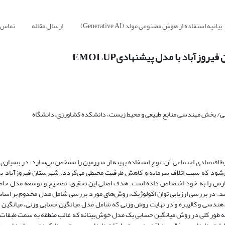
بیانیه استفاده از هوش مصنوعی مولد (Generative AI)
ارسال مقاله
تماس ب
وزآباد با مدل پیشنهادیEMOLUP
نی/ بخش مهندسی منابع طبیعی و محیط زیست، دانشکده کشاورزی،دانشگاه
اقتصادی اجتماعی آن، نوع استفاده بهینه از سرزمین را مشخص می‌سازد. در بسیاری از
 می‌شود که سبب اتلاف سرمایه و کاهش ظرفیت محیطی می‌گردد. شهرستان فیروزآباد ب
 درصد کل مساحت خاکی استان فارس را به خود اختصاص داده است. هدف اصلی این تحقیق، تصحیح و توسعه مدل ح
اشد. در بررسی ارزیابی توان اکولوژیک، روش‌های مورد بررسی شامل مدل مخدوم بر اسا
هندسی و کالیبره و در نهایت روش وزنی که شامل مدل میانگین حسابی وزنی، میانگین
ها در GIS می‌باشد. نتایج نشان داد که به طور کلی در روش میانگین حسابی یک مدل خوش‌بینانه که غالب منطقه به سمت