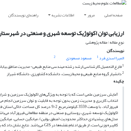
صفحه اصلی
مرور
اطلاعات نشریه
راهنمای نویسندگان
ارزیابی توان اکولوژیک توسعه شهری و صنعتی در شهرستان فیر
نوع مقاله : مقاله پژوهشی
نویسندگان
2
1
المیرا اسدی فرد
مسعود مسعودی
1
فارغ التحصیل کارشناسی ارشد رشته مهندسی منابع طبیعی- مدیریت مناطق بیابا
2
دانشیار گروه منابع طبیعی و محیط زیست، دانشکده کشاورزی، دانشگاه شیراز
چکیده
آمایش سرزمین علمی است که با توجه به ویژگی‌های اکولوژیک سرزمین و شرایط 
انتخاب کاربری و مدیریت زمین بدون توجه به قابلیت و توان سرزمین انجام
فیروزآباد، با وسعت 3559 کیلومترمربع 9/2
اکولوژیک توسعه شهری، روستایی و صنعتی در منطقه مطالعاتی فیروزآباد می‌ب
مدل‌های پیشنهادی حداکثر محدودیت (منطق بولین)، میانگین حسابی، میانگین 
کالیبره وزنی است، از طریق ادغام نقشه‌