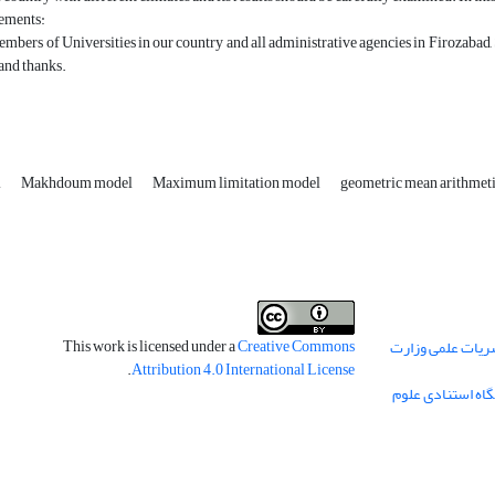
ements:
embers of Universities in our country and all administrative agencies in Firozabad, 
and thanks.
l
Makhdoum model
Maximum limitation model
geometric mean arithmet
This work is licensed under a
Creative Commons
ریات علمی وزارت
.
Attribution 4.0 International License
گاه استنادی علوم