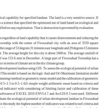
cal capability for specified landuse. The land is a very sensitive source. If
a science that specified the optimized use of land based on ecological and
and before any exploitation. That is, destruction is prevented by evaluation.
 regardless of land capability that it causes disinvestment and reducing the
Township with the center of Firoozabad city, with an area of 3559 square
 in the range of 53 degrees 31 minutes east longitude and 29 degrees 15 minutes
. The average height for this city is about 1600 m. The average rainfall of
all was 153.6 mm in December. A large part of Firoozabad Township has a
, in terms of climate are in the dry climate group.
 development landuse using GIS. To assess the ecological potential of urban
(This model is based on the logic And and Or), Maximum limitation model
ning) method or geometric mean model and the calibration of geometric
0.5-1.5 to 0.5-1.62), simple weight arithmetic mean based on criteria and
 indicator) with considering of limiting factor and calibration of these
he softwares of EXCEL 2010, ENVI 4.7, and ArcGIS 9.3 were used. Different
evaluate the ecological potential of urban development landuse in Firoozabad
 this study, the highest number of indicators was related to soil criteria and