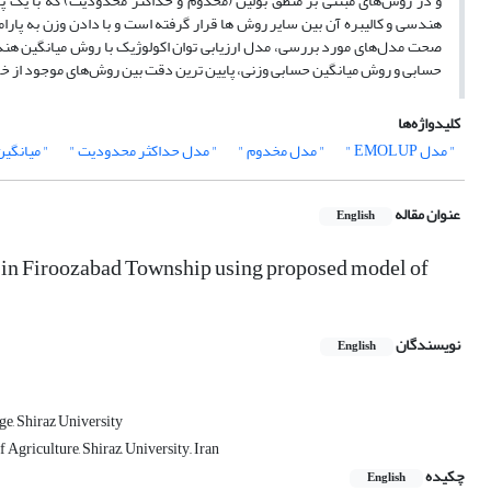
و در روش‌های مبتنی بر منطق بولین (مخدوم و حداکثر محدودیت) که با یک پ
هندسی و کالیبره آن بین سایر روش ها قرار گرفته است و با دادن وزن به پارامت
صحت مدل‌های مورد بررسی، مدل ارزیابی توان اکولوژیک با روش میانگین هندسی
حسابی و روش میانگین حسابی وزنی، پایین ترین دقت بین روش‌های موجود از خ
کلیدواژه‌ها
" مدل EMOLUP "
" مدل مخدوم "
" مدل حداکثر محدودیت "
" میانگی
عنوان مقاله
English
t in Firoozabad Township using proposed model of
نویسندگان
English
e, Shiraz University
griculture, Shiraz, University,, Iran
چکیده
English