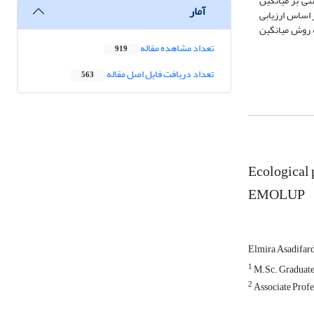
نی بر میانگین
آمار
ر اساس ارزیابی
ه روش میانگین
تعداد مشاهده مقاله
919
تعداد دریافت فایل اصل مقاله
563
Ecological 
EMOLUP
Elmira Asadifar
1
M.Sc. Graduated
2
Associate Profes