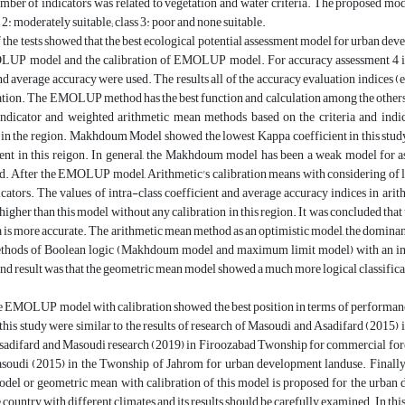
mber of indicators was related to vegetation and water criteria. The proposed model
s 2: moderately suitable; class 3: poor and none suitable.
f the tests showed that the best ecological potential assessment model for urban d
UP model and the calibration of EMOLUP model. For accuracy assessment 4 indic
nd average accuracy were used. The results all of the accuracy evaluation indices
ration. The EMOLUP method has the best function and calculation among the others m
 indicator and weighted arithmetic mean methods based on the criteria and indic
in the region. Makhdoum Model showed the lowest Kappa coefficient in this st
cient in this reigon. In general, the Makhdoum model has been a weak model for a
After the EMOLUP model, Arithmetic's calibration means with considering of limit
cators. The values of intra-class coefficient and average accuracy indices in arit
 higher than this model without any calibration in this region. It was concluded that
ia is more accurate. The arithmetic mean method as an optimistic model, the domina
ethods of Boolean logic (Makhdoum model and maximum limit model) with an inap
end result was that the geometric mean model showed a much more logical classific
he EMOLUP model with calibration showed the best position in terms of performa
f this study were similar to the results of research of Masoudi and Asadifard (2015)
sadifard and Masoudi research (2019) in Firoozabad Twonship for commercial forestr
soudi (2015) in the Twonship of Jahrom for urban development landuse. Finally,
 or geometric mean with calibration of this model is proposed for the urban de
e country with different climates and its results should be carefully examined. In thi