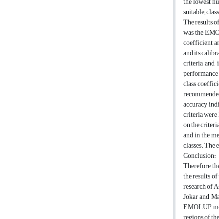
the lowest nu
suitable; clas
The results o
was the EMOL
coefficient a
and its calib
criteria and
performance 
class coeffi
recommended. 
accuracy indi
criteria were
on the criter
and in the m
classes. The 
Conclusion:
Therefore, t
the results o
research of A
Jokar and Ma
EMOLUP model
regions of th