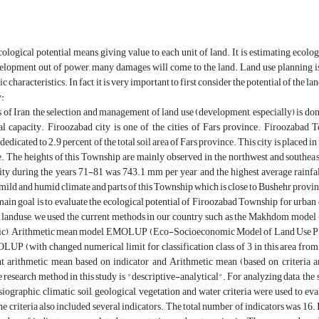
:
ological potential means giving value to each unit of land. It is estimating ecologi
velopment out of power, many damages will come to the land. Land use planning is 
characteristics. In fact, it is very important to first consider the potential of the l
:
 of Iran, the selection and management of land use (development, especially) is done
l capacity. Firoozabad city is one of the cities of Fars province. Firoozabad 
 dedicated to 2.9 percent of the total soil area of Fars province. This city is placed
e. The heights of this Township are mainly observed in the northwest and southeast
ity during the years 71-81 was 743.1 mm per year and the highest average rainf
mild and humid climate and parts of this Township which is close to Bushehr province
main goal is to evaluate the ecological potential of Firoozabad Township for urban
landuse, we used the current methods in our country such as the Makhdom model 
ic), Arithmetic mean model, EMOLUP (Eco-Socioeconomic Model of Land Use Plan
P (with changed numerical limit for classification class of 3 in this area from 
t arithmetic mean based on indicator and Arithmetic mean (based on criteria and
research method in this study is "descriptive-analytical". For analyzing data, t
siographic, climatic, soil, geological, vegetation and water criteria were used to 
 criteria also included several indicators. The total number of indicators was 16. In