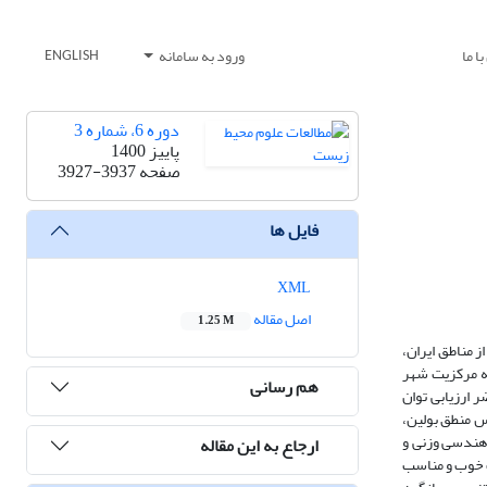
ا ما
ورود به سامانه
ENGLISH
دوره 6، شماره 3
پاییز 1400
صفحه
3927-3937
فایل ها
XML
اصل مقاله
1.25 M
 مناطق ایران،
ه مرکزیت شهر
هم رسانی
اضر ارزیابی توان
س منطق بولین،
 هندسی وزنی و
ارجاع به این مقاله
 طبقات خوب و مناسب