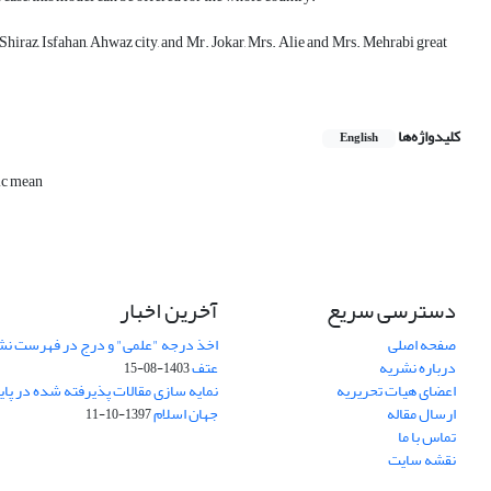
Shiraz, Isfahan, Ahwaz city, and Mr. Jokar, Mrs. Alie and Mrs. Mehrabi great
کلیدواژه‌ها
English
ic mean
دسترسی سریع
آخرین اخبار
صفحه اصلی
اخذ درجه "علمی" و درج در فهرست نش
درباره نشریه
عتف
1403-08-15
اعضای هیات تحریریه
نمایه سازی مقالات پذیرفته شده در پای
ارسال مقاله
جهان اسلام
1397-10-11
تماس با ما
نقشه سایت