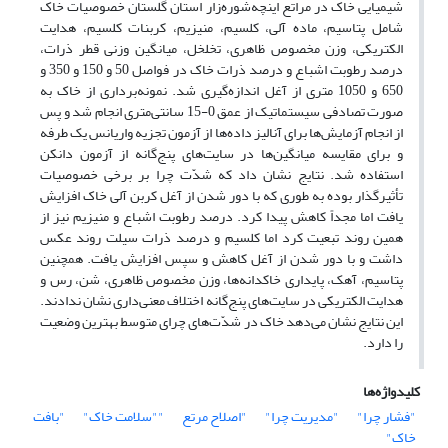
شیمیایی خاک در مراتع اینچه‌شوره‌زار استان گلستان خصوصیات خاک
شامل پتاسیم، ماده آلی، کلسیم، منیزیم، کربنات کلسیم، هدایت
الکتریکی، وزن مخصوص ظاهری، تخلخل، میانگین وزنی قطر ذرات،
درصد رطوبت اشباع و درصد ذرات خاک در فواصل 50 و 150 و 350 و
650 و 1050 متری از آغل اندازه‌گیری شد. نمونه‌برداری از خاک به
صورت تصادفی سیستماتیک از عمق 0-15 سانتی‌متری انجام شد و پس
از انجام آزمایش‌ها برای آنالیز داده‌ها از آزمون تجزیه واریانس یک طرفه
و برای مقایسه میانگین‌ها در سایت‌های پنج‌گانه از آزمون دانکن
استفاده شد. نتایج نشان داد که شدّت چرا بر برخی خصوصیات
تأثیرگذار بوده به طوری که با دور شدن از آغل کربن آلی خاک افزایش
یافت اما مجداً کاهش پیدا کرد. درصد رطوبت اشباع و منیزیم نیز از
همین روند تبعیت کرد اما کلسیم و درصد ذرات سیلت روند عکس
داشت و با دور شدن از آغل کاهش و سپس افزایش یافت. همچنین
پتاسیم، آهک، پایداری خاکدانه‌ها، وزن مخصوص ظاهری، شن، رس و
هدایت الکتریکی در سایت‌های پنج‌گانه اختلاف معنی‌داری نشان ندادند.
این نتایج نشان می‌دهد خاک در شدّت‌های چرای متوسط بهترین وضعیت
را دارد.
کلیدواژه‌ها
"فشار چرا"
"مدیریت چرا"
"اصلاح مرتع
""سلامت خاک"
"بافت
خاک"