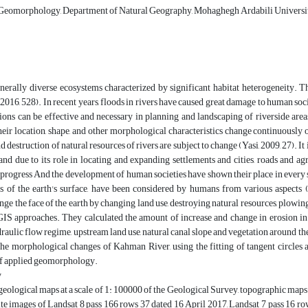
Geomorphology, Department of Natural Geography, Mohaghegh Ardabili University, 
nerally diverse ecosystems characterized by significant habitat heterogeneity. T
, 2016, 528). In recent years, floods in rivers have caused great damage to human so
ions can be effective and necessary in planning and landscaping of riverside are
heir location, shape, and other morphological characteristics change continuously 
 destruction of natural resources of rivers are subject to change (Yasi, 2009, 27). It i
and due to its role in locating and expanding settlements and cities, roads and agr
progress And the development of human societies have shown their place in every st
ts of the earth's surface, have been considered by humans from various aspects
ange the face of the earth by changing land use, destroying natural resources, plowing
GIS approaches. They calculated the amount of increase and change in erosion in
draulic flow regime, upstream land use, natural canal slope and vegetation around the
he morphological changes of Kahman River, using the fitting of tangent circles an
of applied geomorphology.
y
, geological maps at a scale of 1: 100000 of the Geological Survey, topographic maps
lite images of Landsat 8 pass 166 rows 37 dated 16 April 2017, Landsat 7 pass 16