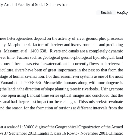
Ardabil Faculty of Social Sciences, Iran
چکیده
English
hese heterogeneities depend on the activity of river geomorphic processes
ciety. Morphometric factors of the river and its environments and predicting
as (Masoumi et al., 1400, 638). Rivers and canals are a completely dynamic
over time. Factors such as geological, geomorphological, hydrological, land
s one of the main assets of a water nation that currently flows in the rivers of
iculture, rivers have been of great importance in the past, so that from the
age of human civilization. For this reason, river systems as one of the most
 (Yamani et al., 2003: 63). Meanwhile, humans, along with morphogenesis
 the land in the direction of slope, planting trees in riverbeds. , Using remote
 one open using Landsat time series optical images and concluded that the
 canal had the greatest impact on these changes. This study seeks to evaluate
d the reason for the formation of torsions at different intervals from the
 at a scale of 1: 50,000 digits of the Geographical Organization of the Armed
 rows 37 September 2013, Landsat 5 pass 16 Row 37 November 2001, Climatic