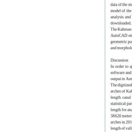
data of the s
model of the 
analysis, and
downloaded. T
The Kahman R
AutoCAD envi
geometric par
and morpholo
Discussion
In order to 
software and 
output in Aut
The digitized
arches of Ka
length, canal
statistical 
length, for a
38,620 meters
arches in 201
length of val