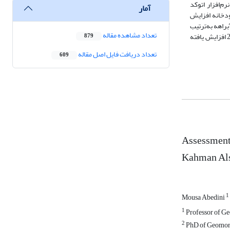
م‌افزار اتوکد
آمار
ودخانه افزایش
طول آبراهه و طول دره آبراهه به‌ترتیب
تعداد مشاهده مقاله
از53/691 متر و 93/608 متر درسال 2001 به 87/562 متر و 81/318 متردر سال 2017 کاهش داشته و طول رودخانه از36217 متر در سال 2001 به 38620 متر در2017 افزایش یافته
879
تعداد دریافت فایل اصل مقاله
609
Assessment 
Kahman Als
1
Mousa Abedini
1
Professor of G
2
PhD of Geomorp