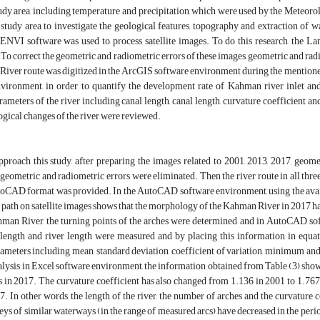
tudy area, including temperature and precipitation, which were used by the Meteor
study area to investigate the geological features, topography and extraction of w
 ENVI software was used to process satellite images. To do this research, the La
o correct the geometric and radiometric errors of these images, geometric and ra
iver route was digitized in the ArcGIS software environment during the mentione
ronment, in order to quantify the development rate of Kahman river inlet and de
ameters of the river including canal length, canal length, curvature coefficient 
gical changes of the river were reviewed.
approach this study, after preparing the images related to 2001, 2013, 2017, ge
geometric and radiometric errors were eliminated. Then the river route in all thr
oCAD format was provided. In the AutoCAD software environment, using the availabl
 path on satellite images shows that the morphology of the Kahman River in 2017 ha
hman River, the turning points of the arches were determined and in AutoCAD sof
 length and river length were measured and by placing this information in equatio
parameters including mean, standard deviation, coefficient of variation, minimu
nalysis in Excel software environment, the information obtained from Table (3) shows 
 in 2017. The curvature coefficient has also changed from 1.136 in 2001 to 1.767
7. In other words, the length of the river, the number of arches and the curvature
leys of similar waterways (in the range of measured arcs) have decreased in the perio