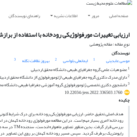
صفحه اصلی
مرور
اطلاعات نشریه
راهنمای نویسندگان
ارزیابی تغییرات مورفولوژیکی رودخانه با استفاده از برازش دایره‌های مماس در محیط S
نوع مقاله : مقاله پژوهشی
نویسندگان
3
2
1
موسی عابدینی
ایمانعلی بلواسی
بهروز نظافت تکله
1
عضو هیات علمی گروه جغرافیای طبیعی دانشگاه محقق اردبیلی
2
دارای مدرک دکتری گروه جغرافیای طبیعی (ژئومورفولوژی)از دانشگاه محقق اردبیلی،
3
دانشجوی دکتری تخصصی ژئومورفولوژی گروه آموزشی جغرافیا طبیعی دانشگاه محق
10.22034/jess.2022.336503.1760
چکیده
هدف اصلی تحقیق حاضر، ارزیابی مورفولوژیکی رودخانه برای درک شرایط کنونی و
رایومتریک برطرف گردید. سپس مسیر رودخانه کهمان بر روی این تصاویر در مح