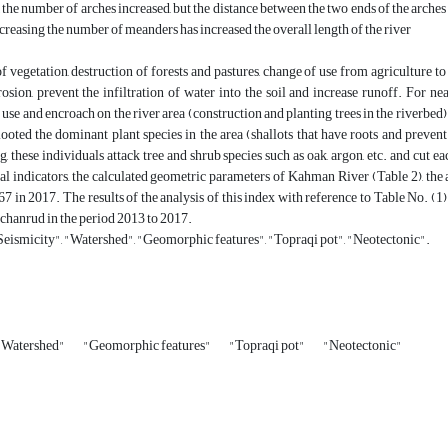
 the number of arches increased, but the distance between the two ends of the arches 
ncreasing the number of meanders has increased the overall length of the river
f vegetation, destruction of forests and pastures, change of use from agriculture to 
rosion, prevent the infiltration of water into the soil and increase runoff. For n
use and encroach on the river area (construction and planting trees in the riverbed)
ooted the dominant plant species in the area (shallots that have roots and prevent 
g, these individuals attack tree and shrub species such as oak, argon, etc. and cut 
cal indicators, the calculated geometric parameters of Kahman River (Table 2), the
7 in 2017. The results of the analysis of this index with reference to Table No. (
chanrud in the period 2013 to 2017.
eismicity", "Watershed", "Geomorphic features", "Topraqi pot", "Neotectonic".
"Watershed"
"Geomorphic features"
"Topraqi pot"
"Neotectonic"