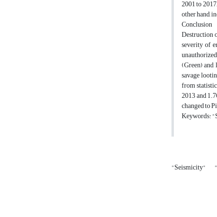
2001 to 2017,
other hand, i
Conclusion
Destruction o
severity of e
unauthorized 
(Green) and l
savage lootin
from statisti
2013 and 1.76
changed to Pi
Keywords: "S
"Seismicity"