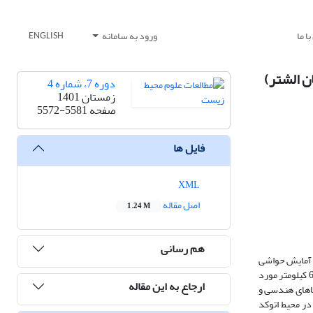
ا ما
ورود به سامانه
ENGLISH
دوره 7، شماره 4
زمستان 1401
صفحه
5572-5581
فایل ها
XML
اصل مقاله
1.24 M
هم رسانی
و آمایش حواشی
رودخانه) امری بسیار مهم است. در این مطالعه مورفولوژی رودخانه کهمان در استان لرستان از سرآب تخت شاه تا منطقه دوآب معروف به سراب صیدعلی به طول 62/38 کیلومتر مورد
ارجاع به این مقاله
صاویر ماهواره لندست، سنجنده TM در سه دوره زمانی مربوط به سال‌های 2013،2001 و2017 تهیه و با استفاده از نرم‌افزار ENVI خطاهای هندسی و
در محیط اتوکد