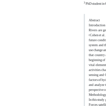
3
PhD student in 
Abstract
Introduction
Rivers are ge
(Cohen et al.
future condit
system, and t
use change and
that country 
beginning of 
vital elemen
activities, ch
sensing and 
factors of hy
and analyze t
perspective 
Methodolog
In this study
Forces, satel