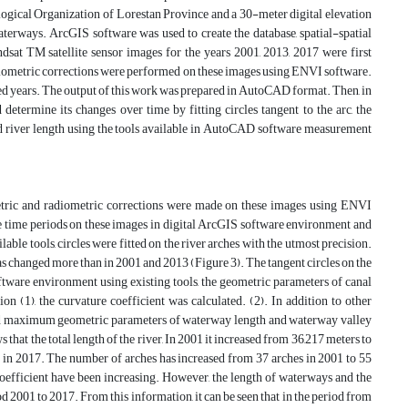
ological Organization of Lorestan Province and a 30-meter digital elevation
aterways. ArcGIS software was used to create the database, spatial-spatial
ndsat TM satellite sensor images for the years 2001, 2013, 2017 were first
diometric corrections were performed on these images using ENVI software.
d years. The output of this work was prepared in AutoCAD format. Then, in
termine its changes over time by fitting circles tangent to the arc, the
and river length using the tools available in AutoCAD software measurement
ometric and radiometric corrections were made on these images using ENVI
ee time periods on these images in digital ArcGIS software environment and
e tools, circles were fitted on the river arches with the utmost precision.
s changed more than in 2001 and 2013 (Figure 3). The tangent circles on the
tware environment using existing tools, the geometric parameters of canal
n (1), the curvature coefficient was calculated. (2). In addition to other
m and maximum geometric parameters of waterway length and waterway valley
that the total length of the river, In 2001 it increased from 36,217 meters to
 in 2017. The number of arches has increased from 37 arches in 2001 to 55
 coefficient have been increasing. However, the length of waterways and the
d 2001 to 2017. From this information, it can be seen that in the period from