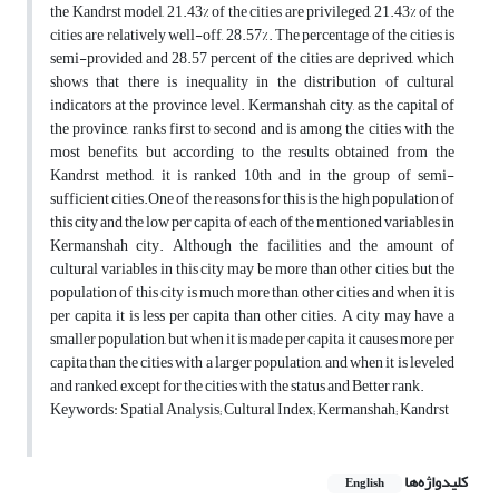
the Kandrst model, 21.43% of the cities are privileged, 21.43% of the
cities are relatively well-off, 28.57%. The percentage of the cities is
semi-provided and 28.57 percent of the cities are deprived, which
shows that there is inequality in the distribution of cultural
indicators at the province level. Kermanshah city, as the capital of
the province, ranks first to second and is among the cities with the
most benefits, but according to the results obtained from the
Kandrst method, it is ranked 10th and in the group of semi-
sufficient cities.One of the reasons for this is the high population of
this city and the low per capita of each of the mentioned variables in
Kermanshah city. Although the facilities and the amount of
cultural variables in this city may be more than other cities, but the
population of this city is much more than other cities and when it is
per capita, it is less per capita than other cities. A city may have a
smaller population, but when it is made per capita, it causes more per
capita than the cities with a larger population, and when it is leveled
and ranked, except for the cities with the status and Better rank.
Keywords‌: Spatial Analysis; Cultural Index; Kermanshah‌; Kandrst
کلیدواژه‌ها
English