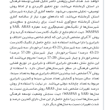
خواهد شد. هدف اصلی پژوهش حاضر تحلیل فضایی توسعه فرهنگی
در استان کرمانشاه‌ می‌باشد، نوع تحقیق کاربردی و از لحاظ روش‌
توصیفی- تحلیلی محسوب می‌شود. جامعه آماری آن چهارده شهرستان
استان کرمانشاه می‌باشد، که داده‌های مورد نیاز از سالنامه آماری
استان کرمانشاه جمع‌آوری شده است. برای رتبه‌بندی و سطح‌بندی
شهرستان‌ها از تکنیک‌های تصمیم‌گیری چند معیاره ‌SAR، ARAS و
WASPAS، جهت ادغام نتایج از تکنیک کاندرست استفاده گردید و از
روش CVبرای مشخص کردن این که کدام شاخص بیشترین اختلاف و
نابرابری را دارا می‌باشد استفاده شد. نتایج حاصل از تکنیک کاندرست
نشان می‌دهد، سه شهرستان (43/21 درصد) برخوردار، سه شهرستان
(43/21 درصد) نسبتاً‌-برخوردار، چهار شهرستان (57/28 درصد)
نیمه‌برخوردار و چهار شهرستان (57/28 درصد) محروم می‌باشند که
این نتایج نشان دهنده‌ی نابرابری اختلاف و نابرابری در توزیع فضایی
شاخص‌ فرهنگی در سطح شهرستان‌های استان دارد. با استفاده از
روش CV مشخص شد بیشترین اختلاف نابرابری مربوط به تعداد سینما،
تعداد سالن سینما و گنجایش تعداد صندلی سینما و کمترین نابرابری
مر‌بوط به تعداد چاپخانه دولتی می‌باشد. در نهایت با استفاده از روش
درصد تغییرات مشخص شد مدل ARAS روش مناسب‌تری نسبت به
مدل‌ها (‌SAR و WASPAS‌) جهت سنجش وضعیت توسعه فرهنگی
شهرستان‌ها است زیرا نتایج حاصل از این مدل دارای کمترین درصد و
شدت تغییرات نسبت به مدل‌های دیگر دارد.