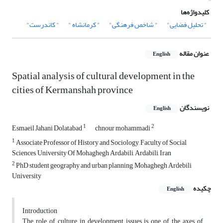
کلیدواژه‌ها
" تحلیل فضایی‌"
" شاخص فرهنگی‌"
" کرمانشاه "
" کاندرست‌"
عنوان مقاله
English
Spatial analysis of cultural development in the
cities of Kermanshah province
نویسندگان
English
1
2
Esmaeil Jahani Dolatabad
chnour mohammadi
1
Associate Professor of History and Sociology, Faculty of Social
Sciences, University Of Mohaghegh Ardabili, Ardabili, Iran
2
PhD student geography and urban planning, Mohaghegh Ardebili
University
چکیده
English
Introduction
The role of culture in development issues is one of the axes of