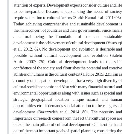
attention of experts. Development experts consider culture and life
to be inseparable; Because understanding the needs of society
requires attention to cultural factors (Sorkh Kamal et al., 2011: 96).
Today, achieving comprehensive and sustainable development is
the main concern of countries and their governments. Since man is
a cultural being, the foundation of true and sustainable
development is the achievement of cultural development (Vasosuqi
et al., 2012: 82). No development and evolution is desirable and
possible without cultural development and evolution (Salehi
Amiri, 2007: 75). Cultural development leads to the self-
confidence of the society, and flourishes the potential and creative
abilities of humans in the cultural context (Habibi, 2015: 23), Iran as
a country on the path of development, has a very high diversity of
cultural, social, economic and Also, with many financial, natural and
environmental opportunities, along with issues such as special and
strategic geographical location, unique natural and human
opportunities, etc., it demands special attention to the category of
development (Bazazzadeh et al., 2014: 80). The necessity and
importance of research comes from the fact that cultural spaces are
one of the main pillars of cultural development. On the other hand,
one of the most important goals of spatial planning, considering the