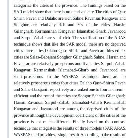
categorize the cities of the province. The findings based on the
SAR model show that there is no deprived city.The cities of Qasr
Shirin, Paveh and Dalaho are rich, Sahne, Ravansar, Kangavar and
Songhor are relatively rich and 50% of the cities (Harsin,
Gilangharb, Kermanshah, Kangavar, Islamabad Gharb, Javanrood
and Sarpol Zahab) are semi-rich. The stratification of the ARAS
technique shows that, like the SAR model, there are no deprived
cities, three cities Dalaho, Qasr-Shirin and Paveh are blessed, six
cities are Salas-Babajani, Songhor, Gilangharb, Sahne. , Harsin and
Ravansar are relatively prosperous and five cities, Sarpol-Zahab,
Kangavar, Kermanshah, Islamabad-Gharb and Javanrood are
semi-prosperous. In the WASPAS technique, there are no
relatively prosperous cities, four cities, Dalaho, Qasr-Shirin, Paveh
and Salas-Babajani, respectively, are ranked one to four and semi-
efficient, and the rest of the cities are Songor, Sahneh, Gilangharb,
Harsin, Ravansar, Sarpol-Zahab, Islamabad-Gharb, Kermanshah,
Kangavar and Javanrood are among the deprived cities of the
province, although the development coefficient of the cities of the
province is not much different. Finally, based on the contrast
technique that integrates the results of three models (SAR, ARAS,
WASPAS) and provides a single result, According to the results of