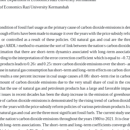
of Economics, Razi University, Kermanshah
ondition of fossil fuel usage as the primary cause of carbon dioxide emissions is de
ough efforts have been made to manage it over the years with the price subsidy ref
or controlled as a result of these policies. Oil, natural gas, and coal are the th
ags (ARDL) method to examine the sort of link between the nation's carbon dioxide 
timation that there are short-term dynamics associated with long-term associat
ding to the interpretation of the error correction coefficient, which is equal to -0.7
products leads to 0.26% and 0.25% more carbon dioxide emissions over the short- a
ase in natural gas consumption has short-term and long-term effects on carbon dioxi
esults, a one percent increase in coal usage causes a 0.08% short-term rise in car
amount of carbon dioxide emissions due to the very small share of coal in the
hat the use of natural gas and petroleum products has a large and favorable impa
l issues in recent decades has been the sharp increase in the emission of greenhous
 of carbon dioxide emissions is demonstrated by the rising trend of carbon dioxi
r the years with the price subsidy reform policies of various petroleum products, Ira
, natural gas and coal are the three most significant fossil fuels. The current study 
the nation's carbon dioxide emissions throughout the years 1980 to 2021. It is clear
th long-term associations. The short-term and long-term coefficients converge dire