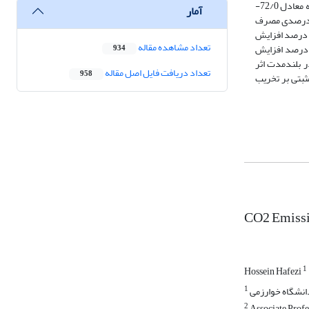
می‌پردازد. از یافته‌های حاصل از برآورد مدل می‌توان این‌گونه استنباط کرد که پویایی‌های کوتاه‌مدت در ارتباط با روابط بلندمدت وجود دارد. تفسیر ضریب تصحیح خطا که معادل 72/0-
آمار
یک‌درصدی مصرف
مدل نشان می‌دهد یک درصد افزایش
تعداد مشاهده مقاله
 آن است که یک درصد افزایش
934
ر، مدل در بلندمدت اثر
تعداد دریافت فایل اصل مقاله
958
ری معنادار و مثبتی بر تخریب
CO2 Emissi
1
Hossein Hafezi
1
انشگاه خوارزمی
2
Associate Profe