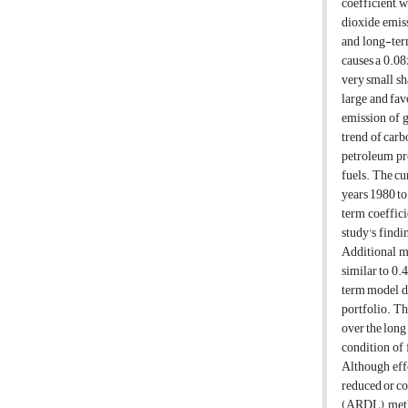
coefficient, 
dioxide emiss
and long-term
causes a 0.08
very small sh
large and fav
emission of g
trend of carb
petroleum pro
fuels. The cu
years 1980 to
term coeffici
study's findi
Additional m
similar to 0.
term model do
portfolio. T
over the long
condition of 
Although effo
reduced or con
(ARDL) metho