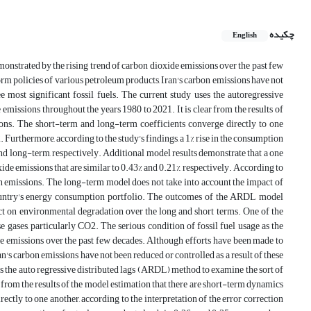
چکیده
English
monstrated by the rising trend of carbon dioxide emissions over the past few
orm policies of various petroleum products, Iran's carbon emissions have not
ree most significant fossil fuels. The current study uses the autoregressive
emissions throughout the years 1980 to 2021. It is clear from the results of
ions. The short-term and long-term coefficients converge directly to one
2. Furthermore, according to the study's findings, a 1% rise in the consumption
nd long-term, respectively. Additional model results demonstrate that a one
de emissions that are similar to 0.43% and 0.21%, respectively. According to
bon emissions. The long-term model does not take into account the impact of
 country's energy consumption portfolio. The outcomes of the ARDL model
ct on environmental degradation over the long and short terms. One of the
e gases, particularly CO2. The serious condition of fossil fuel usage as the
de emissions over the past few decades. Although efforts have been made to
n's carbon emissions have not been reduced or controlled as a result of these
uses the auto regressive distributed lags (ARDL) method to examine the sort of
 from the results of the model estimation that there are short-term dynamics
ctly to one another, according to the interpretation of the error correction