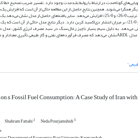
گر همگرا می‌شوند. همچنین نتایج حاصل از این مطالعه حاکی از آن است که افزایش 
فرآورده‌های نفتی، میزان انتشار دی‌اکسید کربن را در کوتاه‌مدت و بلندمدت به ترتیب 26/0% و 25/0% افزایش می‌دهد. سایر یافته‌های حاصل از 
مصرف گاز طبیعی در کوتاه‌مدت و در بلندمدت به ترتیب اثراتی معادل 43/0% و 21/0% بر میزان انتشار دی‌اکسید کربن دارد. دیگر نتایج مدل حاکی از
نگ، میزان انتشار کربن را در کوتاه‌مدت به میزان 08/0% افزایش می‌دهد. به دلیل سهم بسیار ناچیز زغال‌سنگ در سبد مصرف انرژی کشو
زغال‌سنگ بر میزان انتشار دی‌اکسید کربن را در نظر نمی‌گیرد. نتایج حاصل از مدل‌ ARDLنشان می‌دهد که مصرف فرآورده‌های نفتی و گاز طبیعی تأثی
بیعی"
on & Fossil Fuel Consumption: A Case Study of Iran wi
2
3
Shahram Fattahi
Neda Pourjamshidi
د
ssor, Department of Economics, Razi University, Kermanshah