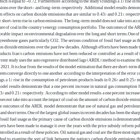
which is equal to -0.72. Furthermore, according to the study's findings, a 1% rise i
ions over the short- and long-term, respectively. Additional model results demons
 effects on carbon dioxide emissions that are similar to 0.43% and 0.21%, respecti
% short-term rise in carbon emissions. The long-term model does not take into acco
are of coal in the country's energy consumption portfolio. The outcomes of the A
orable impact on environmental degradation over the long and short terms.One of th
reenhouse gases, particularly CO2. The serious condition of fossil fuel usage as 
on dioxide emissions over the past few decades. Although efforts have been made to
ducts, Iran's carbon emissions have not been reduced or controlled as a result of th
rrent study uses the auto regressive distributed lags (ARDL) method to examine th
 2021. It is clear from the results of the model estimation that there are short-te
ents converge directly to one another, according to the interpretation of the error c
ngs, a 1% rise in the consumption of petroleum products leads in 0.26% and 0.25% 
odel results demonstrate that a one percent increase in natural gas consumption 
43% and 0.21%, respectively. According to other model results, a one percent increas
es not take into account the impact of coal on the amount of carbon dioxide emissi
he outcomes of the ARDL model demonstrate that use of natural gas and petroleu
 and short terms.One of the largest global issues in recent decades has been the shar
fossil fuel usage as the primary cause of carbon dioxide emissions is demonstrated
rts have been made to manage it over the years with the price subsidy reform pol
trolled as a result of these policies. Oil, natural gas and coal are the three most sign
d to examine the sort of link between the nation's carbon dioxide emissions thr