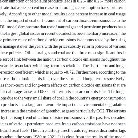
n the consumption of petroleum products leads in 0.26% and 0.25% more carbon
trate that a one percent increase in natural gas consumption has short-term
vely. According to other model results, a one percent increase in coal usage
unt the impact of coal on the amount of carbon dioxide emissions due to the
RDL model demonstrate that use of natural gas and petroleum products has a
e largest global issues in recent decades has been the sharp increase in the
the primary cause of carbon dioxide emissions is demonstrated by the rising
 manage it over the years with the price subsidy reform policies of various
ese policies. Oil, natural gas and coal are the three most significant fossil
e sort of link between the nation's carbon dioxide emissions throughout the
rm dynamics associated with long-term associations. The short-term and long-
orrection coefficient, which is equal to -0.72. Furthermore, according to the
more carbon dioxide emissions over the short- and long-term, respectively.
has short-term and long-term effects on carbon dioxide emissions that are
e in coal usage causes a 0.08% short-term rise in carbon emissions. The long-
ons due to the very small share of coal in the country's energy consumption
m products has a large and favorable impact on environmental degradation
p increase in the emission of greenhouse gases, particularly CO2. The serious
 by the rising trend of carbon dioxide emissions over the past few decades.
icies of various petroleum products, Iran's carbon emissions have not been
ificant fossil fuels. The current study uses the auto regressive distributed lags
oughout the years 1980 to 2021. It is clear from the results of the model