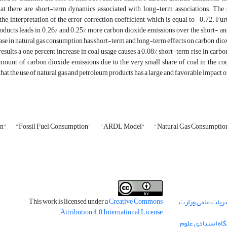
hat there are short-term dynamics associated with long-term associations. The 
the interpretation of the error correction coefficient, which is equal to -0.72. Fur
ducts leads in 0.26% and 0.25% more carbon dioxide emissions over the short- and
ase in natural gas consumption has short-term and long-term effects on carbon dioxi
esults, a one percent increase in coal usage causes a 0.08% short-term rise in car
amount of carbon dioxide emissions due to the very small share of coal in the
hat the use of natural gas and petroleum products has a large and favorable impact 
on"
"Fossil Fuel Consumption"
"ARDL Model"
"Natural Gas Consumptio
This work is licensed under a
Creative Commons
ریات علمی وزارت
.
Attribution 4.0 International License
گاه استنادی علوم