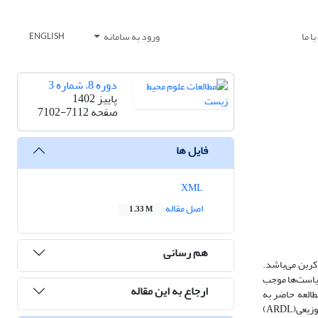
ا ما
ورود به سامانه
ENGLISH
دوره 8، شماره 3
پاییز 1402
صفحه
7102-7112
فایل ها
XML
اصل مقاله
1.33 M
هم رسانی
کربن می‌باشد.
سیاست‌ها موجب
ارجاع به این مقاله
طالعه حاضر به
بررسی نوع رابطه میان مصرف سوخت‌های فسیلی و میزان انتشار کربن دی‌اکسید کشور در بازه زمانی 2021-1980 با استفاده از رهیافت خود توضیح با وقفه‌های توزیعی(ARDL)