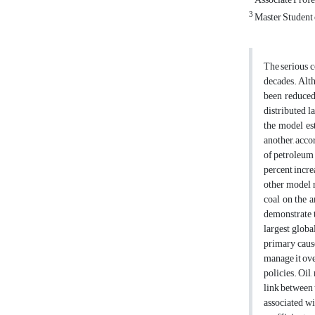
3
Master Student 
The serious c
decades. Alth
been reduced 
distributed l
the model es
another, accor
of petroleum 
percent incre
other model r
coal on the 
demonstrate t
largest globa
primary cause
manage it ove
policies. Oil
link between 
associated wi