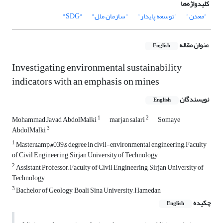
کلیدواژه‌ها
"معدن"
"توسعه پایدار"
"سازمان ملل"
"SDG"
عنوان مقاله
English
Investigating environmental sustainability
indicators with an emphasis on mines
نویسندگان
English
1
2
Mohammad Javad AbdolMalki
marjan salari
Somaye
3
AbdolMalki
1
Master&amp;#039;s degree in civil-environmental engineering, Faculty
of Civil Engineering, Sirjan University of Technology
2
Assistant Professor, Faculty of Civil Engineering, Sirjan University of
Technology
3
Bachelor of Geology, Boali Sina University, Hamedan
چکیده
English