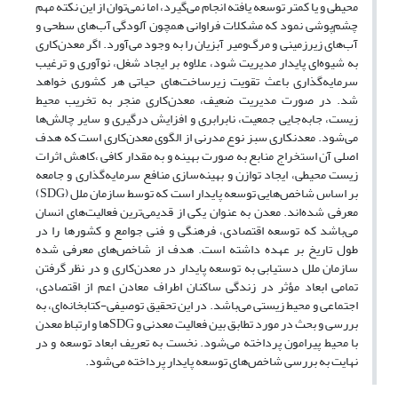
محیطی و یا کمتر توسعه یافته انجام می‌گیرد، اما نمی‌توان از این نکته مهم
چشم‌پوشی نمود که مشکلات فراوانی همچون آلودگی آب‌های سطحی و
آب‌های زیرزمینی و مرگ‌ومیر آبزیان را به‌ وجود می‌آورد. اگر معدن‌کاری
به شیوه‌ای پایدار مدیریت شود، علاوه بر ایجاد شغل، نوآوری و ترغیب
سرمایه‌گذاری باعث تقویت زیرساخت‌های حیاتی هر کشوری خواهد
شد. در صورت مدیریت ضعیف، معدن‌کاری منجر به تخریب محیط
‌زیست، جابه‌جایی جمعیت، نابرابری و افزایش درگیری و سایر چالش‌ها
می‌شود. معدنکاری سبز نوع مدرنی از الگوی معدن‌کاری است که هدف
اصلی آن استخراج منابع به صورت بهینه و به مقدار کافی ،کاهش اثرات
زیست محیطی، ایجاد توازن و بهینه‌سازی منافع سرمایه‌گذاری و جامعه
بر اساس شاخص‌هایی توسعه پایدار است که توسط سازمان ملل (SDG)
معرفی شده‌اند. معدن به عنوان یکی از قدیمی‌ترین فعالیت‌های انسان
می‌باشد که توسعه اقتصادی، فرهنگی و فنی جوامع و کشورها را در
طول تاریخ بر عهده داشته است. هدف از شاخص‌های معرفی شده
سازمان ملل دستیابی به توسعه پایدار در معدن‌کاری و در نظر گرفتن
تمامی ابعاد مؤثر در زندگی ساکنان اطراف معادن اعم از اقتصادی،
اجتماعی و محیط زیستی می‌باشد. در این تحقیق توصیفی-کتابخانه‌ای، به
بررسی و بحث در مورد تطابق بین فعالیت معدنی و SDGها و ارتباط معدن
با محیط پیرامون پرداخته می‌شود. نخست به تعریف ابعاد توسعه و در
نهایت به بررسی شاخص‌های توسعه پایدار پرداخته می‌شود.