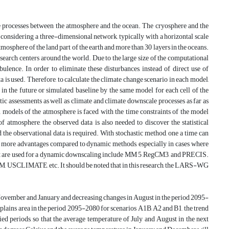
 processes between the atmosphere and the ocean. The cryosphere and the
considering a three-dimensional network, typically with a horizontal scale
mosphere of the land part of the earth and more than 30 layers in the oceans.
search centers around the world. Due to the large size of the computational
bulence. In order to eliminate these disturbances, instead of direct use of
a is used. Therefore, to calculate the climate change scenario in each model,
 in the future or simulated baseline by the same model for each cell of the
c assessments as well as climate and climate downscale processes as far as
on models of the atmosphere is faced with the time constraints of the model
of atmosphere, the observed data is also needed to discover the statistical
d the observational data is required. With stochastic method, one a time can
as more advantages compared to dynamic methods, especially in cases where
that are used for a dynamic downscaling include MM 5 ,RegCM3, and PRECIS.
USCLIMATE, etc. It should be noted that in this research, the LARS-WG
r, November and January and decreasing changes in August in the period 2095-
 plains area in the period 2095-2080 for scenarios A1B, A2 and B1, the trend
d periods, so that the average temperature of July and August in the next