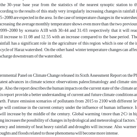
the 30-year base year from the statistics of the nearest synoptic station to 
ording to the results of this study, very irregularly increasing changes in rainfa
5-2080 are expected in the area. In the case of temperature changes in the watershe
increasing the average monthly temperature shows even more than the two previously
2099-2080 by scenario A1B with 30/44 and 31/03, respectively, that it will rea
l increase to 11.08 and 12.55 with an increase compared to the base period. Th
ainfall, has a significant role in the agriculture of this region, which is one of t
cycle of Haraz watershed. On the other hand, winter temperature changes can affect 
ischarge downstream of the watershed.
ernmental Panel on Climate Change released its Sixth Assessment Report on the Ph
latest advances in climate science, observations, paleoclimatology, and climate s
e. Also, the report describes the human impacts on the current state of the climate a
his report provide a better understanding of current and future climate conditions a
th. Future emission scenarios of pollutants from 2015 to 2100 with different lev
e will continue in the current century under the influence of human influence. In
will increase by the middle of the century. Global warming (more than 2°C) in hi
g increases the possibility of changes in hydrological and meteorological factors. W
uency and intensity of heat, heavy rainfall and droughts will increase. Also, warme
roughts and floods related to those phenomena will become more intense.