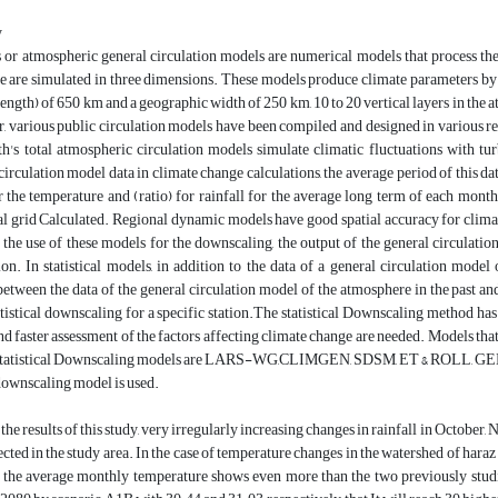
y
r atmospheric general circulation models are numerical models that process the
ce are simulated in three dimensions. These models produce climate parameters by 
ength) of 650 km and a geographic width of 250 km, 10 to 20 vertical layers in the at
r, various public circulation models have been compiled and designed in various re
rth's total atmospheric circulation models simulate climatic fluctuations with tur
irculation model data in climate change calculations, the average period of this dat
r the temperature and (ratio) for rainfall for the average long term of each month
 grid Calculated. Regional dynamic models have good spatial accuracy for climati
 the use of these models for the downscaling, the output of the general circulati
n. In statistical models, in addition to the data of a general circulation model 
between the data of the general circulation model of the atmosphere in the past an
tistical downscaling for a specific station.The statistical Downscaling method h
nd faster assessment of the factors affecting climate change are needed. Models 
 statistical Downscaling models are LARS-WG,CLIMGEN, SDSM, ET & ROLL, GEM, 
downscaling model is used.
the results of this study, very irregularly increasing changes in rainfall in Octobe
cted in the study area. In the case of temperature changes in the watershed of haraz
g the average monthly temperature shows even more than the two previously studie