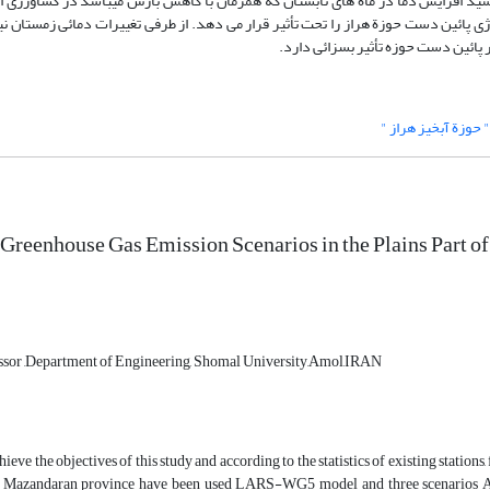
 نیز با افزایشی نسبت به دورة پایه به 8/11 و 55/12 خواهد رسید افزایش دما در ماه های تابستان که همزمان با کاهش بارش میباشد در کش
پائین دست حوزة هراز را تحت تأثیر قرار می دهد. از طرفی تغییرات دمائی زمستان نیز
 پائین دست حوزه تأثیر بسزائی دارد.
" حوزة آبخیز هراز "
 Greenhouse Gas Emission Scenarios in the Plains Part 
essor ,Department of Engineering, Shomal University,Amol,IRAN
chieve the objectives of this study and according to the statistics of existing statio
 Mazandaran province have been used LARS-WG5 model and three scenarios A1