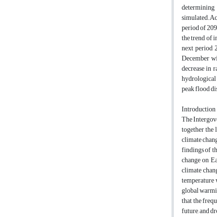
determining 
simulated.Acc
period of 209
the trend of 
next period 
December wil
decrease in r
hydrological 
peak flood d
Introduction
The Intergov
together the 
climate chang
findings of t
change on Ear
climate chang
temperature 
global warmin
that the freq
future, and d