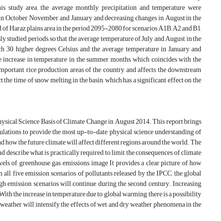
this study area, the average monthly precipitation and temperature were
ll in October, November and January and decreasing changes in August in the
d of Haraz plains area in the period 2095-2080 for scenarios A1B, A2 and B1,
 studied periods, so that the average temperature of July and August in the
ch 30 higher degrees Celsius and the average temperature in January and
e increase in temperature in the summer months, which coincides with the
he important rice production areas of the country, and affects the downstream
the time of snow melting in the basin, which has a significant effect on the
ysical Science Basis of Climate Change in August 2014. This report brings
imulations to provide the most up-to-date physical science understanding of
nd how the future climate will affect different regions around the world. The
nd describe what is practically required to limit the consequences of climate
els of greenhouse gas emissions, image It provides a clear picture of how
 all five emission scenarios of pollutants released by the IPCC, the global
gh emission scenarios will continue during the second century. Increasing
ith the increase in temperature due to global warming, there is a possibility
r weather will intensify the effects of wet and dry weather phenomena in the