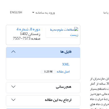
ا ما
ورود به سامانه
ENGLISH
دوره 8، شماره 4
زمستان 1402
صفحه
7557-7573
فایل ها
XML
اصل مقاله
1.23 M
ن مازندران از
مدلLARS-WG5 و سه سناریوی A1B، A2 ، B1 و هر کدام در سه سری انتشار2030-2011، 2065-2046و 2099-2080 استفاده شده است. با تعیین سال پایة 30 ساله از آمار
هم رسانی
 نامنظم بسیار
اشد.در مورد تغییرات دمائی حوزه نیز
گین درجة حرارت ماه
ارجاع به این مقاله
هد رسید و میانگین درجة حرارت ماه های