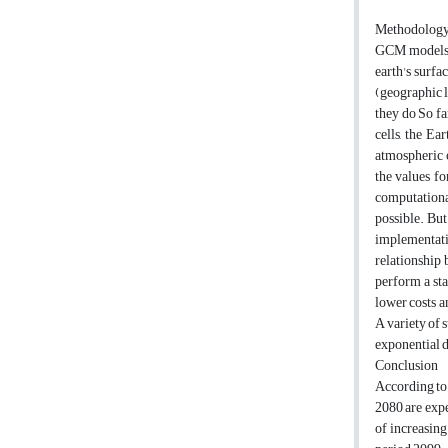
Methodolog
GCM models o
earth's surfa
(geographic l
they do So fa
cells, the Ea
atmospheric c
the values fo
computational
possible. But
implementatio
relationship 
perform a sta
lower costs a
A variety of
exponential 
Conclusion
According to 
2080 are expe
of increasin