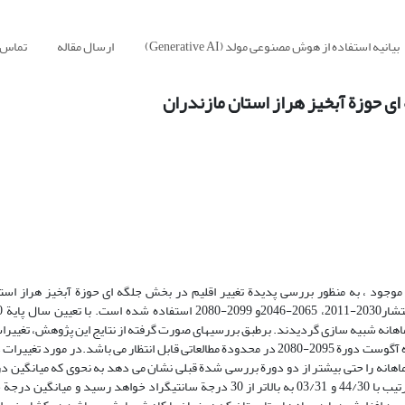
بیانیه استفاده از هوش مصنوعی مولد (Generative AI)
ارسال مقاله
تماس ب
ای حوزة آبخیز هراز استان مازندران
وجود ، به منظور بررسی پدیدة تغییر اقلیم در بخش جلگه ای حوزة آبخیز هراز استا
ماهانه شبیه سازی گردیدند. برطبق بررسیهای صورت گرفته از نتایج این پژوهش، تغییرات
زیاد افزایشی بارندگی در ماههای اکتبر ، نوامبر و ژانویه و تغییرات کاهشی در ماه آگوست دورة 2095-2080 در محدودة مطالعاتی قابل انتظار می ب
A1 وB1 روند افزایش میانگین دمای ماهانه را حتی بیشتر از دو دورة بررسی شدة قبلی نشان می دهد به نحوی که میان
های جولای و آگوست در دورة آتی سال2099-2080 توسط سناریوی A1B به ترتیب با 44/30 و 03/31 به بالاتر از 30 درجة سانتیگراد خوا