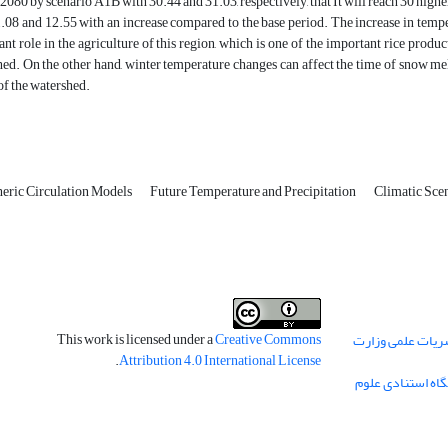
080 by scenario A1B with 30.44 and 31.03, respectively, that It will reach 30 high
1.08 and 12.55 with an increase compared to the base period. The increase in tempe
cant role in the agriculture of this region, which is one of the important rice prod
ed. On the other hand, winter temperature changes can affect the time of snow melt
f the watershed.
eric Circulation Models
Future Temperature and Precipitation
Climatic Sce
This work is licensed under a
Creative Commons
ریات علمی وزارت
.
Attribution 4.0 International License
گاه استنادی علوم