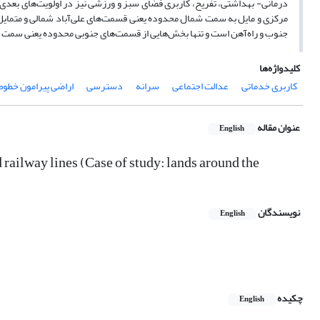
درمانی- بهداشتی، تفریح، کاربری فضای سبز و ورزشی نیز در اولویت‌های بعدی
مرکزی و مایل به سمت شمال محدوده یعنی قسمت‌های علی‌آباد شمالی و متمایل ب
جنوب و راه‌آهن است و تنها بخش‌هایی از قسمت‌های جنوبی محدوده یعنی سمت 
کلیدواژه‌ها
کاربری خدماتی
عدالت اجتماعی
سرانه
دسترسی
اراضی پیرامون خطوط ریلی 
عنوان مقاله
English
d railway lines (Case of study: lands around the
نویسندگان
English
چکیده
English