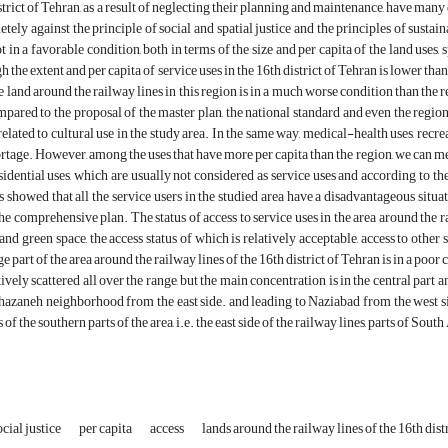
istrict of Tehran, as a result of neglecting their planning and maintenance, have man
etely against the principle of social and spatial justice and the principles of susta
 in a favorable condition, both in terms of the size and per capita of the land uses, 
h the extent and per capita of service uses in the 16th district of Tehran is lower th
e land around the railway lines in this region is in a much worse condition than the reg
pared to the proposal of the master plan, the national standard and even the region
related to cultural use in the study area. In the same way, medical-health uses, recrea
ortage. However, among the uses that have more per capita than the region, we can men
sidential uses, which are usually not considered as service uses and according to th
s showed that all the service users in the studied area have a disadvantageous situa
he comprehensive plan. The status of access to service uses in the area around the r
and green space, the access status of which is relatively acceptable, access to other ser
ge part of the area around the railway lines of the 16th district of Tehran is in a poor 
tively scattered all over the range, but the main concentration is in the central part 
hazaneh neighborhood from the east side. and leading to Naziabad from the west side
 of the southern parts of the area, i.e. the east side of the railway lines, parts of So
ocial justice
per capita
access
lands around the railway lines of the 16th dist