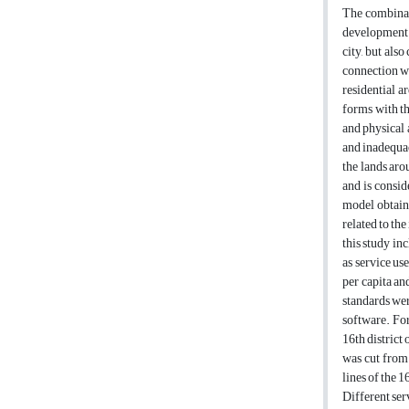
The combinati
development. 
city, but als
connection wit
residential a
forms with th
and physical 
and inadequacy
the lands aro
and is consid
model obtaine
related to th
this study inc
as service use
per capita an
standards wer
software. For 
16th district
was cut from 
lines of the 
Different ser