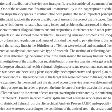
on and distribution of service uses in a specific area is considered as a means of mea
One of the obvious manifestations of urban instability is the inappropriate distribu
o can shape the city spaces in contradiction with justice (the most important princ
h spatial justice is the proper distribution of uses and the correct use of spaces. One 
reas, which, due to its nature, has many issues and problems that are rooted in the 
e environment, illogical dimensions and proportions, interference with other priva
aspects, etc. are some of these problems. The existing issues and problems, the low q
 of laws and regulations and issues of this kind, the need to pay attention to the land
und the railway lines in the 16th district of Tehran were selected and examined from
ered as "analytical-comparative" type of research. The method of collecting data 
d after determining the desired area in the lands around the railway lines in the 16th
e investigation of the distribution and distribution of service users in the target ar
lude green, educational, health, cultural, religious, sports and recreational uses, an
s was based on the existing plans, especially the comprehensive and special plan, the 
d the extent of all the service uses in the target area were compared to the region, 
e examined. In the second part, the status of access to service users was determin
this purpose and in order to prevent the interference of service users in the areas aro
 of Tehran based on the extent of each user in covering the entire area by the bufferi
it (Intersect). Finally, in order to overlap the maps of access to service uses and t
16th district of Tehran, from the Hierarchical Analysis Process (AHP) and especially 
vice uses were used according to the conditions of the desired area - the area around 