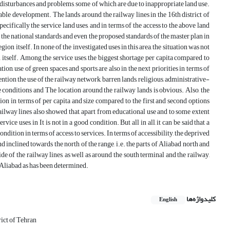
y disturbances and problems, some of which are due to inappropriate land use.
inable development. The lands around the railway lines in the 16th district of
specifically the service land uses, and in terms of the access to the above land
an the national standards and even the proposed standards of the master plan in
ion itself. In none of the investigated uses in this area, the situation was not
 itself. Among the service uses, the biggest shortage per capita compared to
tion, use of green spaces and sports are also in the next priorities in terms of
tion the use of the railway network, barren lands, religious, administrative-
e conditions and The location around the railway lands is obvious. Also, the
tion in terms of per capita and size compared to the first and second options
ailway lines also showed that, apart from educational use and to some extent
vice uses, in It is not in a good condition. But all in all, it can be said that a
condition in terms of access to services. In terms of accessibility, the deprived
and inclined towards the north of the range, i.e. the parts of Aliabad north and
 of the railway lines, as well as around the south terminal and the railway,
uth Aliabad as has been determined.
کلیدواژه‌ها
English
rict of Tehran