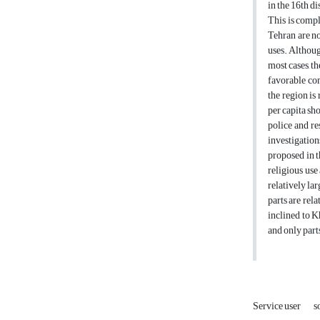
in the 16th d
This is compl
Tehran are not
uses. Althoug
most cases, th
favorable com
the region is 
per capita sh
police and re
investigation
proposed in t
religious use 
relatively lar
parts are rela
inclined to K
and only parts
Service user
s