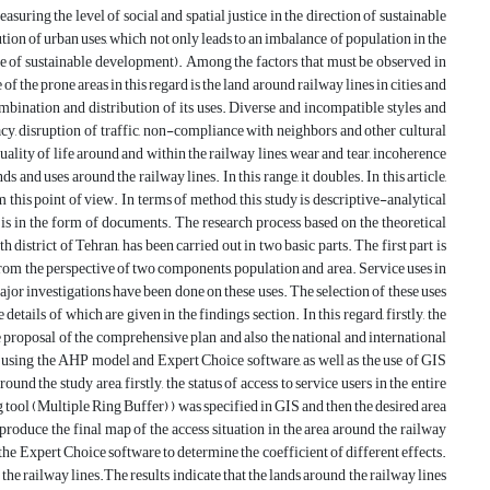
suring the level of social and spatial justice in the direction of sustainable
tion of urban uses, which not only leads to an imbalance of population in the
iple of sustainable development). Among the factors that must be observed in
of the prone areas in this regard is the land around railway lines in cities and
combination and distribution of its uses. Diverse and incompatible styles and
cy, disruption of traffic, non-compliance with neighbors and other cultural
uality of life around and within the railway lines, wear and tear, incoherence
s and uses around the railway lines. In this range, it doubles. In this article,
 this point of view. In terms of method, this study is descriptive-analytical
is in the form of documents. The research process based on the theoretical
 district of Tehran, has been carried out in two basic parts. The first part is
ea from the perspective of two components, population and area. Service uses in
d major investigations have been done on these uses. The selection of these uses
details of which are given in the findings section. In this regard, firstly, the
the proposal of the comprehensive plan and also the national and international
ed using the AHP model and Expert Choice software, as well as the use of GIS
und the study area, firstly, the status of access to service users in the entire
ng tool (Multiple Ring Buffer) ) was specified in GIS and then the desired area
o produce the final map of the access situation in the area around the railway
the Expert Choice software to determine the coefficient of different effects.
the railway lines.The results indicate that the lands around the railway lines