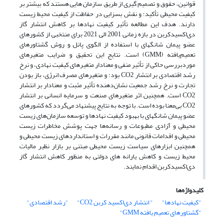
قوانین، حقوق و تصمیم گیری از طریق سازمان هایی هستند که بیشتر بر
کیفیت محیطی تأکید؛ و نقش بسزایی در حفاظت از کیفیت محیط زیست
دارند. هدف این مطالعه تأثیر کیفیت نهادها بر کاهش انتشار گاز
دی‌اکسیدکربن در بازه زمانی 2001 الی 2021 برای منتخبی از کشورهای
عضو پیمان شانگهای با استفاده از الگوی پانل و روش گشتاورهای
تعمیم‌یافته (GMM) است. نتایج این تحقیق و ضرایب متغیرهای
موردبررسی حاکی از تأثیر منفی و معنادار متغیرهای کیفیت نهادی، و نرخ
رشد اقتصادی بر انتشار CO2 بود؛ و متغیرهای مصرف انرژی، باز بودن
تجارت و نرخ رشد جمعیت نشان‌دهنده تأثیر مثبت و معنادار بر انتشار‌‌
CO2 است. همچنین اثر متغیرهای صنعت و سرمایه انسانی بر انتشار
CO2 بی‌معنا بوده است. با توجه به نتایج پیشنهاد می‌گردد که کشورهای
عضو پیمان شانگهای با بهبود کیفیت نهادها و توسعه سازمان‌های زیست
محیطی و آزادی مطبوعات و رسانه‌ها جهت پوشش مخاطرات زیست
محیطی و اقدامات قانونی مانند مقررات و استانداردهای زیست محیطی و
همچنین ابزارهای سیاست زیست محیطی مبتنی بر بازار نظیر مالیات
محیط زیست و کاهش یارانه های دولتی به منظور کاهش انتشار گاز
دی‌اکسیدکربن اقدام نمایند.
کلیدواژه‌ها
"کیفیت نهادها"
" انتشار دی‌اکسید کربن CO2"
"رشد اقتصادی"
"گشتاورهای تعمیم یافته GMM"