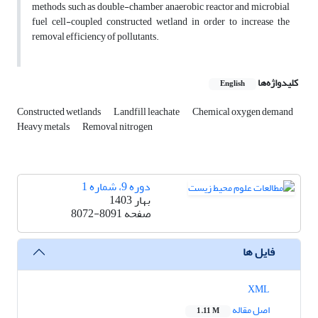
methods, such as double-chamber anaerobic reactor and microbial
fuel cell-coupled constructed wetland in order to increase the
removal efficiency of pollutants.
کلیدواژه‌ها
English
Constructed wetlands
Landfill leachate
Chemical oxygen demand
Heavy metals
Removal nitrogen
دوره 9، شماره 1
بهار 1403
صفحه
8072-8091
فایل ها
XML
اصل مقاله
1.11 M