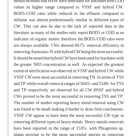
should be noted that HSSF have been used for leachates with COD
values in higher range compared to VSSF and hybrid CW.
BOD5/COD ratio, while reduced in the effluent compared to
influent, was almost predominantly similar in different types of
CW. This can also be due to the lack of reported data in the
literature, as many of the studies only report BOD5 or COD as an
indicator of organic matter; therefore, the BOD5/COD ratio were
not always available. CWs showed 60–75% removal efficiency in
removing Ammonia-N, with hybrid CW being the most successful.
It should be noted that hybrid CW have been used for leachates with
the greater NH3 concentration as well. As expected, the greatest
extent of nitrification was observed in VSSF and hybrid CW, while
VSSF CW were most successful in removing TN. In terms of TSS
and TP, while overall removal ranges of 50–65% and 55–80% for TSS
and TP, respectively, are observed for all CW, HSSF and hybrid
CWs proved to be the most successful in removing TSS and TP.
The number of studies reporting heavy metal removal using CW
was found to be small, making it harder to draw firm conclusions.
VSSF CW appear to have been the most successful CW type in
removing different types of heavy metals. Heavy metals removals
have been reported in the range of 15–95%, with Phragmites sp.
plants proving to be the most successful species in removing