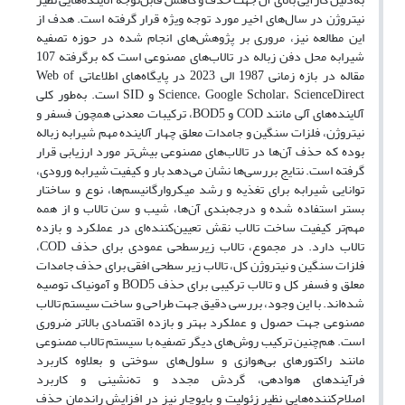
نیتروژن در سال‌های اخیر مورد توجه ویژه قرار گرفته است. هدف از
این مطالعه نیز، مروری بر پژوهش‌های انجام شده در حوزه تصفیه
شیرابه محل دفن زباله در تالاب‌های مصنوعی است که برگرفته 107
مقاله در بازه زمانی 1987 الی 2023 در پایگاه‌های اطلاعاتی Web of
Science، Google Scholar، ScienceDirect و SID است. به‌طور کلی
آلاینده‌های آلی مانند COD و BOD5، ترکیبات معدنی همچون فسفر و
نیتروژن، فلزات سنگین و جامدات معلق چهار آلاینده مهم شیرابه زباله
بوده که حذف آن‌ها در تالاب‌های مصنوعی بیش‌تر مورد ارزیابی قرار
گرفته است. نتایج بررسی‌ها نشان می‌دهد بار و کیفیت شیرابه ورودی،
توانایی شیرابه برای تغذیه و رشد میکروارگانیسم‌ها، نوع و ساختار
بستر استفاده شده و درجه‌بندی آن‌ها، شیب و سن تالاب و از همه
مهم‌تر کیفیت ساخت تالاب نقش تعیین‌کننده‌ای در عملکرد و بازده
تالاب دارد. در مجموع، تالاب زیرسطحی عمودی برای حذف COD،
فلزات سنگین و نیتروژن کل، تالاب زیر سطحی افقی برای حذف جامدات
معلق و فسفر کل و تالاب ترکیبی برای حذف BOD5 و آمونیاک توصیه
شده‌‎اند. با این وجود، بررسی دقیق جهت طراحی و ساخت سیستم تالاب
مصنوعی جهت حصول و عملکرد بهتر و بازده اقتصادی بالاتر ضروری
است. هم‌چنین ترکیب روش‌های دیگر تصفیه با سیستم تالاب مصنوعی
مانند راکتورهای بی‌هوازی و سلول‌های سوختی و بعلاوه کاربرد
فرآیندهای هوادهی، گردش مجدد و ته‌نشینی و کاربرد
اصلاح‌کننده‌هایی نظیر زئولیت و بایوچار نیز در افزایش راندمان حذف