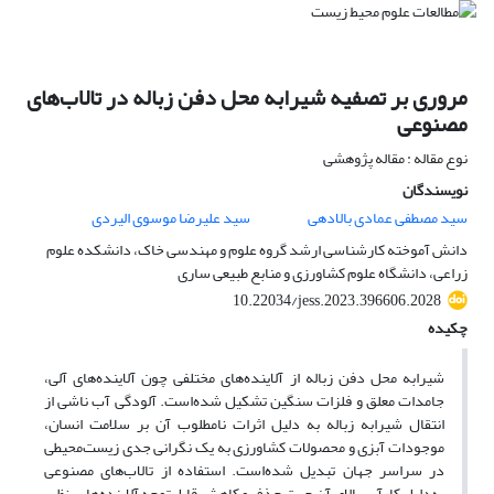
مروری بر تصفیه شیرابه محل دفن زباله در تالاب‌های
مصنوعی
نوع مقاله : مقاله پژوهشی
نویسندگان
سید مصطفی عمادی بالادهی
سید علیرضا موسوی الیردی
دانش آموخته کارشناسی ارشد گروه علوم و مهندسی خاک، دانشکده علوم
زراعی، دانشگاه علوم کشاورزی و منابع طبیعی ساری
10.22034/jess.2023.396606.2028
چکیده
شیرابه محل دفن زباله از آلاینده‌های مختلفی چون آلاینده‌های آلی،
جامدات معلق و فلزات سنگین تشکیل شده‌است. آلودگی آب ناشی از
انتقال شیرابه‌ زباله به دلیل اثرات نامطلوب آن بر سلامت انسان،
موجودات آبزی و ‌محصولات کشاورزی به یک نگرانی جدی زیست‌محیطی
در سراسر جهان تبدیل شده‌است. استفاده از تالاب‌های مصنوعی
به‌دلیل کارآیی بالای آن جهت حذف و کاهش قابل‌توجه آلاینده‌هایی نظیر