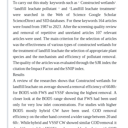
To carry out this study, keywords such as " Constructed wetlands",
"landfill leachate pollutant " and "Landfill leachate treatment"
were searched in the Web of Science, Google Scholar,
ScienceDirect and SID databases. For these keywords, 164 articles
were found from 1987 to 2023. After the screening, quality review
and removal of repetitive and unrelated articles, 107 relevant
articles were used. The main criterion for the selection of articles
was the effectiveness of various types of constructed wetlands for
the treatment of landfill leachate, the selection of appropriate plant
species, and the mechanism and efficiency of pollutant removal.
The quality of the articles was evaluated through the SJR index, the
citation, the Impact Factor and the SNIP index.
Results
A review of the researches shows that Constructed wetlands for
landfill leachate, on average, showed a removal efficiency of 60–80%
for BOD5, with FWS and VSSF showing the highest removal. A
closer look at the BOD5 range showed that FWS had been used
only for very low inlet concentrations. For studies with higher
BOD5, mostly hybrid CW have been used. COD removal
efficiency, on the other hand, covered a wider range between 20 and
60%. While hybrid and VSSF CW showed similar COD removal, it