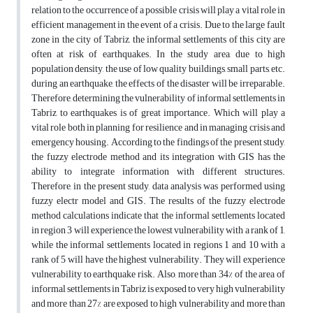
relation to the occurrence of a possible crisis will play a vital role in
efficient management in the event of a crisis. Due to the large fault
zone in the city of Tabriz, the informal settlements of this city are
often at risk of earthquakes. In the study area, due to high
population density, the use of low quality buildings, small parts, etc.
during an earthquake, the effects of the disaster will be irreparable.
Therefore, determining the vulnerability of informal settlements in
Tabriz to earthquakes is of great importance. Which will play a
vital role both in planning for resilience and in managing crisis and
emergency housing. According to the findings of the present study,
the fuzzy electrode method and its integration with GIS has the
ability to integrate information with different structures.
Therefore, in the present study, data analysis was performed using
fuzzy electr model and GIS. The results of the fuzzy electrode
method calculations indicate that the informal settlements located
in region 3 will experience the lowest vulnerability with a rank of 1,
while the informal settlements located in regions 1 and 10 with a
rank of 5 will have the highest vulnerability. They will experience
vulnerability to earthquake risk. Also, more than 34% of the area of
informal settlements in Tabriz is exposed to very high vulnerability
and more than 27% are exposed to high vulnerability and more than