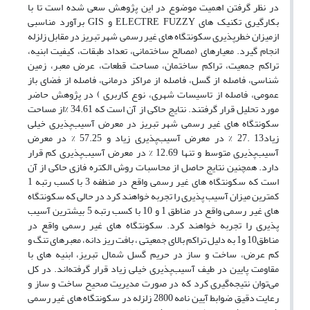
در نظر گرفتن اهمیت موضوع در این پژوهش سعی شده است تا با
بکارگیری تکنیک های ELECTRE FUZZY و GIS برآورد مناسبی
ازمیزان خطرپذیری سکونتگاه های غیر رسمی شهر تبریز در مقابل زلزله
انجام گیرد. معیارهای (مصالح ساختمانی، تعداد طبقات، کیفیت ابنیه،
تراکم جمعیت، تراکم ساختمان، مساحت قطعات، عرض معبر، زمین
شناسی، فاصله از گسل، فاصله از مراکز درمانی، فاصله از فضای باز
عمومی، فاصله از تاسیسات شهری، نوع کاربری ) در پژوهش حاضر
مورد تحلیل قرار گرفتند. نتایج حاکی از آن است که 34.61 %از مساحت
سکونتگاه های غیر رسمی شهر تبریز در معرض آسیب‌پذیری خیلی
زیاد13 .27 % در معرض آسیب‌پذیری زیاد و 57.25 % در معرض
آسیب‌پذیری متوسط و تنها 12.69 % در معرض آسیب‌پذیری کم قرار
دارد. همچنین نتایج حاصل از محاسبات روش الکتره فازی حاکی از آن
است که سکونتگاه های غیر رسمی واقع در منطفه 3 با کسب رتبه 1
کمترین میزان آسیب پذیری را تجربه خواهند کرد در حالی که سکونتگاه
های غیر رسمی واقع در مناطق 1 و 10 با کسب رتبه 5 بیشترین آسیب
پذیری را تجربه خواهند کرد. سکونتگاه های غیر رسمی واقع در
مناطق10 و1 به دلیل تراکم بالای جمعیتی ، بافت ریز دانه، معبرهای تنگ و
کم عرض، ساخت و ساز در حریم گسل شمال تبریز، ابنیه های با
مقاومت پایین در طیف آسیب‌پذیری خیلی زیاد قرار گرفته‌اند. در کل
می‌توان نتیجه‌گیری کرد که در صورت مدیریت صحیح ساخت و ساز و
رعایت دقیق ضوابط آیین نامه 2800 زلزله در سکونتگاه های غیر رسمی