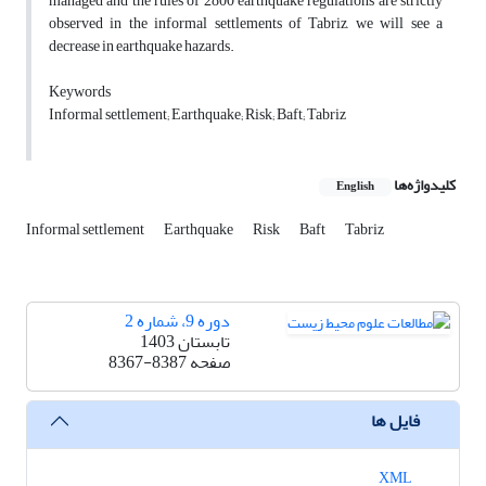
managed and the rules of 2800 earthquake regulations are strictly
observed in the informal settlements of Tabriz, we will see a
decrease in earthquake hazards.
Keywords
Informal settlement; Earthquake; Risk; Baft; Tabriz
کلیدواژه‌ها
English
Informal settlement
Earthquake
Risk
Baft
Tabriz
دوره 9، شماره 2
تابستان 1403
صفحه
8367-8387
فایل ها
XML