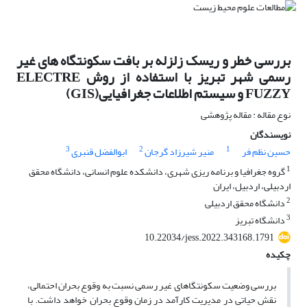
بررسی خطر و ریسک زلزله بر بافت سکونتگاه های غیر
رسمی شهر تبریز با استفاده از روش ELECTRE
FUZZY و سیستم اطلاعات جغرافیایی(GIS)
نوع مقاله : مقاله پژوهشی
نویسندگان
3
2
1
حسین نظم فر
منیر شیرزاد گرجان
ابوالفضل قنبری
1
گروه جغرافیا و برنامه ریزی شهری، دانشکده علوم انسانی، دانشگاه محقق
اردبیلی، اردبیل، ایران
2
دانشگاه محقق اردبیلی
3
دانشگاه تبریز
10.22034/jess.2022.343168.1791
چکیده
بررسی وضعیت سکونتگاهای غیر رسمی نسبت به وقوع بحران احتمالی،
نقش حیاتی در مدیریت کارآمد در زمان وقوع بحران خواهد داشت. با