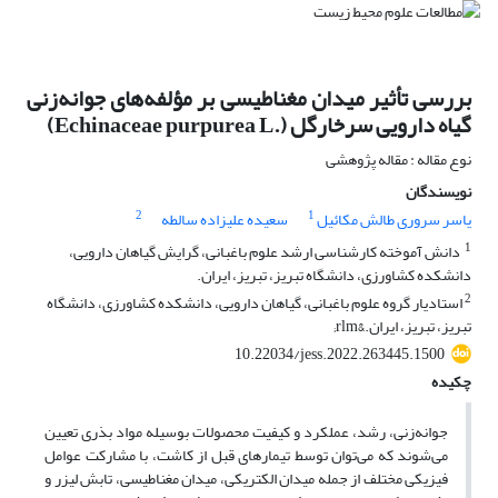
بررسی تأثیر میدان مغناطیسی بر مؤلفه‌های جوانه‌زنی
گیاه دارویی سرخارگل ‏‎(Echinaceae purpurea L.‎)‎
نوع مقاله : مقاله پژوهشی
نویسندگان
2
1
یاسر سروری طالش مکائیل
سعیده علیزاده سالطه
1
‏ دانش آموخته کارشناسی ارشد علوم باغبانی، گرایش گیاهان دارویی،
دانشکده کشاورزی، دانشگاه تبریز، تبریز، ایران.‏
2
استادیار گروه علوم باغبانی، گیاهان دارویی، دانشکده کشاورزی، دانشگاه
تبریز، تبریز، ایران.&rlm;
10.22034/jess.2022.263445.1500
چکیده
جوانه‌زنی، رشد، عملکرد و کیفیت محصولات بوسیله مواد بذری تعیین
می‌شوند که می‌توان توسط تیمارهای قبل از کاشت، با مشارکت عوامل
‏فیزیکی مختلف از‎ ‎جمله میدان الکتریکی، میدان مغناطیسی، تابش لیزر و