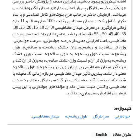
اشعه میکروویو بهبود بخشید. بنابراین هدف از پژوهش حاضر بررسی
‏جوانه‌زنی بذر سرخارگل پس از اعمال تیمارهای میدان الکترومغناطیس
می‌باشد.‏‎ ‎آزمایش حاضر در قالب طرح بلوک‌های کامل تصادفی و با سه
‏تکرار شامل شدت میدان مغناطیسی ثابت (100 میلی‌تسلا) و 11 بازه
زمانی قرارگیری در معرض میدان مغناطیسی (0، 5، 10، 15، 20، 25، 30،
‏‏35، 40، 45، 50 و 55 دقیقه) اجرا شد. نتایج نشان داد که، اعمال میدان
مغناطیسی باعث افزایش معنی‌دار درصد جوانه‌زنی، سرعت جوانه‌زنی،
‏وزن تر ساقه‌چه و ریشه‌چه، وزن خشک ریشه‌چه و ساقه‌چه، طول
ریشه‌چه، نسبت طول ریشه‌چه به طول ساقه‌چه، نسبت وزن خشک
ریشه‌چه به ‏وزن تر آن و نسبت وزن خشک ساقه‌چه به وزن تر آن شد و
نیز تأثیر میدان مغناطیسی بر میزان وزن تر ریشه‌چه و طول ساقه‌چه
معنی‌دار نشد. ‏بهترین تأثیر میدان مغناطیسی در بازه زمانی 10 دقیقه با
شدت ثابت بدست آمد. به‌طورکلی بذر گیاه سرخارگل به کاربرد میدان
مغناطیسی ‏واکنش مثبت نشان داد و مؤلفه‌های جوانه‌زنی با این پیش
تیمار بذر افزایش معنی‌داری پیدا کرد. ‏
کلیدواژه‌ها
جوانه‌زنی
سرخارگل
طول ریشه‌چه
میدان مغناطیسی.‏‎ ‎
عنوان مقاله
English