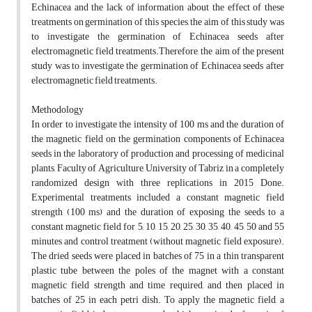
Echinacea and the lack of information about the effect of these
‎treatments on germination of this species, the aim of this study was
to investigate the germination ‎of Echinacea seeds after
electromagnetic field treatments.Therefore, the aim of the ‎present
study ‎was to investigate the germination of Echinacea seeds after
electromagnetic field ‎treatments. ‎
Methodology
In order to investigate the intensity of 100 ms and the duration of
the magnetic field on the ‎germination components of Echinacea
seeds in the laboratory of production and processing of ‎medicinal
plants, Faculty of Agriculture, University of Tabriz in a completely
randomized design ‎with three replications in 2015 Done.
Experimental treatments included a constant magnetic field
‎strength (100 ms) and the duration of exposing the seeds to a
constant magnetic field for 5, 10, ‎‎15, 20, 25, 30, 35, 40, 45, 50 and 55
minutes and control treatment (without magnetic field ‎exposure).
The dried seeds were placed in batches of 75 in a thin transparent
plastic tube between ‎the poles of the magnet with a constant
magnetic field strength and time required, and then ‎placed in
batches of 25 in each petri dish. To apply the magnetic field, a