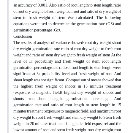
an accuracy of ‎‎0.001. Also, ratio of root length to stem length, ratio
of root dry weight to fresh weight of root ‎and ratio of dry weight of
stem to fresh weight of stem Was calculated. The following
equations ‎were used to determine the germination rate (GS) and
germination percentage (G%).‎
Conclusion
The results of analysis of variance showed: root dry weight, shoot
dry weight, germination rate, ‎ratio of root dry weight to fresh root
weight and ratio of stem dry weight to fresh weight of stem ‎At the
level of 1% probability and fresh weight of stem, root length,
germination percentage and ‎ratio of root length to stem length were
significant at 5% probability level and fresh weight of ‎root And
shoot length was not significant. Comparison of means showed that
the highest fresh ‎weight of shoots in 15 minutes treatment
(exposure to magnetic field), highest dry weight of ‎shoots and
shoots, root-shoot length, germination percentage And
germination rate and ratio of ‎root length to stem length in 15
minutes treatment (exposure to magnetic field) and maximum ‎root
dry weight to root fresh weight and stem dry weight to Stem fresh
weight in 20 minutes ‎treatment (magnetic field exposure) and the
lowest amount of root and stem fresh weight, root ‎dry weight, root