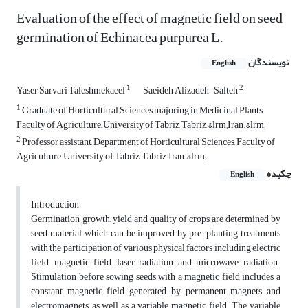
Evaluation of the effect of magnetic field on seed
germination of ‎Echinacea purpurea L.‎
نویسندگان
English
1
2
Yaser Sarvari Taleshmekaeel
Saeideh Alizadeh-Salteh
1
Graduate of Horticultural Sciences majoring in Medicinal Plants,
Faculty of Agriculture, University of Tabriz, Tabriz, &lrm;Iran.&lrm;
2
Professor assistant, Department of Horticultural Sciences, Faculty of
Agriculture, University of Tabriz, Tabriz, Iran.&lrm;
چکیده
English
Introduction
Germination, growth, yield and quality of crops are determined by
seed material, which can be ‎‎improved by pre-planting treatments
with the participation of various physical factors including ‎‎electric
field, magnetic field, laser radiation and microwave radiation.
Stimulation before sowing ‎seeds with a magnetic field includes a
constant magnetic field generated by permanent magnets ‎and
electromagnets, as well as a variable magnetic field. The variable