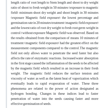
length, ratio of root length to Stem length and shoot to dry weight
ratio of shoot ‎to fresh weight in 50 minutes (exposure to magnetic
field), minimum shoot dry weight and shoot ‎length in 30 minutes
(exposure Magnetic field exposure), the lowest percentage and
germination ‎rate in 20 minutes treatment (magnetic field exposure)
and the lowest ratio of root dry weight to ‎fresh root germ weight in
control (without exposure Magnetic field) was observed. Based on
the ‎results obtained from the comparison of means, 10 minutes of
treatment (magnetic field ‎exposure) had the greatest effect on the
measurement components compared to the control.The ‎magnetic
field not only allows water to penetrate the seed faster, but also
affects the rate of ‎enzymatic reactions. Increased water absorption
in the first stage caused the inflammation of the ‎seeds to be affected
by the magnetic field, which resulted in an increase in their fresh
weight. ‎The magnetic field reduces the surface tension and
viscosity of water, as well as the latent heat ‎of vaporization, which
eventually leads to rapid evaporation of water. These three
phenomena are ‎related to the power of action designated as
hydrogen bonding. Changes in these indices lead to ‎faster
penetration of water into the seeds, causing faster and more
effective germination of seeds.‎