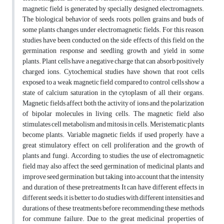
magnetic field is generated ‎by specially designed electromagnets.
The biological behavior of seeds, roots, pollen grains and ‎buds of
some plants changes under electromagnetic fields. For this reason,
studies have been ‎conducted on the side effects of this field on the
germination response and seedling growth and ‎yield in some
plants. Plant cells have a negative charge that can absorb positively
charged ions. ‎Cytochemical studies have shown that root cells
exposed to a weak magnetic field compared to ‎control cells show a
state of calcium saturation in the cytoplasm of all their organs.
Magnetic ‎fields affect both the activity of ions and the polarization
of bipolar molecules in living cells. The ‎magnetic field also
stimulates cell metabolism and mitosis in cells. Meristematic plants
become ‎plants. Variable magnetic fields, if used properly, have a
great stimulatory effect on cell ‎proliferation and the growth of
plants and fungi. According to studies, the use of ‎electromagnetic
field may also affect the seed germination of medicinal plants and
improve seed ‎germination, but taking into account that the intensity
and duration of these pretreatments It can ‎have different effects in
different seeds, it is better to do studies with different intensities and
‎durations of these treatments before recommending these methods
for commune failure. Due to ‎the great medicinal properties of