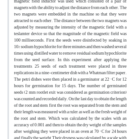
magnetic field inductor ‎was used, which consisted of a pair of
magnets with the ability to adjust the distance from each ‎other. The
two magnets were embedded in the machine so that they were
attracted to each other. ‎The distance between the two magnets was
adjusted by measuring the intensity of the magnetic ‎field with a
teslamter device so that the magnitude of the magnetic field was
100 milliseconds. ‎First, the seeds were disinfected by soaking in
10% sodium hypochlorite for three minutes and ‎then washed several
times using distilled water to remove residual sodium hypochlorite
from the ‎seed surface. In this experiment, after applying the
treatments, 25 seeds of each treatment were ‎placed in three
replications in a nine-centimeter dish with a Whatman filter paper.
The petri ‎dishes were then placed in a germinator at 22 ° C for 12
hours for germination for 15 days. The ‎number of germinated
seeds (2 mm rootlet exit was considered as germination criterion)
was ‎counted and recorded daily. On the last day, to obtain the length
of the root and stem, first the ‎root was separated from the stem and
their length was measured with a ruler, as well as the fresh ‎weight of
the root and stem. Which was calculated by the scales with an
accuracy of 0.001 and ‎then to obtain the dry weight of the samples,
after weighing, they were placed in an oven at 70 ° ‎C for 24 hours
and finally the weight Their dryness was calculated by a scale with