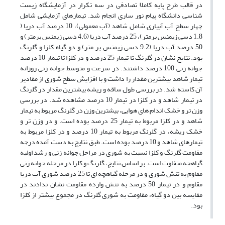
در قالب طرح پایه کاملا تصادفی در سه تکرار در آزمایشگاه زیست
شناسی دانشگاه پیام نور ساری انجام شد. تیمارهای آزمایشی شامل
چهار سطح آب آبیاری شامل شاهد (آب معمولی)، 10 درصد آب دریا (
1.8 دسی زیمنس برمتر)، 25 درصد آب دریا (4.6 دسی زیمنس برمتر) و
50 درصد آب دریا (9.2 دسی زیمنس بر متر) و دو گیاه کلزا و گلرنگ
بود. نتایج نشان در گلرنگ تا تیمار 25 درصد و در کلزا تا تیمار 10 درصد
جوانه زنی 100 درصد داشتند. در سرعت و متوسط جوانه زنی روزانه
تیمار شاهد بیشترین مقدار را داشت و با افزایش سطح شوری از مقادیر
آن کاسته شد. در بررسی طول ساقه و ریشه بیشترین مقدار در گلرنگ
در تیمار شاهد و در کلزا در تیمار 10 درصد مشاهده شد. در بررسی
وزن تر و خشک اندام های هوایی، بیشترین وزن در گلرنگ مربوط به تیمار
شاهد و در کلزا مربوط به تیمار 25 درصد بوده است. و در وزن تر و
خشک ریشه، در گلرنگ مربوط به تیمار 10 درصد و در کلزا مربوط به
تیمارهای شاهد و 10 درصد بوده است. طبق نتایج به دست آمده درجه
مقاومت گلرنگ و کلزا نسبت به شوری در مراحل جوانه زنی و رشد اولیه
گیاهچه متفاوت است. بر اساس نتایج، گلرنگ و کلزا در مرحله جوانه زنی
مقاوم به تنش شوری و در مرحله گیاهچه ای تا 25 درصد شوری آب دریا
مقاوم و در تیمار 50 درصد به تنش وارده مقاومت نشان ندادند در
مقایسه بین دو گیاه، مقاومت به شوری گلرنگ در مجموع بیشتر از کلزا
بود.