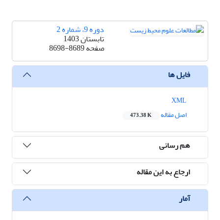
دوره 9، شماره 2
تابستان 1403
صفحه
8698-8689
فایل ها
XML
اصل مقاله
473.38 K
هم رسانی
ارجاع به این مقاله
آمار