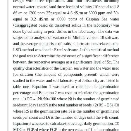
design with three replications and four treatments including
normal water (control) and three levels of salinity (10% equal to 1.8
dS/m or 1200 ppm, 25% equal to 4.6 dS/m or 3000 ppm, and 50%
equal to 9.2 dS/m or 6000 ppm) of Caspian Sea water
(disaggregated based on dissolved solids in the laboratory) was
done by culturing in petri dishes in the laboratory. The data was
subjected to analysis of variance in Minitab version 18 software
and the average comparison of traits in the treatments related to the
LSD method was done in Excel software. In this statistical method,
the goal was to determine the existence of a significant difference
between the respective averages at a significance level of 5%. The
quality characteristics of the Caspian sea water and the water used
for dilution (the amount of compounds present) which were
studied in the water and soil laboratory of Joibar city are listed in
table one. Equation 1 was used to calculate the germination
percentage and Equation 2 was used to calculate the germination
rate. (1) PG = (Ni/N)×100 where Ni is the number of germinated
seeds until day i and N is the total number of seeds. (2) RS = ΣSi /Di
where RS is the germination rate, Si is the number of germinated
seeds per count and Di is the number of days until the i-th count.
Equation 3 was used to calculate the average daily germination. (3)
MDG = FGP/d where FGP is the percentage of final germination