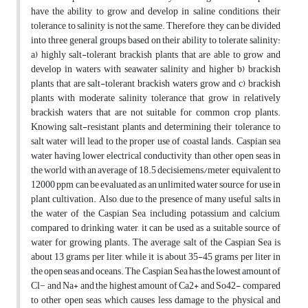
have the ability to grow and develop in saline conditions, their
tolerance to salinity is not the same. Therefore, they can be divided
into three general groups based on their ability to tolerate salinity:
a) highly salt-tolerant brackish plants that are able to grow and
develop in waters with seawater salinity and higher b) brackish
plants that are salt-tolerant brackish waters grow and c) brackish
plants with moderate salinity tolerance that grow in relatively
brackish waters that are not suitable for common crop plants.
Knowing salt-resistant plants and determining their tolerance to
salt water will lead to the proper use of coastal lands. Caspian sea
water having lower electrical conductivity than other open seas in
the world with an average of 18.5 decisiemens/meter equivalent to
12000 ppm can be evaluated as an unlimited water source for use in
plant cultivation. Also, due to the presence of many useful salts in
the water of the Caspian Sea, including potassium and calcium,
compared to drinking water, it can be used as a suitable source of
water for growing plants. The average salt of the Caspian Sea is
about 13 grams per liter, while it is about 35-45 grams per liter in
the open seas and oceans. The Caspian Sea has the lowest amount of
Cl− and Na+ and the highest amount of Ca2+ and So42- compared
to other open seas, which causes less damage to the physical and