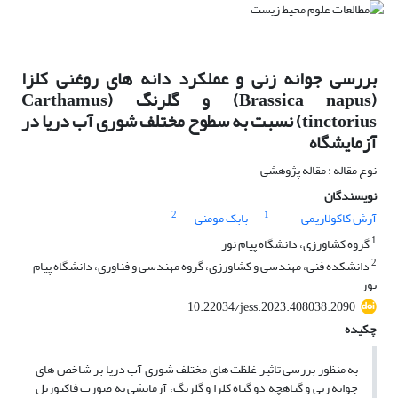
بررسی جوانه زنی و عملکرد دانه های روغنی کلزا
(Brassica napus) و گلرنگ (Carthamus
tinctorius) نسبت به سطوح مختلف شوری آب دریا در
آزمایشگاه
نوع مقاله : مقاله پژوهشی
نویسندگان
2
1
آرش کاکولاریمی
بابک مومنی
1
گروه کشاورزی، دانشگاه پیام نور
2
دانشکده فنی، مهندسی و کشاورزی، گروه مهندسی و فناوری، دانشگاه پیام
نور
10.22034/jess.2023.408038.2090
چکیده
به منظور بررسی تاثیر غلظت های مختلف شوری آب دریا بر شاخص های
جوانه زنی و گیاهچه دو گیاه کلزا و گلرنگ، آزمایشی به صورت فاکتوریل