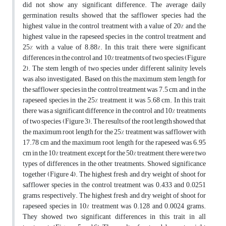
did not show any significant difference. The average daily
germination results showed that the safflower species had the
highest value in the control treatment with a value of 20% and the
highest value in the rapeseed species in the control treatment and
25% with a value of 8.88%. In this trait, there were significant
differences in the control and 10% treatments of two species (Figure
2). The stem length of two species under different salinity levels
was also investigated. Based on this, the maximum stem length for
the safflower species in the control treatment was 7.5 cm, and in the
rapeseed species in the 25% treatment, it was 5.68 cm. In this trait,
there was a significant difference in the control and 10% treatments
of two species (Figure 3). The results of the root length showed that
the maximum root length for the 25% treatment was safflower with
17.78 cm and the maximum root length for the rapeseed was 6.95
cm in the 10% treatment, except for the 50% treatment, there were two
types of differences in the other treatments. Showed significance
together (Figure 4). The highest fresh and dry weight of shoot for
safflower species in the control treatment was 0.433 and 0.0251
grams, respectively. The highest fresh and dry weight of shoot for
rapeseed species in 10% treatment was 0.128 and 0.0024 grams.
They showed two significant differences in this trait in all