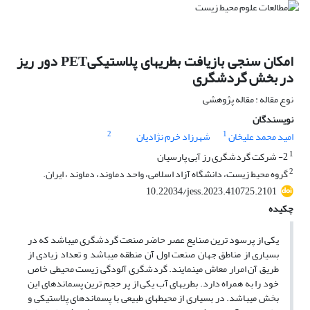
امکان سنجی بازیافت بطریهای پلاستیکیPET دور ریز
در بخش گردشگری
نوع مقاله : مقاله پژوهشی
نویسندگان
2
1
امید محمد علیخان
شهرزاد خرم نژادیان
1
2- شرکت گردشگری رز آبی پارسیان
2
گروه محیط زیست، دانشگاه آزاد اسلامی، واحد دماوند، دماوند ، ایران.
10.22034/jess.2023.410725.2101
چکیده
یکی از پرسود ترین صنایع عصر حاضر صنعت گردشگری میباشد که در
بسیاری از مناطق جهان صنعت اول آن منطقه میباشد و تعداد زیادی از
طریق آن امرار معاش مینمایند. گردشگری آلودگی زیست محیطی خاص
خود را به همراه دارد. بطریهای آب یکی از پر حجم ترین پسماندهای این
بخش میباشد. در بسیاری از محیطهای طبیعی با پسماندهای پلاستیکی و