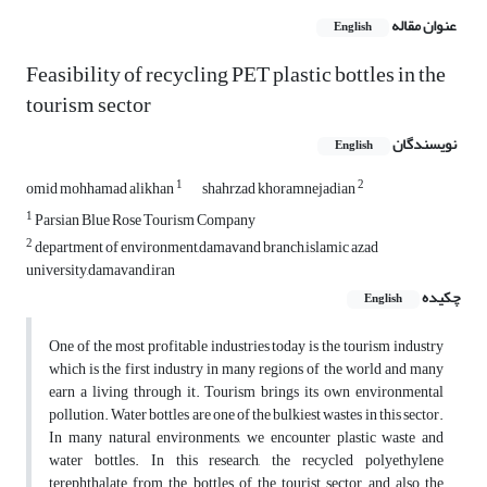
عنوان مقاله
English
Feasibility of recycling PET plastic bottles in the
tourism sector
نویسندگان
English
1
2
omid mohhamad alikhan
shahrzad khoramnejadian
1
Parsian Blue Rose Tourism Company
2
department of environment,damavand branch,islamic azad
university,damavand,iran
چکیده
English
One of the most profitable industries today is the tourism industry
which is the first industry in many regions of the world and many
earn a living through it. Tourism brings its own environmental
pollution. Water bottles are one of the bulkiest wastes in this sector.
In many natural environments, we encounter plastic waste and
water bottles. In this research, the recycled polyethylene
terephthalate from the bottles of the tourist sector and also the