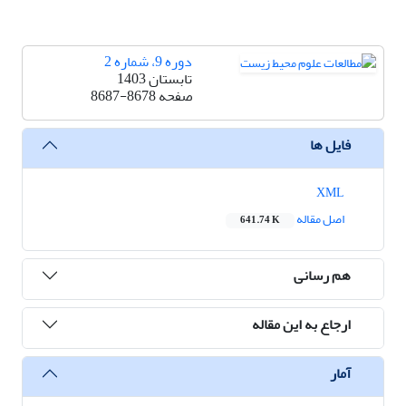
دوره 9، شماره 2
تابستان 1403
صفحه
8687-8678
فایل ها
XML
اصل مقاله
641.74 K
هم رسانی
ارجاع به این مقاله
آمار