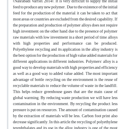
(Nasrabadi Varfiei, 2014). It is very difficult to supply the initial
feed to produce any new polymer. Due to the existence of the initial
feed for the production of the material, it can be taken to act that
most areas or countries are excluded from the desired capability. If
the preparation and production of polymer alloys does not require
high investment, on the other hand, due to the presence of polymer
raw materials with low investment in a short period of time, alloys
with high properties and performance can be produced.
Polyethylene recycling and its application in the alloy industry is
the best option for the production of high value added materials for
different applications in different industries. Polymers' alloy is a
good way to develop materials with high properties and efficiency
as well as a good way to added value added. The most important
advantage of bottle recycling on the environment is the reuse of
recyclable materials to reduce the volume of waste in the landfill.
This helps reduce greenhouse gases that are the main cause of
global warming. By reducing waste production, we will have less
contamination in the environment. By recycling the product, less
pressure is put on resources. The amount of contamination caused
by the extraction of materials will be less. Carbon foot print also
decrease significantly. In this article, the recycling of polyethylene
terephthalates and its use in the alloy industry is one of the most