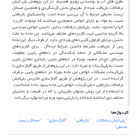
بطری های آب و نوشیدنی روبرو هستیم. در این پژوهش پلی اتیلن
ترفتالات بازیافت شده از بطریهای بخش گرشگردی و همچنین مسائل
زیست محیطی مرتبط با آن بررسی شده است. پلاستیکهای بازیافتی
نسبت به مواد نو دارای خواص ضعیفتری میباشند که میتواند کاربرد
آنها را محدود نماید. پلی‌اتیلن ترفتالات بدلیل داشتن خواص مهندسی
بالا گزینه مناسبی جهت کاربردهای مختلف می‌باشد. این ماده به علت
داشتن مزایای فراوان کاربردهای ویژه ای دارد. از طرف دیگر این ماده
پس از بازیافت علیرغم داشتن شرایط ایده‌آل ، برای کاربردهای
مهندسی مشکلاتی از جمله شکنندگی در دماهای پایین، مقاومت
ضربه‌ای ناچ‌دار ضعیف بویژه در دماهای پایین، پایداری ابعادی پایین
نسبت به پلی‌کربنات و غیره دارد. در این پژوهش از طریق آلیاژسازی با
پلی‌کربنات مشکلات خواص این ماده بویژه در دماهای پایین برطرف
گردیده است . در این پژوهش از طریق آلیاژسازی ماتریس پلی‌اتیلن
ترفتالات بازیافتی با پلی کربنات خواص این ماده بهبود داده شده است.
با استفاده از این روش میتوان بطریهایی را که در طبیعت و بخشهای
مختلف دور انداخته شده اند را بازیابی نمود و به چرخه تولید برگرداند.
کلیدواژه‌ها
" پلی اتیلن ترفتالات
" بازیافتی "
" آلیاژسازی"
" مسائل زیست
محیطی"