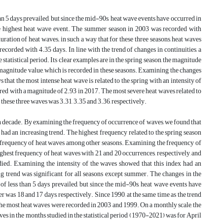
than 5 days prevailed, but since the mid-90s, heat wave events have occurred in
the highest heat wave event. The summer season in 2003 was recorded with
ation of heat waves; in such a way that for these three seasons, heat waves
ecorded with 4.35 days. In line with the trend of changes in continuities, a
 statistical period. Its clear examples are in the spring season, the magnitude
 magnitude value, which is recorded in these seasons. Examining the changes
s that the most intense heat wave is related to the spring with an intensity of
rred with a magnitude of 2.93 in 2017. The most severe heat waves related to
these three waves was 3.31, 3.35 and 3.36, respectively.
ach decade. By examining the frequency of occurrence of waves, we found that
dy had an increasing trend. The highest frequency related to the spring season
st frequency of heat waves among other seasons. Examining the frequency of
hest frequency of heat waves with 21 and 20 occurrences, respectively, and
udied. Examining the intensity of the waves showed that this index had an
sing trend was significant for all seasons except summer. The changes in the
s of less than 5 days prevailed, but since the mid-90s, heat wave events have
 was 18 and 17 days, respectively. Since 1990, at the same time as the trend
 the most heat waves were recorded in 2003 and 1999. On a monthly scale, the
es in the months studied in the statistical period (1970-2021) was for April