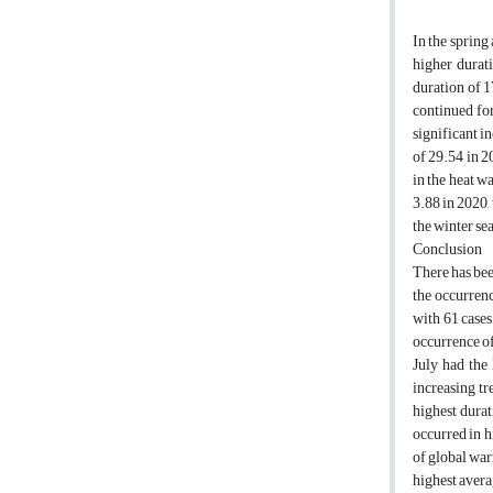
In the spring 
higher durat
duration of 1
continued for
significant in
of 29.54 in 2
in the heat wa
3.88 in 2020,
the winter se
Conclusion
There has bee
the occurrenc
with 61 cases
occurrence of
July had the
increasing tr
highest durat
occurred in h
of global war
highest avera