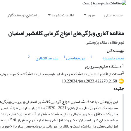
صفحه اصلی
مرور
اطلاعات نشریه
راهنمای نویسندگان
مطالعه آماری ویژگی‌های امواج گرمایی کلانشهر اصفهان
نوع مقاله : مقاله پژوهشی
نویسندگان
2
1
1
محمد باعقیده
مریم قاسمی
علیرضا انتظاری
1
دانشگاه حکیم سبزواری
2
استادیار اقلیم شناسی ، دانشکده جغرافیا و علوم محیطی ، دانشگاه حکیم سبزواری،
10.22034/jess.2023.422270.2158
چکیده
این پژوهش ، با هدف شناسایی امواج گرمایی کلانشهر اصفهان و بررسی ویژگی‌های 
‌هایی که حداقل سه روز متوالی دمای بیشینه بیشتر از آستانه مورد نظر بودند
بیشینه برای
افزایشی معن