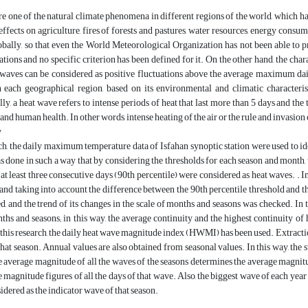
e one of the natural climate phenomena in different regions of the world, which have
effects on agriculture, fires of forests and pastures, water resources, energy con
bally, so that even the World Meteorological Organization has not been able to p
uations and no specific criterion has been defined for it. On the other hand, the char
t waves can be considered as positive fluctuations above the average maximum da
n each geographical region, based on its environmental and climatic characteris
y, a heat wave refers to intense periods of heat that last more than 5 days and the 
d human health. In other words, intense heating of the air or the rule and invasion of
y
rch, the daily maximum temperature data of Isfahan synoptic station were used to id
s done in such a way that by considering the thresholds for each season and month
 at least three consecutive days (90th percentile) were considered as heat waves. . I
and taking into account the difference between the 90th percentile threshold and t
ed, and the trend of its changes in the scale of months and seasons was checked. In 
ths and seasons; in this way, the average continuity and the highest continuity of 
 this research, the daily heat wave magnitude index (HWMI) has been used. Extracti
that season. Annual values are also obtained from seasonal values. In this way, th
 average magnitude of all the waves of the seasons determines the average magnitu
e magnitude figures of all the days of that wave. Also, the biggest wave of each year
sidered as the indicator wave of that season.