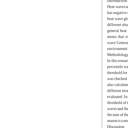
Introduction
Heat waves ar
has negative 
heat wave glo
different sit
general, hea
seems that i
wave.Generall
environment an
Methodolog
In this resea
percentile wa
threshold for
was checked, 
also calculat
different mon
evaluated. In
threshold of 
waves and the
the sum of th
season is con
Discussion