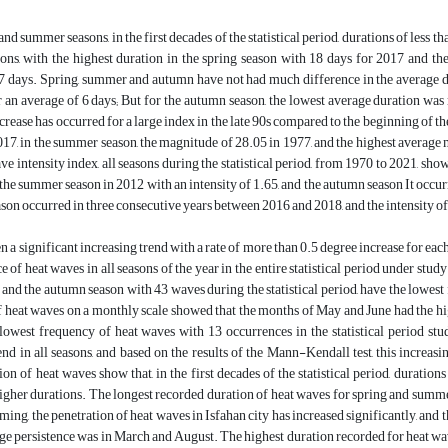
and summer seasons, in the first decades of the statistical period, durations of less 
ions, with the highest duration in the spring season with 18 days for 2017 and 
7 days. Spring, summer and autumn have not had much difference in the average dur
 an average of 6 days; But for the autumn season, the lowest average duration was r
crease has occurred for a large index in the late 90s compared to the beginning of the
017, in the summer season, the magnitude of 28.05 in 1977, and the highest average
ve intensity index, all seasons during the statistical period, from 1970 to 2021, show
 the summer season in 2012 with an intensity of 1.65, and the autumn season It occu
ason occurred in three consecutive years between 2016 and 2018, and the intensity of 
n a significant increasing trend with a rate of more than 0.5 degree increase for e
e of heat waves in all seasons of the year in the entire statistical period under stu
 and the autumn season with 43 waves during the statistical period, have the lowe
 heat waves on a monthly scale showed that the months of May and June had the hig
 lowest frequency of heat waves with 13 occurrences in the statistical period st
end in all seasons, and based on the results of the Mann-Kendall test, this increa
ion of heat waves show that, in the first decades of the statistical period, duration
igher durations. The longest recorded duration of heat waves for spring and summer
ming, the penetration of heat waves in Isfahan city has increased significantly, and
ge persistence was in March and August. The highest duration recorded for heat wav