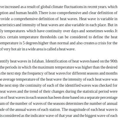
 increased as a result of global climate fluctuations in recent years; which
sumption and human health.There is no comprehensive and clear definition of
rovide a comprehensive definition of heat waves. Heat wave is variable in
acteristics and intensity of heat waves are also variable in each place. But in
ily temperatures, which have continuity over days and sometimes weeks.It
tics, certain temperature thresholds can be considered to define the heat
temperature is 5 degrees higher than normal and also creates a crisis for the
 very hot air in a wide area is called a heat wave.
entify heat waves in Isfahan. Identification of heat waves based on the 90th
, the periods in which the maximum temperature was higher than the desired
n the next step, the frequency of heat waves for different seasons and months
he average temperature of the heat wave, the intensity of each heat wave was
the next step, the continuity of each of the identified waves was checked for
heat waves and the trend of their changes during the statistical period were
on of heat waves in each season has been done based on a separate percentage
e sum of the number of waves of the seasons determines the number of annual
de of the annual waves of each station. The magnitude of each heat wave is
 is considered as the indicator wave of that year and the biggest wave of each