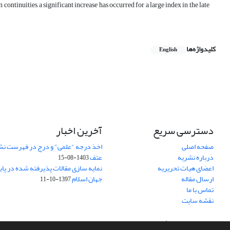
continuities, a significant increase has occurred for a large index in the late
کلیدواژه‌ها
English
دسترسی سریع
آخرین اخبار
صفحه اصلی
اخذ درجه "علمی" و درج در فهرست نش
درباره نشریه
عتف
1403-08-15
اعضای هیات تحریریه
نمایه سازی مقالات پذیرفته شده در پای
ارسال مقاله
جهان اسلام
1397-10-11
تماس با ما
نقشه سایت
سامانه مدیریت نشریات علمی.
طراحی و پیاده سازی از
سیناوب