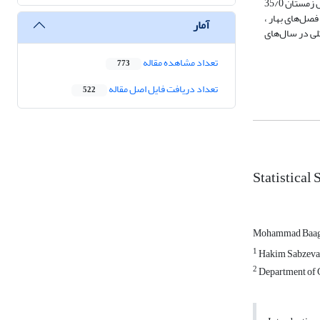
شده است . در بررسی شدت موج‌ها ، به ازای هر دهه در فصل بهار ، روند افزایشی معادل 14/0 درجه ، فصل تابستان 046/0 درجه ، فصل پاییز ، معادل 2/0 درجه و فصل زمستان 35/0
صل‌های بهار ،
آمار
 ، کمترین مقدار خود ( 5/7) را داشته است . به طورکلی در سال‌های
تعداد مشاهده مقاله
773
تعداد دریافت فایل اصل مقاله
522
Statistical
Mohammad Baag
1
Hakim Sabzevar
2
Department of C