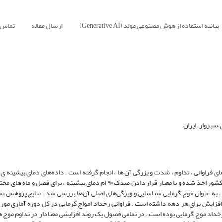
بیانیه استفاده از هوش مصنوعی مولد (Generative AI)
ارسال مقاله
تماس ب
سبزوار، ایران
فراوانی ، تداوم ، شدت و بزرگی آن ‌ها ، انجام گرفته است . داده‌های دمای بیشینه ی 
سینوپتیک اصفهان ، طی سال‌های (2021- 1970) میلادی از سازمان هواشناسی کشور اخذ شده و با معیار قرار دادن صدک ۹۰ ام دمای بیش
 ، به عنوان موج گرمایی شناسایی و ویژگی‌های اصلی آن‌ها بررسی شد . نتایج پژوهش نش
 شهر اصفهان ، یک روند افزایشی معنادار با نرخ بیش از 5/0 درجه افزایش برای هر دهه داشته است . فراوانی رخداد امواج گرمایی در کل دوره آم
ی دار داشته است و بالاترین فراوانی مربوط به فصل بهار با ۶۱ مورد رخداد موج گرمایی بوده است . در تمامی فصول یک روند افزایشی معنادار در ت