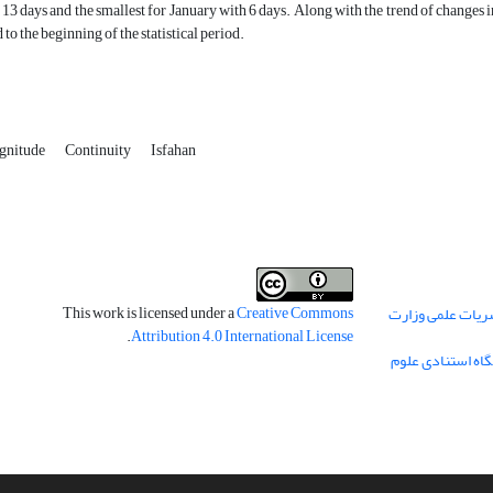
 13 days and the smallest for January with 6 days. Along with the trend of changes in 
to the beginning of the statistical period.
gnitude
Continuity
Isfahan
This work is licensed under a
Creative Commons
ریات علمی وزارت
.
Attribution 4.0 International License
گاه استنادی علوم