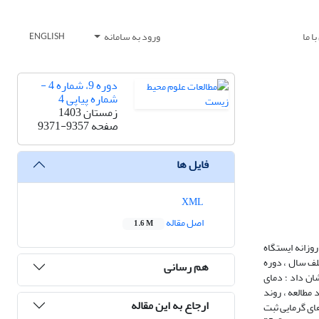
ا ما
ورود به سامانه
ENGLISH
دوره 9، شماره 4 -
شماره پیاپی 4
زمستان 1403
صفحه
9371-9357
فایل ها
XML
اصل مقاله
1.6 M
روزانه ایستگاه
ینه ، برای فصل و ماه ‌های مختلف سال ، دوره
هم رسانی
ان داد ؛ دمای
اری مورد مطالعه ، روند
ارجاع به این مقاله
داوم موج های گرمایی ثبت