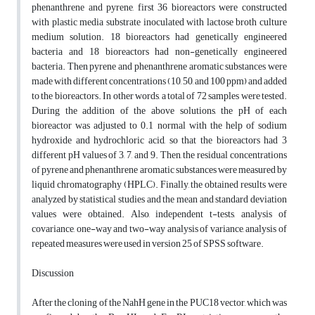
phenanthrene and pyrene, first 36 bioreactors were constructed
with plastic media substrate inoculated with lactose broth culture
medium solution. 18 bioreactors had genetically engineered
bacteria and 18 bioreactors had non-genetically engineered
bacteria. Then pyrene and phenanthrene aromatic substances were
made with different concentrations (10, 50, and 100 ppm) and added
to the bioreactors. In other words, a total of 72 samples were tested.
During the addition of the above solutions, the pH of each
bioreactor was adjusted to 0.1 normal with the help of sodium
hydroxide and hydrochloric acid, so that the bioreactors had 3
different pH values of 3, 7, and 9. Then, the residual concentrations
of pyrene and phenanthrene aromatic substances were measured by
liquid chromatography (HPLC). Finally, the obtained results were
analyzed by statistical studies and the mean and standard deviation
values were obtained. Also, independent t-tests, analysis of
covariance, one-way and two-way analysis of variance, analysis of
repeated measures were used in version 25 of SPSS software.
Discussion
After the cloning of the NahH gene in the PUC18 vector, which was