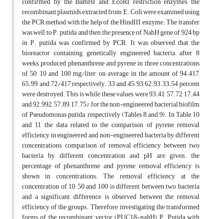
confirmed by the BamHI and EcoRI restriction enzymes, the
recombinant plasmids extracted from E. Coli were examined using
the PCR method with the help of the HindIII enzyme. The transfer
was well to P. putida and then the presence of NahH gene of 924 bp
in P. putida was confirmed by PCR. It was observed that the
bioreactor containing genetically engineered bacteria, after 8
weeks, produced phenanthrene and pyrene in three concentrations
of 50, 10 and 100 mg/liter, on average, in the amount of 94.417,
65.99, and 72/417 respectively. 33 and 45.93, 62.93, 33.54 percent
were destroyed. This is while these values were 93.41, 57.72, 17.44
and 92.992, 57.89, 17.75% for the non-engineered bacterial biofilm
of Pseudomonas putida, respectively (Tables 8 and 9). In Table 10
and 11, the data related to the comparison of pyrene removal
efficiency in engineered and non-engineered bacteria by different
concentrations, comparison of removal efficiency between two
bacteria by different concentration and pH are given. the
percentage of phenanthrene and pyrene removal efficiency is
shown in concentrations. The removal efficiency at the
concentration of 10, 50 and 100 is different between two bacteria
and a significant difference is observed between the removal
efficiency of the groups. Therefore, investigating the transformed
forms of the recombinant vector (PUC18-nahH), P. Putida with