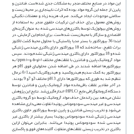
این مواد در صنایع مختلف منجر به مشکلات جدی شده‌‌است. فنانترن و
پایرن از جمله این گروه مواد بوده که اثرات نابهنجاری بر محیط زیست و
سلامتی موجودات ایجاد می‌کنند. صرف هزینه زیاد و معضلات تکنیکی
روش‌های معمول برای حذف این ترکیبات حلقوی منجر به استفاده از
روش‌های بیولوژیک توسط باکتری‌های مهندسی شده، به عنوان گزینه‌ای
اقتصادی و سازگار با محیط زیست شده‌است. برای انجام این آزمایش، در
ابتدا 36 بیوراکتور با بستر مدیا پلاستیکی با محلول محیط کشت لاکتوز
براث تلقیح، ساخته‌شد که 18 بیوراکتور دارای باکتری مهندسی ژنتیکی
شده و 18 بیوراکتور دارای باکتری مهندسی ژنتیکی نشده‌بودند. سپس
مواد آروماتیک پایرن و فنانترن با غلظت‌های مختلف (۱۰و۵۰ و۱۰۰ ppm) به
بیوراکتورها اضافه شدند.در طی اضافه شدن محلولهای فوق pH هر
بیوراکتور به کمک سدیم هیدروکسید و هیدروکلریک اسید0/1 نرمال
تنظیم شد به طوری که بیوراکتورها دارای 3 pH مختلف 3و 7و 9 بودند.
در آخر مقادیر غلظت باقی‌مانده مواد آروماتیک پایرن و فنانترن توسط
دستگاه کروماتوگرافی مایع (HPLC) اندازه‌گیری‌شد. نتایج این پژوهش
نشان می‌دهد بین راندمان حذف مواد آروماتیک توسط دو گروه باکتری
مهندسی و غیر مهندسی سودوموناس پوتیدا تفاوت معنی‌داری مشاهده‌
می‌شود و تخریب زیستی فنانترن و پایرن توسط بیوراکتور حاوی باکتری
مهندسی ژنتیکی شده سودوموناس پوتیدا بسیار بیشتر از باکتری غیر
مهندسی شده سودوموناس پوتیدا می‌باشد. بنابراین می‌توان ازاین
باکتری در تخریب زیستی غلظت‌های متفاوت آلاینده‌های فوق و پاکسازی