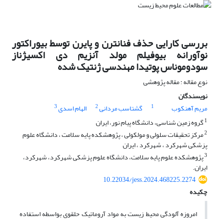
بررسی کارایی حذف فنانترن و پایرن توسط بیوراکتور
نوآورانه بیوفیلم مولد آنزیم دی اکسیژناز
سودوموناس پوتیدا مهندسی ژنتیک شده
نوع مقاله : مقاله پژوهشی
نویسندگان
3
2
1
مریم آهنکوب
گشتاسب مردانی
الهام اسدی
1
گروه زمین شناسی، دانشگاه پیام نور، ایران
2
مرکز تحقیقات سلولی و مولکولی ، پژوهشکده پایه سلامت ، دانشگاه علوم
پزشکی شهرکرد ، شهرکرد ، ایران
3
پژوهشکده علوم پایه سلامت، دانشگاه علوم پزشکی شهرکرد، شهرکرد،
ایران.
10.22034/jess.2024.468225.2274
چکیده
امروزه آلودگی محیط زیست به مواد آروماتیک حلقوی بواسطه استفاده