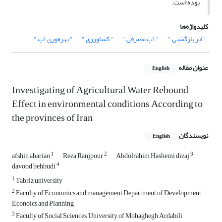
بوده است.
کلیدواژه‌ها
" اثر بازگشتی "
" آب مصرفی "
" کشاورزی "
" بهره‌وری آب "
عنوان مقاله
English
Investigating of Agricultural Water Rebound
Effect in environmental conditions According to
the provinces of Iran
نویسندگان
English
1
2
3
afshin abarian
Reza Ranjpour
Abdolrahim Hashemi dizaj
4
davood behbudi
1
Tabriz university
2
Faculty of Economics and management Department of Development
Econoics and Planning
3
Faculty of Social Sciences, University of Mohaghegh Ardabili