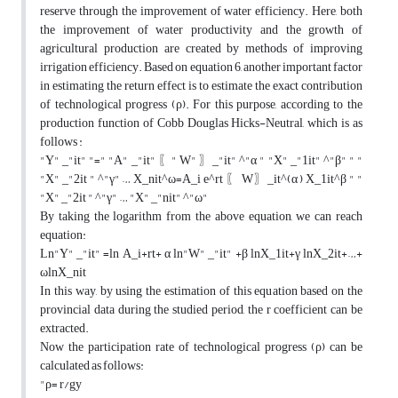
reserve through the improvement of water efficiency. Here, both
the improvement of water productivity and the growth of
agricultural production are created by methods of improving
irrigation efficiency. Based on equation 6, another important factor
in estimating the return effect is to estimate the exact contribution
of technological progress (ρ). For this purpose, according to the
production function of Cobb Douglas Hicks-Neutral, which is as
follows :
"Y" _"it" "=" "A" _"it" 〖" W" 〗_"it" ^"α " "X" _"1it" ^"β" " "
"X" _"2it " ^"γ" … X_nit^ω=A_i e^rt 〖 W〗_it^(α ) X_1it^β " "
"X" _"2it " ^"γ" … "X" _"nit" ^"ω"
By taking the logarithm from the above equation, we can reach
equation:
Ln"Y" _"it" =ln A_i+rt+ α ln"W" _"it" +β lnX_1it+γ lnX_2it+…+
ωlnX_nit
In this way, by using the estimation of this equation based on the
provincial data during the studied period, the r coefficient can be
extracted.
Now the participation rate of technological progress (ρ) can be
calculated as follows:
"ρ= r/gy