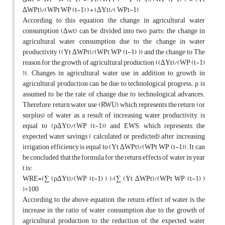
∆WPt)/(WPt WP (t-1) ) + (∆Yt)/( WPt-1)
According to this equation, the change in agricultural water
consumption (∆wt) can be divided into two parts: the change in
agricultural water consumption due to the change in water
productivity ((Yt ∆WPt)/(WPt WP (t-1) )) and the change to The
reason for the growth of agricultural production ((∆Yt)/(WP (t-1)
)). Changes in agricultural water use in addition to growth in
agricultural production can be due to technological progress. ρ is
assumed to be the rate of change due to technological advances.
Therefore, return water use (RWU), which represents the return (or
surplus) of water as a result of increasing water productivity, is
equal to (ρ∆Yt)/(WP (t-1)) and EWS, which represents the
expected water savings ( calculated or predicted) after increasing
irrigation efficiency is equal to (Yt ∆WPt)/(WPt WP (t-1)). It can
be concluded that the formula for the return effects of water in year
t is:
WRE=(∑ (ρ∆Yt)/(WP (t-1) ) )⁄(∑ (Yt ∆WPt)/(WPt WP (t-1) )
)×100
According to the above equation, the return effect of water is the
increase in the ratio of water consumption due to the growth of
agricultural production to the reduction of the expected water