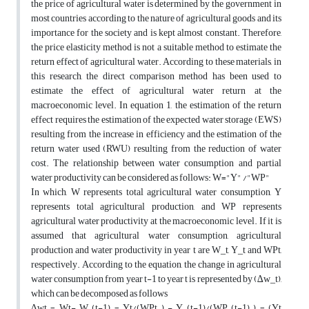
the price of agricultural water is determined by the government in
most countries according to the nature of agricultural goods and its
importance for the society and is kept almost constant. Therefore,
the price elasticity method is not a suitable method to estimate the
return effect of agricultural water. According to these materials, in
this research, the direct comparison method has been used to
estimate the effect of agricultural water return at the
macroeconomic level. In equation 1, the estimation of the return
effect requires the estimation of the expected water storage (EWS)
resulting from the increase in efficiency and the estimation of the
return water used (RWU) resulting from the reduction of water
cost. The relationship between water consumption and partial
water productivity can be considered as follows: W="Y" /"WP"
In which, W represents total agricultural water consumption, Y
represents total agricultural production, and WP represents
agricultural water productivity at the macroeconomic level. If it is
assumed that agricultural water consumption, agricultural
production and water productivity in year t are W_t, Y_t and WPt,
respectively. According to the equation, the change in agricultural
water consumption from year t-1 to year t is represented by (∆w_t),
which can be decomposed as follows
∆wt = Wt- W (t-1) = Yt/(WPt ) - Y (t-1)/(WP (t-1) ) = (Yt