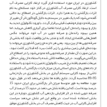
کشاورزی در ایران مورد استفاده قرار گیرد ارتقاء کارایی مصرف آب
است. ارتقاء کارایی مصرف آب کشاورزی در کنار خود مسئله‌ای به نام
اثرات بازگشتی را به همرا دارد. اثرات بازگشتی در اصطلاح به حالتی
گفته می‌شود که با یک تغییر در سیستم به دلایل گوناگون اثر آن تغییر از
بین رفته و دوباره وضعیت قبلی برقرار گردد، با ورود تکنولوژی جدید به
بازار و بهبود راندمان آبیاری ابتدا تقاضا برای آبیاری کاهش می‌یابد، اما
همین بهبود راندمان و صرفه جویی در آب خود می‌تواند عکس
العمل‌هایی اقتصادی ایجاد کند و منجر به این واقعیت شود که بخشی از
صرفه‌جویی ها از بین برود. یعنی هر دارنده‌ی زمین کشاورزی می‌تواند با
بودجه‌ای قبلی زمین بیشتری را زیر کشت ببرد که قبلا زیر کشت نبود،
در این صورت آن مقدار از صرفه‌جویی که محو می‌شود را در اصطلاح اثر
بازگشتی می‌گویند. در این مطالعه تلاش شده با استفاده از روش حداقل
مربعات تعمیم یافته نرخ ضریب تکنولوژی تخمین زده شود و با استفاده
از داده‌های پانل دیتای استانی ایران میزان اثرات بازگشتی آب کشاورزی
ناشی از بهبود کارایی سیستم آبیاری در بخش کشاورزی در بازه زمانی
95-89 محاسبه گردد. نتایج یافته ها نشان می‌دهد که در طول دوره
مورد مطالعه به طور متوسط میزان اثر بازگشتی برای ایران حدود 15
درصد بوده است، که این یافته نشان می دهد در حدود 15 درصد از آب
صرفه جویی شده در اثر افزایش بازدهی آب کشاورزی دوباره در این
بخش استفاده شده است. در واقع این امر نشان می‌دهد سیاست
افزایش کارایی آب در جهت کاهش مصرف آب در بخش کشاورزی موفق