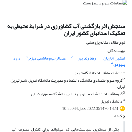
سنجش اثر بازگشتی آب کشاورزی در شرایط محیطی به
تفکیک استانهای کشور ایران
نوع مقاله : مقاله پژوهشی
نویسندگان
3
2
1
افشین آباریان
رضا رنج پور
عبدالرحیم هاشمی دیزج
داود
4
بهبودی
1
دانشکده اقتصاد دانشگاه تبریز
2
گروه علوم اقتصادی دانشگده اقتصاد و مدیریت دانشگاه تبریز، شهر تبریز،
ایران
3
گروه اقتصاد.دانشکده علوم اجتماعی.دانشگاه محقق اردبیلی
4
دانشگاه تبریز
10.22034/jess.2022.351470.1823
چکیده
یکی از مهمترین سیاست‌هایی که می‌تواند برای کنترل مصرف آب