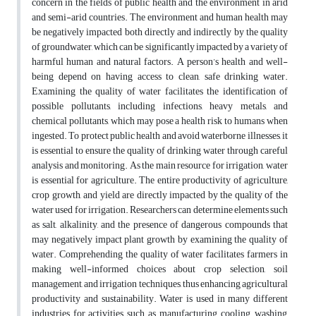
concern in the fields of public health and the environment in arid
and semi-arid countries. The environment and human health may
be negatively impacted both directly and indirectly by the quality
of groundwater, which can be significantly impacted by a variety of
harmful human and natural factors. A person’s health and well-
being depend on having access to clean, safe drinking water.
Examining the quality of water facilitates the identification of
possible pollutants, including infections, heavy metals, and
chemical pollutants, which may pose a health risk to humans when
ingested. To protect public health and avoid waterborne illnesses, it
is essential to ensure the quality of drinking water through careful
analysis and monitoring. As the main resource for irrigation, water
is essential for agriculture. The entire productivity of agriculture,
crop growth, and yield are directly impacted by the quality of the
water used for irrigation. Researchers can determine elements such
as salt, alkalinity, and the presence of dangerous compounds that
may negatively impact plant growth by examining the quality of
water. Comprehending the quality of water facilitates farmers in
making well-informed choices about crop selection, soil
management, and irrigation techniques, thus enhancing agricultural
productivity and sustainability. Water is used in many different
industries for activities such as manufacturing, cooling, washing,