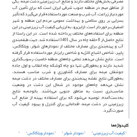
مصرفی بخش‌های مختلف دارند و منابع آب زیرزمینی دشت میمه، یکی
از مناطق مهم در منطقه جنوب شرقی ایران است که برای تأمین آب
موردنیاز زراعت، آب شرب و صنعت مورداستفاده قرار می‌گیرد که تأثیر
بسزایی بر روی سلامتی و بهداشت عمومی مردم این منطقه و شهر
اصفهان برخوردار است. ازاین‌رو، به ارزیابی کیفیت آب زیرزمینی در این
منطقه برای استفاده‌های مختلف پرداخته شده است. در این راستا از
نتایج حاصل از 8 حلقه چاه در سال 1401 استفاده شد. جهت طبقه‌بندی
آب و پهنه‌بندی برای مصارف مختلف از نمودارهای شولر، ویلکاکس،
پایپر، شاخص اشباع لاتژیه و شاخص رایزنار مورداستفاده قرار گرفته
است. نتایج نشان می‌دهد تمامی چاه‌های منطقه خاصیت رسوب‌گذاری
شدید دارند و به‌طورکلی تنها دو چاه کوشکه چاه انقلاب و اول جاده
جوشقان میمه برای مصارف کشاورزی و شرب مناسب هستند،
به‌طورکلی نتایج نقشه پهنه‌بندی برای مصارف مختلف در دشت میمه
نشان می‌دهد چاه‌های موجود در شمال این دشت در وضعیت
مناسب‌تری نسبت به مناطق جنوبی می‌باشند. باتوجه‌به نتایج
به‌دست‌آمده، توصیه می‌شود که برای استفاده بهینه از منابع آب
زیرزمینی در دشت میمه، اقداماتی برای کنترل و بهبود کیفیت آب
صورت گیرد.
کلیدواژه‌ها
" کیفیت آب زیرزمینی"
" نمودار شولر"
" نمودار ویلکاکس"
"