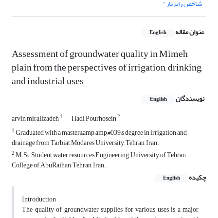
شاخص رایزنار"
عنوان مقاله
English
Assessment of groundwater quality in Mimeh
plain from the perspectives of irrigation, drinking,
and industrial uses
نویسندگان
English
1
2
arvin miralizadeh
Hadi Pourhosein
1
Graduated with a master&amp;amp;#039;s degree in irrigation and
drainage from Tarbiat Modares University, Tehran, Iran.
2
M.Sc Student water resources Engineering, University of Tehran,
College of AbuRaihan, Tehran, Iran.
چکیده
English
Introduction
The quality of groundwater supplies for various uses is a major