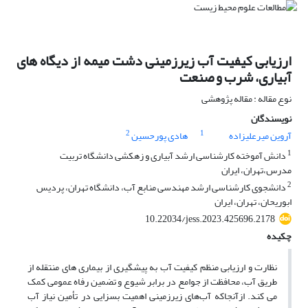
ارزیابی کیفیت آب زیرزمینی دشت میمه از دیگاه های
آبیاری، شرب و صنعت
نوع مقاله : مقاله پژوهشی
نویسندگان
2
1
آروین میرعلیزاده
هادی پورحسین
1
دانش آموخته کارشناسی ارشد آبیاری و زهکشی دانشگاه تربیت
مدرس،تهران، ایران
2
دانشجوی کارشناسی ارشد مهندسی منابع آب، دانشگاه تهران، پردیس
ابوریحان، تهران، ایران
10.22034/jess.2023.425696.2178
چکیده
نظارت و ارزیابی منظم کیفیت آب به پیشگیری از بیماری های منتقله از
طریق آب، محافظت از جوامع در برابر شیوع و تضمین رفاه عمومی کمک
می کند. ازآنجاکه آب‌های زیرزمینی اهمیت بسزایی در تأمین نیاز آب