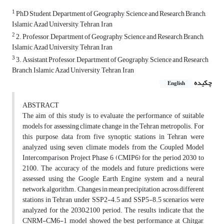
1
PhD Student, Department of Geography, Science and Research Branch,
Islamic Azad University, Tehran, Iran
2
2. Professor, Department of Geography, Science and Research Branch,
Islamic Azad University, Tehran, Iran
3
3. Assistant Professor, Department of Geography, Science and Research
Branch, Islamic Azad University, Tehran, Iran
چکیده
English
ABSTRACT
The aim of this study is to evaluate the performance of suitable
models for assessing climate change in the Tehran metropolis. For
this purpose, data from five synoptic stations in Tehran were
analyzed using seven climate models from the Coupled Model
Intercomparison Project Phase 6 (CMIP6) for the period 2030 to
2100. The accuracy of the models and future predictions were
assessed using the Google Earth Engine system and a neural
network algorithm. Changes in mean precipitation across different
stations in Tehran under SSP2-4.5 and SSP5-8.5 scenarios were
analyzed for the 2030–2100 period. The results indicate that the
CNRM-CM6-1 model showed the best performance at Chitgar,