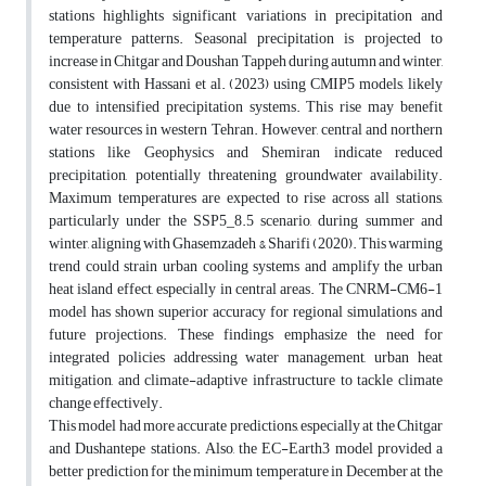
stations highlights significant variations in precipitation and
temperature patterns. Seasonal precipitation is projected to
increase in Chitgar and Doushan Tappeh during autumn and winter,
consistent with Hassani et al. (2023) using CMIP5 models, likely
due to intensified precipitation systems. This rise may benefit
water resources in western Tehran. However, central and northern
stations like Geophysics and Shemiran indicate reduced
precipitation, potentially threatening groundwater availability.
Maximum temperatures are expected to rise across all stations,
particularly under the SSP5_8.5 scenario, during summer and
winter, aligning with Ghasemzadeh & Sharifi (2020). This warming
trend could strain urban cooling systems and amplify the urban
heat island effect, especially in central areas. The CNRM-CM6-1
model has shown superior accuracy for regional simulations and
future projections. These findings emphasize the need for
integrated policies addressing water management, urban heat
mitigation, and climate-adaptive infrastructure to tackle climate
change effectively.
This model had more accurate predictions, especially at the Chitgar
and Dushantepe stations. Also, the EC-Earth3 model provided a
better prediction for the minimum temperature in December at the