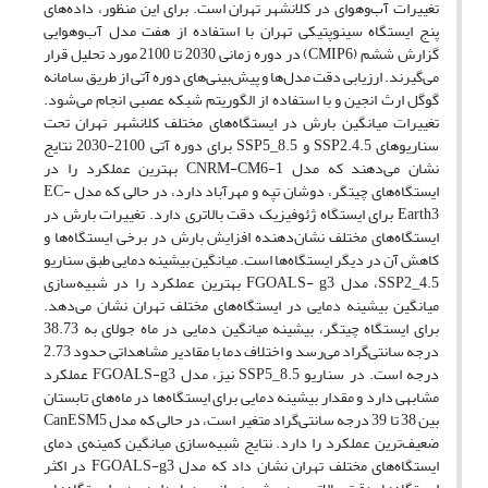
تغییرات آب‌وهوای در کلانشهر تهران است. برای این منظور، داده‌های
پنج ایستگاه سینوپتیکی تهران با استفاده از هفت مدل آب‌وهوایی
گزارش ششم (CMIP6) در دوره زمانی 2030 تا 2100 مورد تحلیل قرار
می‌گیرند. ارزیابی دقت مدل‌ها و پیش‌بینی‌های دوره آتی از طریق سامانه
گوگل ارث انجین و با استفاده از الگوریتم شبکه عصبی انجام می‌شود.
تغییرات میانگین بارش در ایستگاه‌های مختلف کلانشهر تهران تحت
سناریوهای SSP2.4.5 و SSP5_8.5 برای دوره آتی 2100-2030 نتایج
نشان می‌دهند که مدل CNRM-CM6-1 بهترین عملکرد را در
ایستگاه‌های چیتگر، دوشان تپه و مهرآباد دارد، در حالی که مدل EC-
Earth3 برای ایستگاه ژئوفیزیک دقت بالاتری دارد. تغییرات بارش در
ایستگاه‌های مختلف نشان‌دهنده افزایش بارش در برخی ایستگاه‌ها و
کاهش آن در دیگر ایستگاه‌ها است. میانگین بیشینه دمایی طبق سناریو
SSP2_4.5، مدل FGOALS- g3 بهترین عملکرد را در شبیه‌سازی
میانگین بیشینه دمایی در ایستگاه‌های مختلف تهران نشان می‌دهد.
برای ایستگاه چیتگر، بیشینه میانگین دمایی در ماه جولای به 38.73
درجه سانتی‌گراد می‌رسد و اختلاف دما با مقادیر مشاهداتی حدود 2.73
درجه است. در سناریو SSP5_8.5 نیز، مدل FGOALS-g3 عملکرد
مشابهی دارد و مقدار بیشینه دمایی برای ایستگاه‌ها در ماه‌های تابستان
بین 38 تا 39 درجه سانتی‌گراد متغیر است، در حالی که مدل CanESM5
ضعیف‌ترین عملکرد را دارد. نتایج شبیه‌سازی میانگین کمینه‌ی دمای
ایستگاه‌های مختلف تهران نشان داد که مدل FGOALS-g3 در اکثر