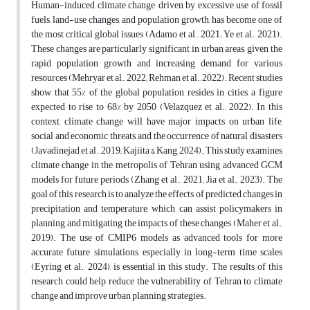
Human-induced climate change, driven by excessive use of fossil
fuels, land-use changes, and population growth, has become one of
the most critical global issues (Adamo et al., 2021; Ye et al., 2021).
These changes are particularly significant in urban areas, given the
rapid population growth and increasing demand for various
resources (Mehryar et al., 2022; Rehman et al., 2022). Recent studies
show that 55% of the global population resides in cities, a figure
expected to rise to 68% by 2050 (Velazquez et al., 2022). In this
context, climate change will have major impacts on urban life,
social and economic threats, and the occurrence of natural disasters
(Javadinejad et al., 2019; Kajiita & Kang, 2024). This study examines
climate change in the metropolis of Tehran using advanced GCM
models for future periods (Zhang et al., 2021; Jia et al., 2023). The
goal of this research is to analyze the effects of predicted changes in
precipitation and temperature, which can assist policymakers in
planning and mitigating the impacts of these changes (Maher et al.,
2019). The use of CMIP6 models as advanced tools for more
accurate future simulations, especially in long-term time scales
(Eyring et al., 2024), is essential in this study. The results of this
research could help reduce the vulnerability of Tehran to climate
change and improve urban planning strategies.