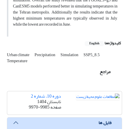
simulation. Overall, the study revealed that the FGOALS-g3 and
CanESM5 models performed better in simulating temperatures in
the Tehran metropolis. Additionally, the results indicate that the
highest minimum temperatures are typically observed in July,
while the lowest are recorded in June.
کلیدواژه‌ها
English
Urban climate
Precipitation
Simulation
SSP5_8.5
Temperature
مراجع
دوره 10، شماره 2
تابستان 1404
صفحه
9970-9985
فایل ها