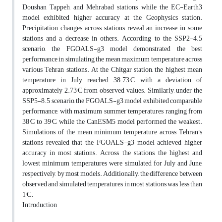
Doushan Tappeh, and Mehrabad stations, while the EC-Earth3
model exhibited higher accuracy at the Geophysics station.
Precipitation changes across stations reveal an increase in some
stations and a decrease in others. According to the SSP2-4.5
scenario, the FGOALS-g3 model demonstrated the best
performance in simulating the mean maximum temperature across
various Tehran stations. At the Chitgar station, the highest mean
temperature in July reached 38.73°C, with a deviation of
approximately 2.73°C from observed values. Similarly, under the
SSP5-8.5 scenario, the FGOALS-g3 model exhibited comparable
performance, with maximum summer temperatures ranging from
38°C to 39°C, while the CanESM5 model performed the weakest.
Simulations of the mean minimum temperature across Tehran's
stations revealed that the FGOALS-g3 model achieved higher
accuracy in most stations. Across the stations, the highest and
lowest minimum temperatures were simulated for July and June,
respectively, by most models. Additionally, the difference between
observed and simulated temperatures in most stations was less than
1°C.
Introduction